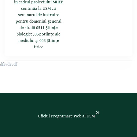
în cadrul proiectului MHEP
continuă la USM cu
seminarul de instruire
pentru domeniul general
de studii 0511 Științe
biologice, 052 Științe ale
mediului și 053 Științe
fizice
dfsvdsvdf
®
Oficiul Programare Web al USM