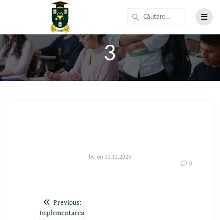
3
by
on 11.12.2023
0
Previous:
Implementarea