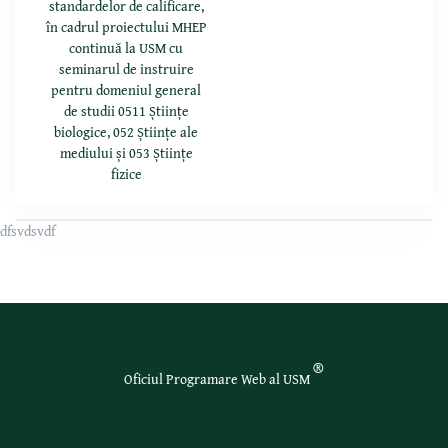
standardelor de calificare,
în cadrul proiectului MHEP
continuă la USM cu
seminarul de instruire
pentru domeniul general
de studii 0511 Științe
biologice, 052 Științe ale
mediului și 053 Științe
fizice
dfsvdsvdf
®
Oficiul Programare Web al USM