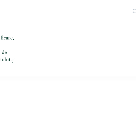
ficare,
l de
iului și