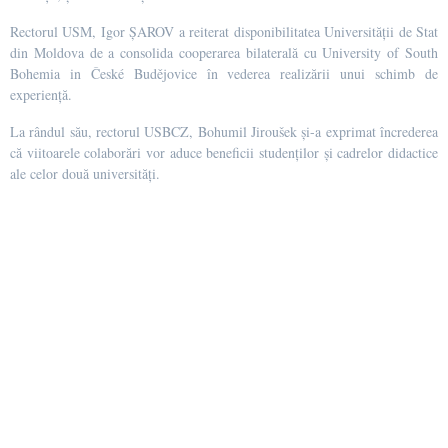
Rectorul USM, Igor ȘAROV a reiterat disponibilitatea Universității de Stat
din Moldova de a consolida cooperarea bilaterală cu University of South
Bohemia in České Budějovice în vederea realizării unui schimb de
experiență.
La rândul său, rectorul USBCZ, Bohumil Jiroušek și-a exprimat încrederea
că viitoarele colaborări vor aduce beneficii studenților și cadrelor didactice
ale celor două universități.