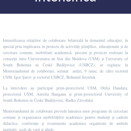
Intensificarea relațiilor de colaborare bilaterală în domeniul educației, în
special prin implicarea în proiecte de activități științifice, educaționale și de
cercetare comune, mobilitate academică, precum și proiecte realizate în
consorții între Universitatea de Stat din Moldova (USM) și University of
South Bohemia in České Budějovice (USBCZ), se regăsesc în
Memorandumul de colaborare, semnat astăzi, 9 iunie, de către rectorul
USM, Igor Șarov și rectorul USBCZ, Bohumil Jiroušek.
La întrevdere au participat prim-prorectorul USM, Otilia Dandara,
prorectorul USM, Aurelia Hanganu și prim-prorectorul University of
South Bohemia in České Budějovice, Radka Závodská.
Memorandumul de colaborare prevede lansarea unor programe de cercetare
comune și organizarea mobilităților academice pentru studenți și cadrele
didactice, conferințe și evenimente academice organizate de ambele
instituții, școli de vară și altele.