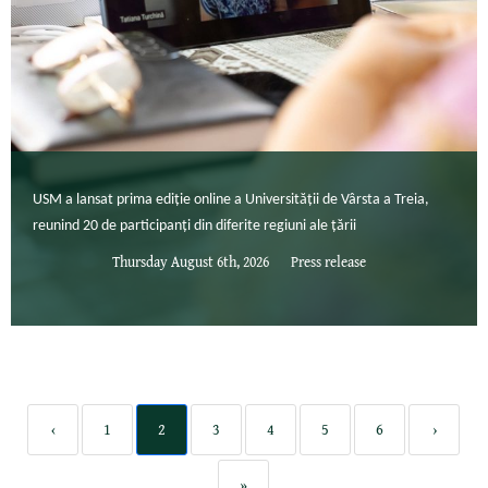
USM a lansat prima ediție online a Universității de Vârsta a Treia,
reunind 20 de participanți din diferite regiuni ale țării
Thursday August 6th, 2026
Press release
‹
1
2
3
4
5
6
›
»