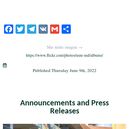
Fa
T
Te
V
G
S
ce
wi
le
K
m
ha
bo
tte
gr
ail
re
Mai multe imagini →
ok
r
a
https://www.flickr.com/photos/usm-md/albums/
m
Published
Thursday June 9th, 2022
Announcements and Press
Releases