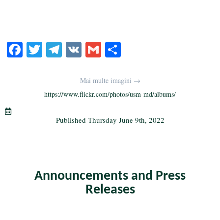
Fa
T
Te
V
G
S
ce
wi
le
K
m
ha
bo
tte
gr
ail
re
Mai multe imagini →
ok
r
a
https://www.flickr.com/photos/usm-md/albums/
m
Published
Thursday June 9th, 2022
Announcements and Press
Releases