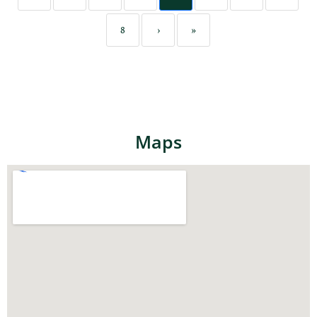
8
›
»
Maps