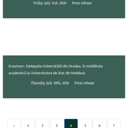
Friday July 31st, 2026
Press release
Erasmus+: Delegația Universității din Oradea, în mobilitate
academică la Universitatea de Stat din Moldova
Thursday July 30th, 2026
Press release
‹
1
2
3
4
5
6
7