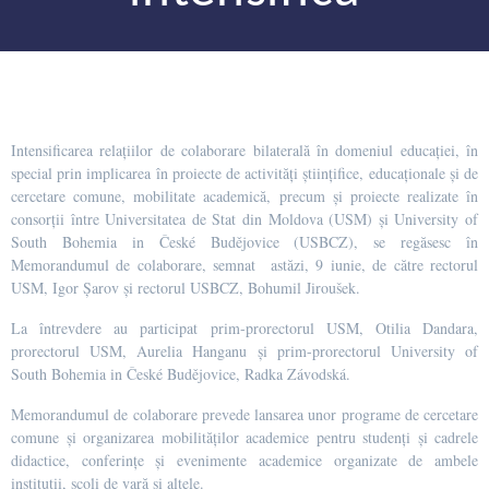
Intensificarea relațiilor de colaborare bilaterală în domeniul educației, în
special prin implicarea în proiecte de activități științifice, educaționale și de
cercetare comune, mobilitate academică, precum și proiecte realizate în
consorții între Universitatea de Stat din Moldova (USM) și University of
South Bohemia in České Budějovice (USBCZ), se regăsesc în
Memorandumul de colaborare, semnat astăzi, 9 iunie, de către rectorul
USM, Igor Șarov și rectorul USBCZ, Bohumil Jiroušek.
La întrevdere au participat prim-prorectorul USM, Otilia Dandara,
prorectorul USM, Aurelia Hanganu și prim-prorectorul University of
South Bohemia in České Budějovice, Radka Závodská.
Memorandumul de colaborare prevede lansarea unor programe de cercetare
comune și organizarea mobilităților academice pentru studenți și cadrele
didactice, conferințe și evenimente academice organizate de ambele
instituții, școli de vară și altele.