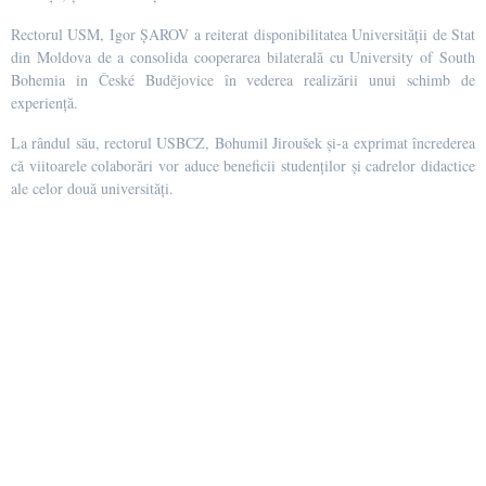
Rectorul USM, Igor ȘAROV a reiterat disponibilitatea Universității de Stat
din Moldova de a consolida cooperarea bilaterală cu University of South
Bohemia in České Budějovice în vederea realizării unui schimb de
experiență.
La rândul său, rectorul USBCZ, Bohumil Jiroušek și-a exprimat încrederea
că viitoarele colaborări vor aduce beneficii studenților și cadrelor didactice
ale celor două universități.