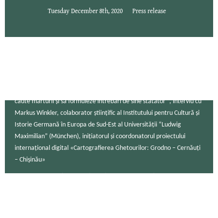
Tuesday December 8th, 2020
Press release
„Pentru ca tânăra generație să înțeleagă istoria este necesar să
caute mărturii și să formuleze întrebări de sine stătător ”, interviu cu
Markus Winkler, colaborator științific al Institutului pentru Cultură și
Istorie Germană în Europa de Sud-Est al Universității “Ludwig
Maximilian” (München), inițiatorul și coordonatorul proiectului
internațional digital «Cartografierea Ghetourilor: Grodno – Cernăuți
– Chişinău»
Monday December 7th, 2020
Press release