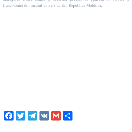
francofoniei din mediul universitar din Republica Moldova.
Fa
T
Te
V
G
S
ce
wi
le
K
m
ha