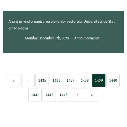
Anunț privind organizarea alegerilor rectorului Universității de Stat
din Moldova
Monday December 7th, 2020
Announcements
«
‹
1435
1436
1437
1438
1439
1440
1441
1442
1443
›
»