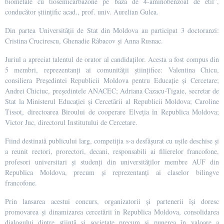
biometale cu tiosemicarbazone pe bază de 4-aminobenzoat de etil”,
conducător științific acad., prof. univ. Aurelian Gulea.
Din partea Universității de Stat din Moldova au participat 3 doctoranzi:
Cristina Crucirescu, Ghenadie Râbacov și Anna Rusnac.
Juriul a apreciat talentul de orator al candidaților. Acesta a fost compus din
5 membri, reprezentanți ai comunității științifice: Valentina Chicu,
consiliera Președintei Republicii Moldova pentru Educație și Cercetare;
Andrei Chiciuc, președintele ANACEC; Adriana Cazacu-Tigaie, secretar de
Stat la Ministerul Educației și Cercetării al Republicii Moldova; Caroline
Tissot, directoarea Biroului de cooperare Elveția în Republica Moldova;
Victor Juc, directorul Institutului de Cercetare.
Fiind destinată publicului larg, competiția s-a desfășurat cu ușile deschise și
a reunit rectori, prorectori, decani, responsabili ai filierelor francofone,
profesori universitari și studenți din universităților membre AUF din
Republica Moldova, precum și reprezentanți ai claselor bilingve
francofone.
Prin lansarea acestui concurs, organizatorii și partenerii își doresc
promovarea și dinamizarea cercetării în Republica Moldova, consolidarea
dialogului dintre știință și societate precum și punerea în valoare a