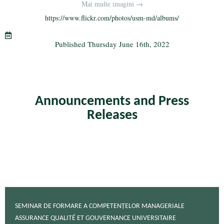
bo
tte
gr
ail
re
Mai multe imagini →
ok
r
a
https://www.flickr.com/photos/usm-md/albums/
m
Published
Thursday June 16th, 2022
Announcements and Press
Releases
SEMINAR DE FORMARE A COMPETENȚELOR MANAGERIALE
ASSURANCE QUALITÉ ET GOUVERNANCE UNIVERSITAIRE