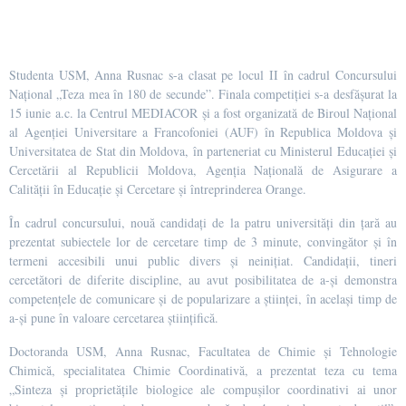
Studenta USM, Anna Rusnac s-a clasat pe locul II în cadrul Concursului
Național „Teza mea în 180 de secunde”. Finala competiției s-a desfășurat la
15 iunie a.c. la Centrul MEDIACOR și a fost organizată de Biroul Național
al Agenției Universitare a Francofoniei (AUF) în Republica Moldova și
Universitatea de Stat din Moldova, în parteneriat cu Ministerul Educației și
Cercetării al Republicii Moldova, Agenția Națională de Asigurare a
Calității în Educație și Cercetare și întreprinderea Orange.
În cadrul concursului, nouă candidați de la patru universități din țară au
prezentat subiectele lor de cercetare timp de 3 minute, convingător și în
termeni accesibili unui public divers și neinițiat. Candidații, tineri
cercetători de diferite discipline, au avut posibilitatea de a-și demonstra
competențele de comunicare și de popularizare a științei, în același timp de
a-și pune în valoare cercetarea științifică.
Doctoranda USM, Anna Rusnac, Facultatea de Chimie și Tehnologie
Chimică, specialitatea Chimie Coordinativă, a prezentat teza cu tema
„Sinteza și proprietățile biologice ale compușilor coordinativi ai unor