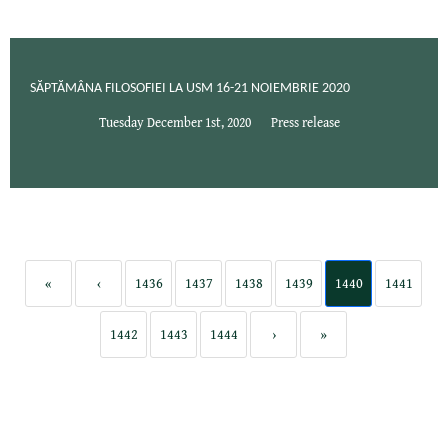
SĂPTĂMÂNA FILOSOFIEI LA USM 16-21 NOIEMBRIE 2020
Tuesday December 1st, 2020
Press release
«
‹
1436
1437
1438
1439
1440
1441
1442
1443
1444
›
»