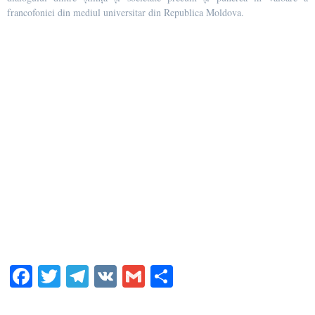
francofoniei din mediul universitar din Republica Moldova.
Fa
T
Te
V
G
S
ce
wi
le
K
m
ha