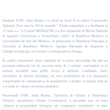
Studenta USM, Anna Rusnac s-a clasat pe locul II în cadrul Concursului
Național „Teza mea în 180 de secunde”. Finala competiției s-a desfășurat la
15 iunie a.c. la Centrul MEDIACOR și a fost organizată de Biroul Național
al Agenției Universitare a Francofoniei (AUF) în Republica Moldova și
Universitatea de Stat din Moldova, în parteneriat cu Ministerul Educației și
Cercetării al Republicii Moldova, Agenția Națională de Asigurare a
Calității în Educație și Cercetare și întreprinderea Orange.
În cadrul concursului, nouă candidați de la patru universități din țară au
prezentat subiectele lor de cercetare timp de 3 minute, convingător și în
termeni accesibili unui public divers și neinițiat. Candidații, tineri
cercetători de diferite discipline, au avut posibilitatea de a-și demonstra
competențele de comunicare și de popularizare a științei, în același timp de
a-și pune în valoare cercetarea științifică.
Doctoranda USM, Anna Rusnac, Facultatea de Chimie și Tehnologie
Chimică, specialitatea Chimie Coordinativă, a prezentat teza cu tema
„Sinteza și proprietățile biologice ale compușilor coordinativi ai unor