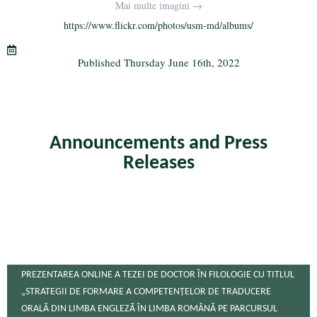
bo
tte
gr
ail
re
Mai multe imagini →
ok
r
a
https://www.flickr.com/photos/usm-md/albums/
m
Published
Thursday June 16th, 2022
Announcements and Press
Releases
PREZENTAREA ONLINE A TEZEI DE DOCTOR ÎN FILOLOGIE CU TITLUL
„STRATEGII DE FORMARE A COMPETENȚELOR DE TRADUCERE
ORALĂ DIN LIMBA ENGLEZĂ ÎN LIMBA ROMÂNĂ PE PARCURSUL