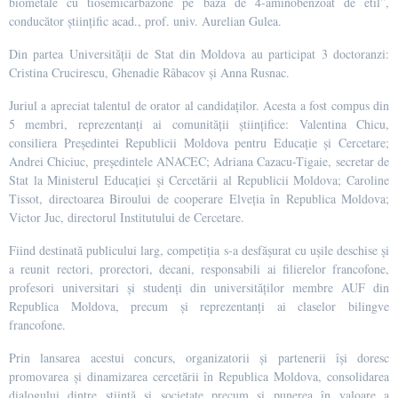
biometale cu tiosemicarbazone pe bază de 4-aminobenzoat de etil”,
conducător științific acad., prof. univ. Aurelian Gulea.
Din partea Universității de Stat din Moldova au participat 3 doctoranzi:
Cristina Crucirescu, Ghenadie Râbacov și Anna Rusnac.
Juriul a apreciat talentul de orator al candidaților. Acesta a fost compus din
5 membri, reprezentanți ai comunității științifice: Valentina Chicu,
consiliera Președintei Republicii Moldova pentru Educație și Cercetare;
Andrei Chiciuc, președintele ANACEC; Adriana Cazacu-Tigaie, secretar de
Stat la Ministerul Educației și Cercetării al Republicii Moldova; Caroline
Tissot, directoarea Biroului de cooperare Elveția în Republica Moldova;
Victor Juc, directorul Institutului de Cercetare.
Fiind destinată publicului larg, competiția s-a desfășurat cu ușile deschise și
a reunit rectori, prorectori, decani, responsabili ai filierelor francofone,
profesori universitari și studenți din universităților membre AUF din
Republica Moldova, precum și reprezentanți ai claselor bilingve
francofone.
Prin lansarea acestui concurs, organizatorii și partenerii își doresc
promovarea și dinamizarea cercetării în Republica Moldova, consolidarea
dialogului dintre știință și societate precum și punerea în valoare a