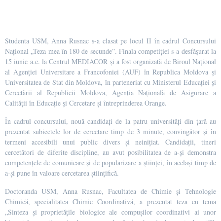
Studenta USM, Anna Rusnac s-a clasat pe locul II în cadrul Concursului
Național „Teza mea în 180 de secunde”. Finala competiției s-a desfășurat la
15 iunie a.c. la Centrul MEDIACOR și a fost organizată de Biroul Național
al Agenției Universitare a Francofoniei (AUF) în Republica Moldova și
Universitatea de Stat din Moldova, în parteneriat cu Ministerul Educației și
Cercetării al Republicii Moldova, Agenția Națională de Asigurare a
Calității în Educație și Cercetare și întreprinderea Orange.
În cadrul concursului, nouă candidați de la patru universități din țară au
prezentat subiectele lor de cercetare timp de 3 minute, convingător și în
termeni accesibili unui public divers și neinițiat. Candidații, tineri
cercetători de diferite discipline, au avut posibilitatea de a-și demonstra
competențele de comunicare și de popularizare a științei, în același timp de
a-și pune în valoare cercetarea științifică.
Doctoranda USM, Anna Rusnac, Facultatea de Chimie și Tehnologie
Chimică, specialitatea Chimie Coordinativă, a prezentat teza cu tema
„Sinteza și proprietățile biologice ale compușilor coordinativi ai unor