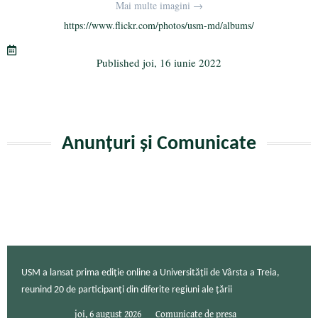
bo
tte
gr
ail
aj
Mai multe imagini →
ok
r
a
ea
https://www.flickr.com/photos/usm-md/albums/
m
ză
Published
joi, 16 iunie 2022
Anunțuri și Comunicate
USM a lansat prima ediție online a Universității de Vârsta a Treia,
reunind 20 de participanți din diferite regiuni ale țării
joi, 6 august 2026
Comunicate de presa