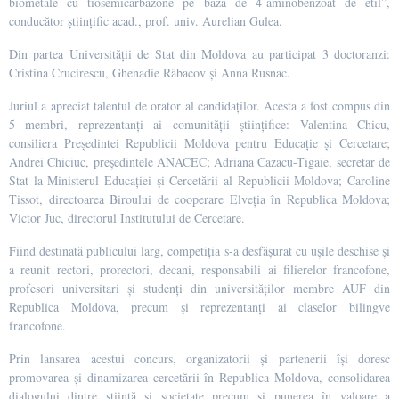
biometale cu tiosemicarbazone pe bază de 4-aminobenzoat de etil”,
conducător științific acad., prof. univ. Aurelian Gulea.
Din partea Universității de Stat din Moldova au participat 3 doctoranzi:
Cristina Crucirescu, Ghenadie Râbacov și Anna Rusnac.
Juriul a apreciat talentul de orator al candidaților. Acesta a fost compus din
5 membri, reprezentanți ai comunității științifice: Valentina Chicu,
consiliera Președintei Republicii Moldova pentru Educație și Cercetare;
Andrei Chiciuc, președintele ANACEC; Adriana Cazacu-Tigaie, secretar de
Stat la Ministerul Educației și Cercetării al Republicii Moldova; Caroline
Tissot, directoarea Biroului de cooperare Elveția în Republica Moldova;
Victor Juc, directorul Institutului de Cercetare.
Fiind destinată publicului larg, competiția s-a desfășurat cu ușile deschise și
a reunit rectori, prorectori, decani, responsabili ai filierelor francofone,
profesori universitari și studenți din universităților membre AUF din
Republica Moldova, precum și reprezentanți ai claselor bilingve
francofone.
Prin lansarea acestui concurs, organizatorii și partenerii își doresc
promovarea și dinamizarea cercetării în Republica Moldova, consolidarea
dialogului dintre știință și societate precum și punerea în valoare a