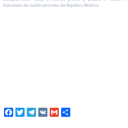
francofoniei din mediul universitar din Republica Moldova.
Fa
T
Te
V
G
Pa
ce
wi
le
K
m
rt