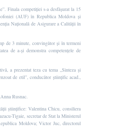
. Finala competiției s-a desfășurat la 15
cofoniei (AUF) în Republica Moldova și
enția Națională de Asigurare a Calității în
timp de 3 minute, convingător și în termeni
ilitatea de a-și demonstra competențele de
vă, a prezentat teza cu tema „Sinteza și
oat de etil”, conducător științific acad.,
și Anna Rusnac.
ii științifice: Valentina Chicu, consiliera
cu-Tigaie, secretar de Stat la Ministerul
Republica Moldova; Victor Juc, directorul