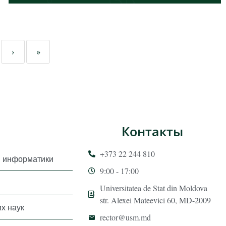
›
»
Контакты
+373 22 244 810
и информатики
9:00 - 17:00
Universitatea de Stat din Moldova
str. Alexei Mateevici 60, MD-2009
х наук
rector@usm.md