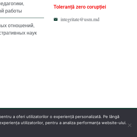
педагогики,
Toleranță zero corupției
ой работы
integritate@usm.md
ных отношений,
стративных наук
ntru a oferi utilizatorilor o experiență personalizată. Pe lângă
periența utilizatorilor, pentru a analiza performanța website-ului.