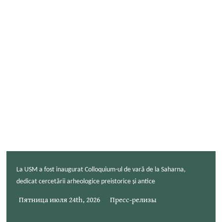
La USM a fost inaugurat Colloquium-ul de vară de la Saharna,
dedicat cercetării arheologice preistorice și antice
Пятница июля 24th, 2026
Пресс-релизы