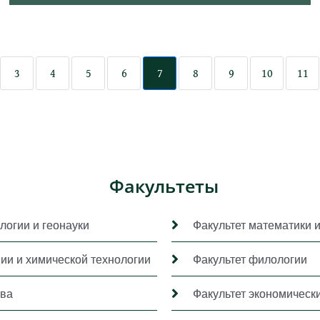
3
4
5
6
7
8
9
10
11
Факультеты
логии и геонауки
Факультет математики 
мии и химической технологии
Факультет филологии
ава
Факультет экономически