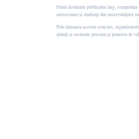
Fiind destinată publicului larg, competiția s
universitari și studenți din universitățil
Prin lansarea acestui concurs, organizatori
știință și societate precum și punerea în v