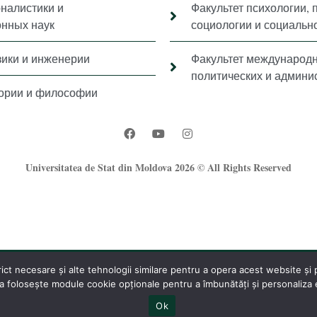
рналистики и
Факультет психологии, 
нных наук
социологии и социальн
зики и инженерии
Факультет международ
политических и админи
тории и философии
Universitatea de Stat din Moldova 2026 © All Rights Reserved
t necesare și alte tehnologii similare pentru a opera acest website și pe
®
 folosește module cookie opționale pentru a îmbunătăți și personaliza ex
Oficiul Programare Web al USM
Ok