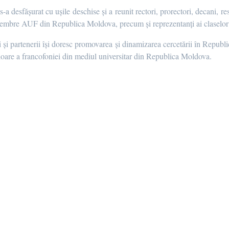
-a desfășurat cu ușile deschise și a reunit rectori, prorectori, decani, re
or membre AUF din Republica Moldova, precum și reprezentanți ai claselor
i și partenerii își doresc promovarea și dinamizarea cercetării în Repub
aloare a francofoniei din mediul universitar din Republica Moldova.