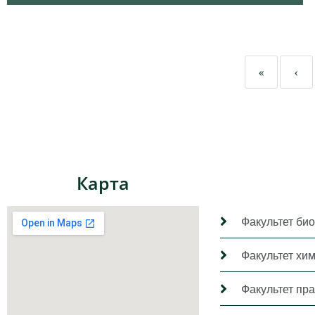
«
‹
Карта
Факультет био
Факультет хи
Факультет пр