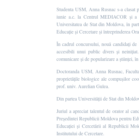
Studenta USM, Anna Rusnac s-a clasat pe 
iunie a.c. la Centrul MEDIACOR și a fo
Universitatea de Stat din Moldova, în part
Educație și Cercetare și întreprinderea Or
În cadrul concursului, nouă candidați de l
accesibili unui public divers și neiniția
comunicare și de popularizare a științei, în 
Doctoranda USM, Anna Rusnac, Facultatea
proprietățile biologice ale compușilor co
prof. univ. Aurelian Gulea.
Din partea Universității de Stat din Mold
Juriul a apreciat talentul de orator al ca
Președintei Republicii Moldova pentru Ed
Educației și Cercetării al Republicii Mo
Institutului de Cercetare.