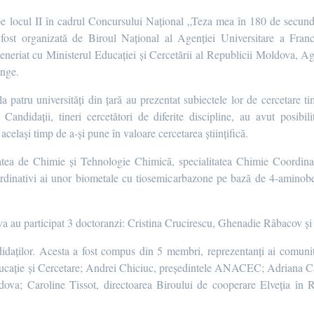
locul II în cadrul Concursului Național „Teza mea în 180 de secunde”
st organizată de Biroul Național al Agenției Universitare a Fran
eneriat cu Ministerul Educației și Cercetării al Republicii Moldova, Ag
ange.
a patru universități din țară au prezentat subiectele lor de cercetare 
t. Candidații, tineri cercetători de diferite discipline, au avut posib
același timp de a-și pune în valoare cercetarea științifică.
 de Chimie și Tehnologie Chimică, specialitatea Chimie Coordinati
ordinativi ai unor biometale cu tiosemicarbazone pe bază de 4-aminobenz
ova au participat 3 doctoranzi: Cristina Crucirescu, Ghenadie Râbacov 
ndidaților. Acesta a fost compus din 5 membri, reprezentanți ai comunităț
ucație și Cercetare; Andrei Chiciuc, președintele ANACEC; Adriana Caza
ldova; Caroline Tissot, directoarea Biroului de cooperare Elveția în 