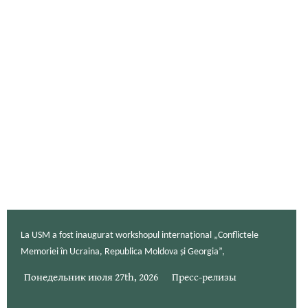
La USM a fost inaugurat workshopul internațional „Conflictele
Memoriei în Ucraina, Republica Moldova și Georgia”,
Понедельник июля 27th, 2026
Пресс-релизы