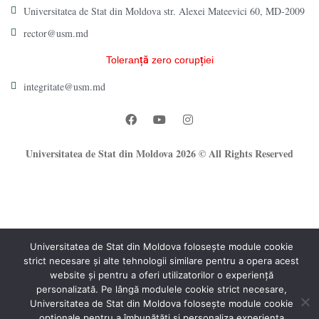
Universitatea de Stat din Moldova str. Alexei Mateevici 60, MD-2009
rector@usm.md
Toleranță zero corupției
integritate@usm.md
Universitatea de Stat din Moldova 2026 © All Rights Reserved
Universitatea de Stat din Moldova folosește module cookie
strict necesare și alte tehnologii similare pentru a opera acest
®
website și pentru a oferi utilizatorilor o experiență
Oficiul Programare Web al USM
personalizată. Pe lângă modulele cookie strict necesare,
Universitatea de Stat din Moldova folosește module cookie
opționale pentru a îmbunătăți și personaliza experiența