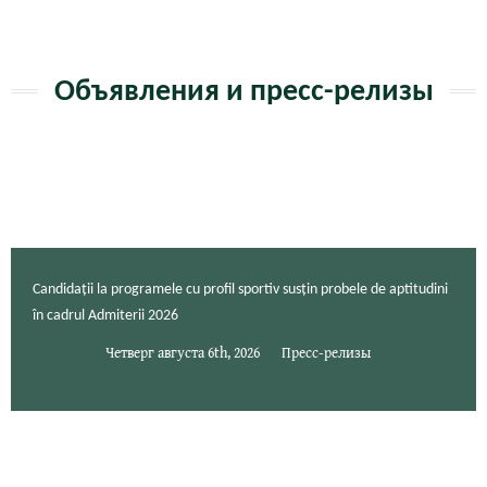
ть
Объявления и пресс-релизы
Candidații la programele cu profil sportiv susțin probele de aptitudini
în cadrul Admiterii 2026
Четверг августа 6th, 2026
Пресс-релизы