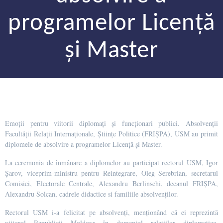
programelor Licență
și Master
Emoții pentru viitorii diplomați și funcționari publici. Absolvenții
Facultății Relații Internaționale, Științe Politice (FRIȘPA), USM au primit
diplomele de absolvire a programelor Licență și Master.
La ceremonia de înmânare a diplomelor au participat rectorul USM, Igor
Șarov, viceprim-ministru pentru Reintegrare, Oleg Serebrian, secretarul
Comisiei, Electorale Centrale, Alexandru Berlinschi, decanul FRIȘPA,
Alexandru Solcan, cadrele didactice si familiile absolvenților.
Rectorul USM i-a felicitat pe absolvenți, menționând că ei reprezintă
viitorul Republicii Moldova în domeniul relațiilor diplomatice,