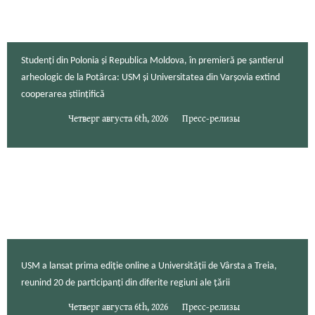
Studenți din Polonia și Republica Moldova, în premieră pe șantierul
arheologic de la Potârca: USM și Universitatea din Varșovia extind
cooperarea științifică
Четверг августа 6th, 2026
Пресс-релизы
USM a lansat prima ediție online a Universității de Vârsta a Treia,
reunind 20 de participanți din diferite regiuni ale țării
Четверг августа 6th, 2026
Пресс-релизы