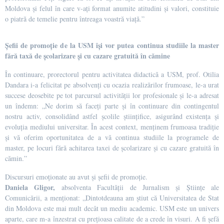
Moldova și felul în care v-ați format anumite atitudini și valori, constituie
o piatră de temelie pentru întreaga voastră viață.”
Șefii de promoție de la USM își vor putea continua studiile la master
fără taxă de școlarizare și cu cazare gratuită în cămine
În continuare, prorectorul pentru activitatea didactică a USM, prof. Otilia
Dandara i-a felicitat pe absolvenți cu ocazia realizărilor frumoase, le-a urat
succese deosebite pe tot parcursul activității lor profesionale și le-a adresat
un îndemn: „Ne dorim să faceți parte și în continuare din contingentul
nostru activ, consolidând astfel școlile științifice, asigurând existența și
evoluția mediului universitar. În acest context, menținem frumoasa tradiție
și vă oferim oportunitatea de a vă continua studiile la programele de
master, pe locuri fără achitarea taxei de școlarizare și cu cazare gratuită în
cămin.”
Discursuri emoționate au avut și șefii de promoție.
Daniela Gligor,
absolventa Facultății de Jurnalism și Științe ale
Comunicării, a menționat: „Dintotdeauna am știut că Universitatea de Stat
din Moldova este mai mult decât un mediu academic. USM este un univers
aparte, care m-a înzestrat cu prețioasa calitate de a crede în visuri. A fi șefă