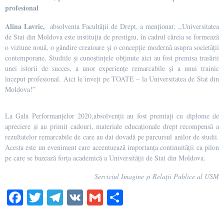
profesional
Alina Lavric,
absolventa Facultății de Drept, a menționat: ,,Universitatea
de Stat din Moldova este instituţia de prestigiu, în cadrul căreia se formează
o viziune nouă, o gândire creatoare şi o concepţie modernă asupra societăţii
contemporane. Studiile și cunoștințele obținute aici au fost premisa trasării
unei istorii de succes, a unor experiențe remarcabile și a unui trainic
început profesional. Aici le înveți pe TOATE – la Universitatea de Stat din
Moldova!”
La Gala Performanțelor 2020,absolvenții au fost premiați cu diplome de
apreciere și au primit cadouri, materiale educaționale drept recompensă a
rezultatelor remarcabile de care au dat dovadă pe parcursul anilor de studii.
Acesta este un eveniment care accentuează importanța continuității ca pilon
pe care se bazează forța academică a Universității de Stat din Moldova.
Serviciul Imagine și Relații Publice al USM
Fa
T
Te
V
G
О
ce
wi
le
K
m
тп