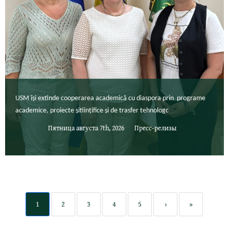
USM își extinde cooperarea academică cu diaspora prin programe
academice, proiecte șitiințifice și de trasfer tehnologc
Пятница августа 7th, 2026
Пресс-релизы
1
2
3
4
5
›
»