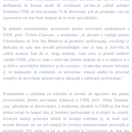
desfășurată în format inedit de eveniment on-line,în cadrul ședinței
Senatului USM, au fost premiați 53 de absolvenți, șefi de promoție, care au
reprezentat cei mai buni studenți de la toate specialitățile.
În debutul evenimentului, prorectorul pentru activitatea studențească a
USM, prof. Violeta Cojocaru, a menționat: „A devenit o tradiţie pentru
Universitatea de Stat din Moldova să premieze performanţa, excelenţa şi
dedicaţia de care dau dovadă personalităţile care se nasc și dezvoltă în
cadrul acesteia. Iată de ce, dragi studenți, vouă celor ce poartă emblem
calității USM, celor ce sunt o motivație pentru studenți de a se implica și a
se dedica activităților didactice și de cercetare, vă adresăm sincere felicitări
și vă îndemnăm să continuați cu seriozitate, muncă asiduă în procesul
complex de dezvoltare armonioasă și integrală a calificării profesionale.”
Evenimentul a culminat cu felicitări și cuvinte de apreciere din partea
prorectorului pentru activitatea didactică a USM, prof. Otilia Dandara,
care, adresându-se absolvenților, a menționat:„Studiile la USM au fost doar
prima verigă în lungul lanț al formării profesionale și evoluției în carieră,
deoarece sunteți generația sortită să învățați continuu și, în mod cert,
această formare are un rol esențial în evoluția dumneavoastră personală și
profesională. Fiți siguri că tot ce ați învățat la Universitatea de Stat din