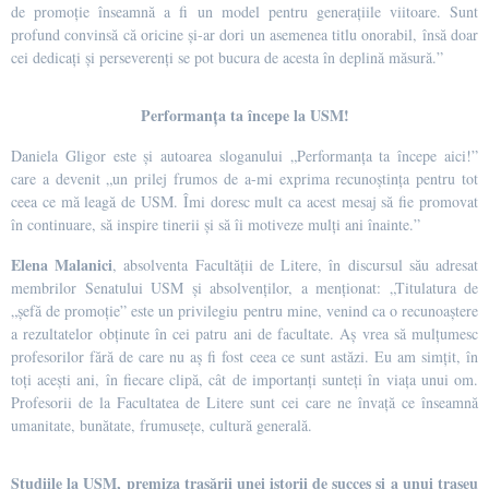
de promoție înseamnă a fi un model pentru generațiile viitoare. Sunt
profund convinsă că oricine și-ar dori un asemenea titlu onorabil, însă doar
cei dedicați și perseverenți se pot bucura de acesta în deplină măsură.”
Performanța ta începe la USM!
Daniela Gligor este și autoarea sloganului „Performanța ta începe aici!”
care a devenit „un prilej frumos de a-mi exprima recunoștința pentru tot
ceea ce mă leagă de USM. Îmi doresc mult ca acest mesaj să fie promovat
în continuare, să inspire tinerii și să îi motiveze mulți ani înainte.”
Elena Malanici
, absolventa Facultății de Litere, în discursul său adresat
membrilor Senatului USM și absolvenților, a menționat: „Titulatura de
„șefă de promoție” este un privilegiu pentru mine, venind ca o recunoaștere
a rezultatelor obținute în cei patru ani de facultate. Aș vrea să mulțumesc
profesorilor fără de care nu aș fi fost ceea ce sunt astăzi. Eu am simțit, în
toți acești ani, în fiecare clipă, cât de importanți sunteți în viața unui om.
Profesorii de la Facultatea de Litere sunt cei care ne învață ce înseamnă
umanitate, bunătate, frumusețe, cultură generală.
Studiile la USM, premiza trasării unei istorii de succes și a unui traseu