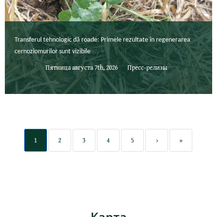
Transferul tehnologic dă roade: Primele rezultate în regenerarea
cernoziomurilor sunt vizibile
Пятница августа 7th, 2026
Пресс-релизы
1
2
3
4
5
›
»
Карта