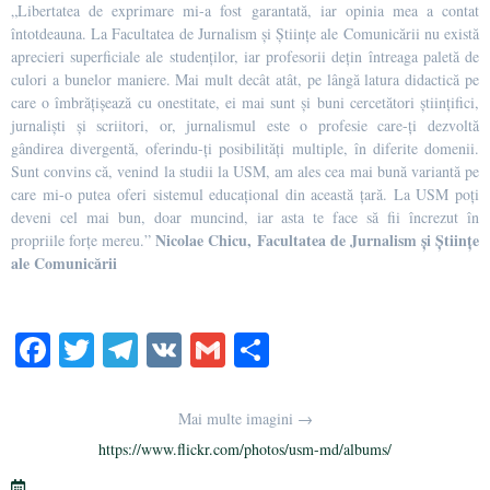
„Libertatea de exprimare mi-a fost garantată, iar opinia mea a contat
întotdeauna. La Facultatea de Jurnalism și Științe ale Comunicării nu există
aprecieri superficiale ale studenților, iar profesorii dețin întreaga paletă de
culori a bunelor maniere. Mai mult decât atât, pe lângă latura didactică pe
care o îmbrățișează cu onestitate, ei mai sunt și buni cercetători științifici,
jurnaliști și scriitori, or, jurnalismul este o profesie care-ți dezvoltă
gândirea divergentă, oferindu-ți posibilități multiple, în diferite domenii.
Sunt convins că, venind la studii la USM, am ales cea mai bună variantă pe
care mi-o putea oferi sistemul educațional din această țară. La USM poți
deveni cel mai bun, doar muncind, iar asta te face să fii încrezut în
Nicolae Chicu, Facultatea de Jurnalism și Științe
propriile forțe mereu.”
ale Comunicării
Fa
T
Te
V
G
О
ce
wi
le
K
m
тп
bo
tte
gr
ail
р
Mai multe imagini →
ok
r
a
а
https://www.flickr.com/photos/usm-md/albums/
m
в