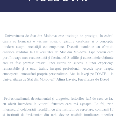
,,Universitatea de Stat din Moldova este instituţia de prestigiu, în cadrul
căreia se formează o viziune nouă, o gândire creatoare şi o concepţie
modern asupra societăţii contemporane. Decenii numărate au cârmuit
calitatea studiilor la Universitatea de Stat din Moldova, fapt pentru care
port întreaga mea recunoștință și fascinație! Studiile și cunoștințele obținute
aici au fost premise trasării unei istorii de succes, a unor experiențe
remarcabile și a unui trainic început profesional. Accede spre treapta
cunoașterii, cunoscând propria personalitate. Aici le înveți pe TOATE – la
Alina Lavric, Facultatea de Drept
Universitatea de Stat din Moldova!”
„Profesionalismul, devotamentul și dragostea lectorilor față de ceea ce fac
au oferit încredere în viitorul fructuos care mă așteaptă. La fel, prin
intermediul colaborării facultății cu alte instituții de cercetare, companii IT
și instituții de învățământ din țară, devine posibilă implicarea tinerilor