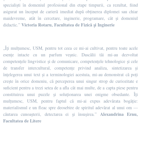
specialiști în domeniul profesional din etape timpurii, ca rezultat, fiind
asigurat un început de carieră imediat după obținerea diplomei sau chiar
maidevreme, atât în cercetare, inginerie, programare, cât și domeniul
Victoria Rotaru, Facultatea de Fizică și Inginerie
didactic.”
„Îți mulțumesc, USM, pentru tot ceea ce mi-ai cultivat, pentru toate acele
esențe intacte cu un parfum veșnic. Dascălii tăi mi-au dezvoltat
competențele lingvistice și de comunicare, competențele tehnologice și cele
de transfer intercultural, competențe privind analiza, sintetizarea și
înțelegerea unui text și a terminologiei acestuia, mi-au demonstrat că poți
crește în orice domeniu, că perceperea unui singur strop de curiozitate e
suficient pentru a trezi setea de a afla cât mai multe, de a capta piese pentru
constituirea unui puzzle și soluționarea unei enigme obsedante. Îți
mulțumesc, USM, pentru faptul că mi-ai expus adevărata bogăție:
materialismul e un fleac spre deosebire de spiritul adevărat al unui om —
Alexandrina Ernu,
căutarea cunoașterii, detectarea ei și însușirea.”
Facultatea de Litere