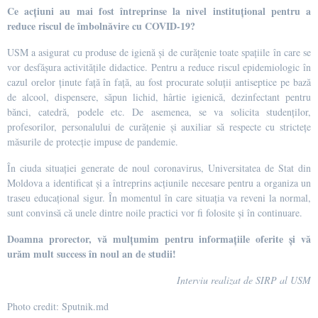
Ce acțiuni au mai fost întreprinse la nivel instituțional pentru a
reduce riscul de îmbolnăvire cu COVID-19?
USM a asigurat cu produse de igienă și de curățenie toate spațiile în care se
vor desfășura activitățile didactice. Pentru a reduce riscul epidemiologic în
cazul orelor ținute față în față, au fost procurate soluții antiseptice pe bază
de alcool, dispensere, săpun lichid, hârtie igienică, dezinfectant pentru
bănci, catedră, podele etc. De asemenea, se va solicita studenților,
profesorilor, personalului de curățenie și auxiliar să respecte cu strictețe
măsurile de protecție impuse de pandemie.
În ciuda situației generate de noul coronavirus, Universitatea de Stat din
Moldova a identificat și a întreprins acțiunile necesare pentru a organiza un
traseu educațional sigur. În momentul în care situația va reveni la normal,
sunt convinsă că unele dintre noile practici vor fi folosite și în continuare.
Doamna prorector, vă mulțumim pentru informațiile oferite și vă
urăm mult success în noul an de studii!
Interviu realizat de SIRP al USM
Photo credit: Sputnik.md