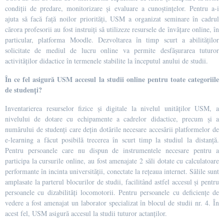
condiții de predare, monitorizare și evaluare a cunoștințelor. Pentru a-i
ajuta să facă față noilor priorități, USM a organizat seminare în cadrul
cărora profesorii au fost instruiți să utilizeze resursele de învățare online, în
particular, platforma Moodle. Dezvoltarea în timp scurt a abilităților
solicitate de mediul de lucru online va permite desfășurarea tuturor
activităților didactice în termenele stabilite la începutul anului de studii.
În ce fel asigură USM accesul la studii online pentru toate categoriile
de studenți?
Inventarierea resurselor fizice și digitale la nivelul unităților USM, a
nivelului de dotare cu echipamente a cadrelor didactice, precum și a
numărului de studenți care dețin dotările necesare accesării platformelor de
e-learning a făcut posibilă trecerea în scurt timp la studiul la distanță.
Pentru persoanele care nu dispun de instrumentele necesare pentru a
participa la cursurile online, au fost amenajate 2 săli dotate cu calculatoare
performante în incinta universității, conectate la rețeaua internet. Sălile sunt
amplasate la parterul blocurilor de studii, facilitând astfel accesul și pentru
persoanele cu dizabilități locomotorii. Pentru persoanele cu deficiențe de
vedere a fost amenajat un laborator specializat în blocul de studii nr. 4. În
acest fel, USM asigură accesul la studii tuturor actanților.