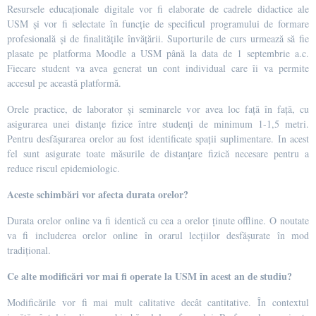
Resursele educaționale digitale vor fi elaborate de cadrele didactice ale
USM și vor fi selectate în funcție de specificul programului de formare
profesională și de finalitățile învățării. Suporturile de curs urmează să fie
plasate pe platforma Moodle a USM până la data de 1 septembrie a.c.
Fiecare student va avea generat un cont individual care îi va permite
accesul pe această platformă.
Orele practice, de laborator și seminarele vor avea loc față în față, cu
asigurarea unei distanțe fizice între studenți de minimum 1-1,5 metri.
Pentru desfășurarea orelor au fost identificate spații suplimentare. In acest
fel sunt asigurate toate măsurile de distanțare fizică necesare pentru a
reduce riscul epidemiologic.
Aceste schimbări vor afecta durata orelor?
Durata orelor online va fi identică cu cea a orelor ținute offline. O noutate
va fi includerea orelor online în orarul lecțiilor desfășurate în mod
tradițional.
Ce alte modificări vor mai fi operate la USM în acest an de studiu?
Modificările vor fi mai mult calitative decât cantitative. În contextul