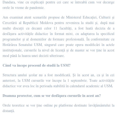
Dandara, vine cu explicații pentru cei care se întreabă cum vor decurge
orele în vreme de pandemie.
Am examinat atent scenariile propuse de Ministerul Educației, Culturii și
Cercetării al Republicii Moldova pentru revenirea la studii și, după mai
multe discuții cu decanii celor 11 facultăți, a fost luată decizia de a
desfășura activitățile didactice în format mixt, cu adaptarea la specificul
programelor și al domeniilor de formare profesională. În conformitate cu
Hotărârea Senatului USM, singurul care poate opera modificări în actele
instituționale, cursurile la nivel de licență și de master se vor ține în acest
mod până la luarea unei decizii ulterioare.
Când va începe procesul de studii la USM?
Structura anului școlar nu a fost modificată. Și în acest an, ca și în cei
anteriori, la USM cursurile vor începe la 1 septembrie. Toate activitățile
.
didactice vor avea loc în perioada stabilită în calendarul academic al USM
Doamna prorector, cum se vor desfășura cursurile în acest an?
Orele teoretice se vor ține online pe platforme destinate învățământului la
distanță.