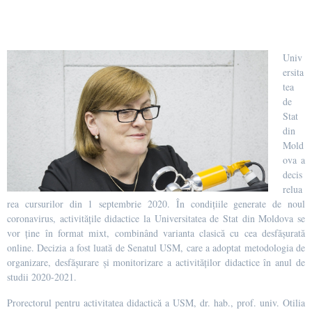
Univ
ersita
tea
de
Stat
din
Mold
ova a
decis
relua
rea cursurilor din 1 septembrie 2020. În condițiile generate de noul
coronavirus, activitățile didactice la Universitatea de Stat din Moldova se
vor ține în format mixt, combinând varianta clasică cu cea desfășurată
online. Decizia a fost luată de Senatul USM, care a adoptat metodologia de
organizare, desfășurare și monitorizare a activităților didactice în anul de
studii 2020-2021.
Prorectorul pentru activitatea didactică a USM, dr. hab., prof. univ. Otilia