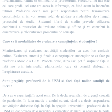
invățământului online se schimbă rolul profesorului. Profesorul nu mai este
cel care predă, cel care are acces la informație, ea fiind acum la îndemâna
tuturor. Profesorii devin mai puțin responsabili pentru transmiterea
cunoștințelor și își vor asuma rolul de ghidare a studenților de-a lungul
procesului de studiu. Sistemul hibrid de studiu prevede utilizarea
combinată a resurselor de învățare online și offline și va contribui la
dinamizarea și eficientizarea procesului de educație.
Care va fi modalitatea de evaluare a cunoștințelor studenților?
Monitorizarea și evaluarea activității studenților va avea loc exclusiv
online. Evaluarea curentă și finală a cunoștințelor studenților se va face pe
platforma Moodle a USM. Probele orale, după caz, pot fi susținute față în
față sau prin intermediul platformelor care să permită dialogul și
înregistrarea acestuia.
Sunt pregătiți profesorii de la USM să facă față noilor condiții de
lucru?
Deja au o experiență în acest sens. De la declararea stării de urgență cauzată
de pandemie, în luna martie a anului curent, când s-a decis suspendarea
activităților didactice față în față în spațiile universității, profesorii de la
USM au dat dovadă de o incredibilă capacitate de lucru și adaptare la noile