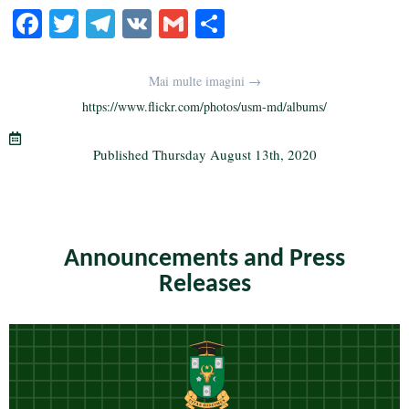
Fa
T
Te
V
G
S
ce
wi
le
K
m
ha
bo
tte
gr
ail
re
Mai multe imagini →
ok
r
a
https://www.flickr.com/photos/usm-md/albums/
m
Published
Thursday August 13th, 2020
Announcements and Press
Releases