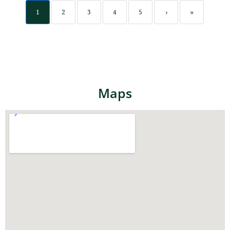
1
2
3
4
5
›
»
Maps