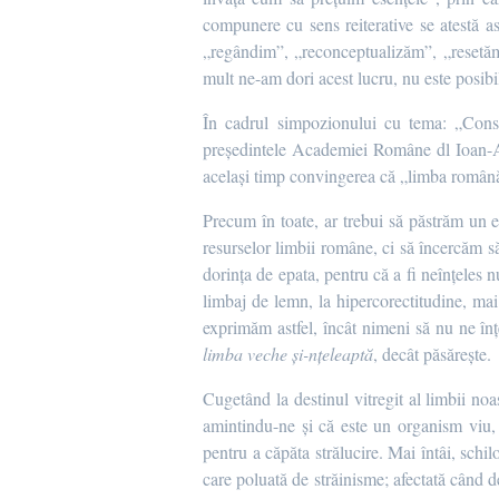
compunere cu sens reiterative se atestă as
„regândim”, „reconceptualizăm”, „resetăm”
mult ne-am dori acest lucru, nu este posibi
În cadrul simpozionului cu tema: „Conse
președintele Academiei Române dl Ioan-Au
același timp convingerea că „limba română 
Precum în toate, ar trebui să păstrăm un e
resurselor limbii române, ci să încercăm să
dorința de epata, pentru că a fi neînțeles 
limbaj de lemn, la hipercorectitudine, mai
exprimăm astfel, încât nimeni să nu ne în
limba veche și-nțeleaptă
, decât păsărește.
Cugetând la destinul vitregit al limbii noas
amintindu-ne și că este un organism viu, 
pentru a căpăta strălucire. Mai întâi, sch
care poluată de străinisme; afectată când de