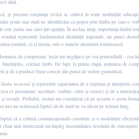
iece dată.
ă, și precum conștiința civică se cultivă în toate instituțiile educațion
 Astăzi poate mai mult ne identificăm ca popor prin limba pe care-o vor
le este patria sau cărei țări aparțin. În același timp, importanța limbii 
a română reprezintă fundamentul identității naționale, un punct deose
teratura română, ca și istoria, este o materie identitară românească.
ormarea de competențe, încât am neglijat-o pe cea primordială – cea ling
, bineînțeles, celelate limbi. De fapt, la prima etapă, noțiunea de compe
mbă și de a produce fraze corecte din punct de vedere gramatical.
 limba maternă
și reprezintă capacitatea de a exprima și interpreta con
(ceea ce presupune: ascultare, vorbire, citire și scriere) și de a interacți
e și sociale. Probabil, eronat am considerat că pe aceasta o avem format
noi nici nu realizează faptul cât de mult ne va afecta pe termen lung.
faptul că o cultură comunicațională constituie și o modalitate eficientă 
ci chiar unii intelectuali nu înțeleg însemnătatea nivelului de cunoaștere 
enim.