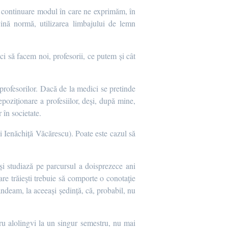
ă în continuare modul în care ne exprimăm, în
vină normă, utilizarea limbajului de lemn
i să facem noi, profesorii, ce putem și cât
 profesorilor. Dacă de la medici se pretinde
epoziționare a profesiilor, deși, după mine,
 în societate.
ui Ienăchiță Văcărescu). Poate este cazul să
deși studiază pe parcursul a doisprezece ani
are trăieşti trebuie să comporte o conotaţie
ândeam, la aceeași ședință, că, probabil, nu
u alolingvi la un singur semestru, nu mai