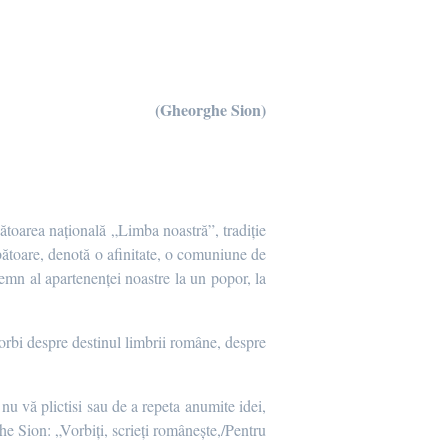
(Gheorghe Sion)
ătoarea națională „Limba noastră”, tradiție
bătoare, denotă o afinitate, o comuniune de
semn al apartenenței noastre la un popor, la
vorbi despre destinul limbrii române, despre
nu vă plictisi sau de a repeta anumite idei,
he Sion: „Vorbiți, scrieți românește,/Pentru