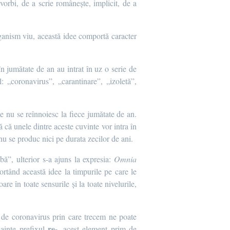
orbi, de a scrie românește, implicit, de a
ganism viu, această idee comportă caracter
n jumătate de an au intrat în uz o serie de
: „coronavirus”, „carantinare”, „izoletă”,
ele nu se reînnoiesc la fiece jumătate de an.
 că unele dintre aceste cuvinte vor intra în
nu se produc nici pe durata zecilor de ani.
ă”, ulterior s-a ajuns la expresia:
Omnia
rtând această idee la timpurile pe care le
e în toate sensurile și la toate nivelurile,
 de coronavirus prin care trecem ne poate
re-
nainte prefixul
, acest element prim de