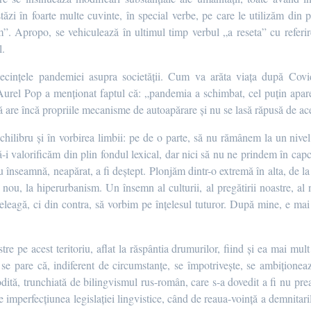
tăzi în foarte multe cuvinte, în special verbe, pe care le utilizăm din p
. Apropo, se vehiculează în ultimul timp verbul „a reseta” cu referire
l.
cințele pandemiei asupra societății. Cum va arăta viața după Covi
rel Pop a menționat faptul că: „pandemia a schimbat, cel puțin aparen
are încă propriile mecanisme de autoapărare și nu se lasă răpusă de ace
chilibru și în vorbirea limbii: pe de o parte, să nu rămânem la un nivel
-i valorificăm din plin fondul lexical, dar nici să nu ne prindem în capc
nu înseamnă, neapărat, a fi deștept. Plonjăm dintr-o extremă în alta, de l
 nou, la hiperurbanism. Un însemn al culturii, al pregătirii noastre, al 
țeleagă, ci din contra, să vorbim pe înțelesul tuturor. După mine, e ma
tre pe acest teritoriu, aflat la răspântia drumurilor, fiind și ea mai mul
se pare că, indiferent de circumstanțe, se împotrivește, se ambiționea
ilodită, trunchiată de bilingvismul rus-român, care s-a dovedit a fi nu p
 imperfecțiunea legislației lingvistice, când de reaua-voință a demnitaril