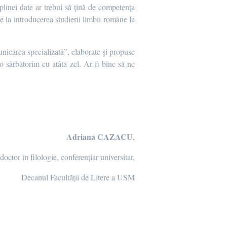
plinei date ar trebui să ţină de competenţa
 la introducerea studierii limbii române la
nicarea specializată”, elaborate şi propuse
o sărbătorim cu atâta zel. Ar fi bine să ne
Adriana CAZACU
,
doctor în filologie, conferențiar universitar,
Decanul Facultății de Litere a USM