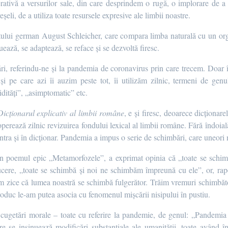
ivă a versurilor sale, din care desprindem o rugă, o implorare de a v
eșeli, de a utiliza toate resursele expresive ale limbii noastre.
istului german August Schleicher, care compara limba naturală cu un or
ază, se adaptează, se reface și se dezvoltă firesc.
i, referindu-ne și la pandemia de coronavirus prin care trecem. Doar î
 pe care azi îi auzim peste tot, îi utilizăm zilnic, termeni de genul
ități”, „asimptomatic” etc.
Dicționarul explicativ al limbii române
, e și firesc, deoarece dicționar
operează zilnic revizuirea fondului lexical al limbii române. Fără îndoială
tra și în dicționar. Pandemia a impus o serie de schimbări, care uneori 
în poemul epic „Metamorfozele”, a exprimat opinia că „toate se schimb
ucere, „toate se schimbă și noi ne schimbăm împreună cu ele”, or, rapo
, am zice că lumea noastră se schimbă fulgerător. Trăim vremuri schimbătoar
 produc le-am putea asocia cu fenomenul mișcării nisipului în pustiu.
e cugetări morale – toate cu referire la pandemie, de genul: „Pandemia
e se insinuează modificări substanțiale ale umanității, toate având î