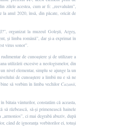
lin zilele acestea, cum ar fi: „reevaluăm”,
 la anul 2020, însă, din păcate, oricât de
d?”, organizat la muzeul Golești, Argeș,
t, și limba română”, dar și-a exprimat în
st virus sonor”.
 rudimentar de cunoaștere și de utilizare a
ana utilizării excesive a neologismelor, din
a un nivel elementar, simplu se ajunge la un
nivelului de cunoaștere a limbii nu e să ne
i bine să vorbim în limba vechilor
Cazanii
,
t în bătaia vânturilor, constatăm că aceasta,
ză să răzbească, să-și primenească hainele
rea „armonios”, ci mai degrabă abuziv, după
or, când de ignoranța vorbitorilor ei, totuși