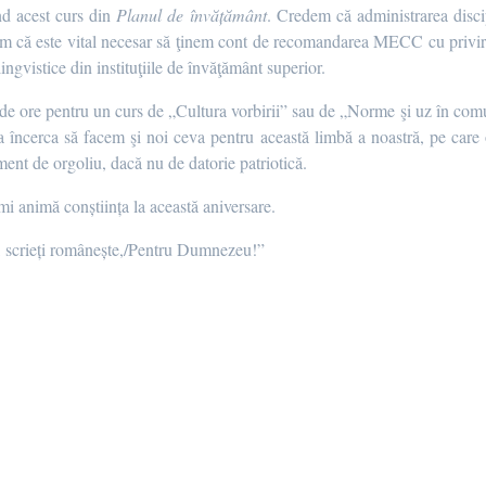
nd acest curs din
Planul de învățământ
. Credem că administrarea disci
derăm că este vital necesar să ţinem cont de recomandarea MECC cu privire
lingvistice din instituţiile de învăţământ superior.
 de ore pentru un curs de „Cultura vorbirii” sau de „Norme şi uz în comu
 a încerca să facem şi noi ceva pentru această limbă a noastră, pe care 
ent de orgoliu, dacă nu de datorie patriotică.
mi animă conștiința la această aniversare.
 scrieți românește,/Pentru Dumnezeu!”