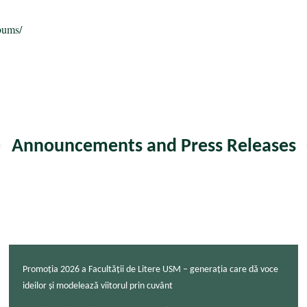
bums/
Announcements and Press Releases
Promoția 2026 a Facultății de Litere USM – generația care dă voce
ideilor și modelează viitorul prin cuvânt