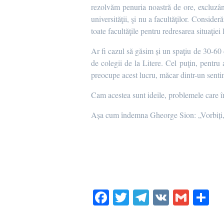
rezolvăm penuria noastră de ore, excluzâ
universităţii, şi nu a facultăţilor. Consi
toate facultăţile pentru redresarea situaţiei 
Ar fi cazul să găsim și un spaţiu de 30-60
de colegii de la Litere. Cel puţin, pentru
preocupe acest lucru, măcar dintr-un sentim
Cam acestea sunt ideile, problemele care î
Așa cum îndemna Gheorge Sion: „Vorbiți,
Fa
T
Te
V
G
S
ce
wi
le
K
m
ha