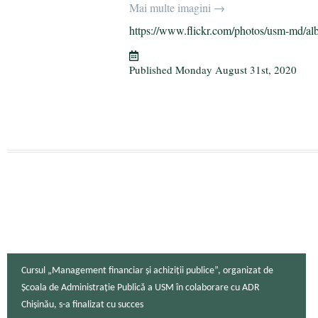
bo
tte
gr
ail
re
Mai multe imagini →
ok
r
a
https://www.flickr.com/photos/usm-md/al
m
Published
Monday August 31st, 2020
Cursul „Management financiar și achiziții publice”, organizat de
Școala de Administrație Publică a USM în colaborare cu ADR
Chișinău, s-a finalizat cu succes