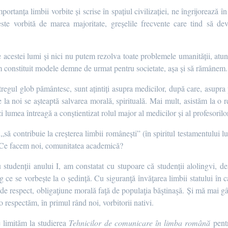
mportanța limbii vorbite și scrise în spațiul civilizației, ne îngrijoreaz
este vorbită de marea majoritate, greșelile frecvente care tind să de
acestei lumi și nici nu putem rezolva toate problemele umanității, atunc
 constituit modele demne de urmat pentru societate, așa și să rămânem.
tregul glob pământesc, sunt ațintiți asupra medicilor, după care, asupra
e la noi se așteaptă salvarea morală, spirituală. Mai mult, asistăm la o r
i lumea întreagă a conștientizat rolul major al medicilor și al profesorilor
să contribuie la creșterea limbii românești” (în spiritul testamentului l
? Ce facem noi, comunitatea academică?
 cu studenții anului I, am constatat cu stupoare că studenții alolingvi, 
g ce se vorbește la o ședință. Cu siguranţă învăţarea limbii statului în c
e de respect, obligaţiune morală faţă de populaţia băştinaşă. Și mă mai g
o respectăm, în primul rând noi, vorbitorii nativi.
 limităm la studierea
Tehnicilor de comunicare în limba română
pentr