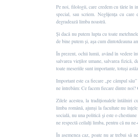
Pe noi, filologii, care credem cu tărie în i
special, sau scriem. Neglijența cu care 
degradează limba noastră.
Și dacă nu putem lupta cu toate metehnele 
de bine putem și, așa cum dintotdeauna am
În prezent, ochii lumii, având în vedere în
salvarea vieților umane, salvarea fizică, d
toate meseriile sunt importante, totuși astăz
Important este ca fiecare „pe câmpul său” „
ne întrebăm: Ce facem fiecare dintre noi
Zilele acestea, la tradiționalele întâlniri
limba română, ajunși la facultate nu înțele
socială, nu una politică şi este o chestiun
ne respectă ceilalți limba, pentru că nu ne-
În asemenea caz, poate nu ar trebui să ne