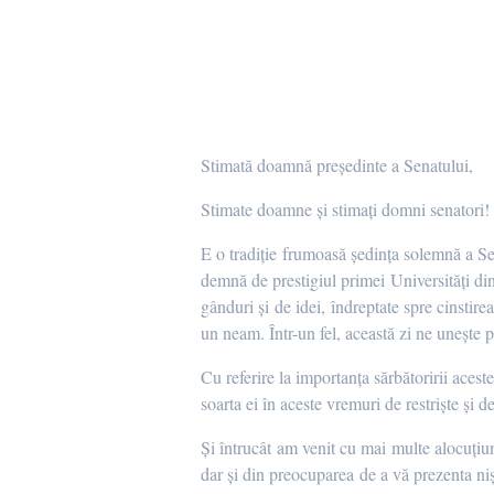
Stimată doamnă președinte a Senatului,
Stimate doamne și stimați domni senatori!
E o tradiție frumoasă ședința solemnă a Se
demnă de prestigiul primei Universități di
gânduri și de idei, îndreptate spre cinstir
un neam. Într-un fel, această zi ne unește 
Cu referire la importanța sărbătoririi aces
soarta ei în aceste vremuri de restriște și de 
Și întrucât am venit cu mai multe alocuțiun
dar și din preocuparea de a vă prezenta niș