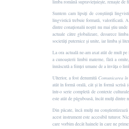
limba română supraviețuiește, renaște de f
Suntem cam lipsiți de conștiință lingvistic
lingvistică trebuie formată, valorificată.
dintre conaționalii noștri nu mai știu unde 
actuale către globalizare, deoarece limb
societăți puternice și unite, iar limba și li
La ora actuală ne-am axat atât de mult pe f
a cunoașterii limbii materne, fără a omite
înnăscută a ființei umane de a învăța o li
Ulterior, a fost denumită
Comunicarea în
atât în formă orală, cât și în formă scrisă 
într-o serie completă de contexte cultural
este atât de păguboasă, încât mulți dintre 
Din păcate, încă mulți nu conștientizează 
acest instrument este accesibil tuturor. Ni
care vorbim decât hainele în care ne prim