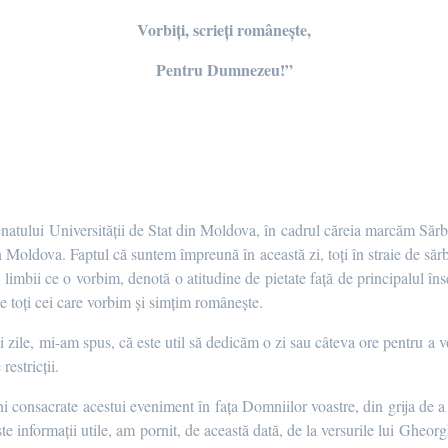
Vorbiți, scrieți românește,
Pentru Dumnezeu!”
natului Universității de Stat din Moldova, în cadrul căreia marcăm Sărb
n Moldova. Faptul că suntem împreună în această zi, toți în straie de săr
ea limbii ce o vorbim, denotă o atitudine de pietate față de principalul în
pe toți cei care vorbim și simțim românește.
tei zile, mi-am spus, că este util să dedicăm o zi sau câteva ore pentru a 
restricții.
i consacrate acestui eveniment în fața Domniilor voastre, din grija de a 
te informații utile, am pornit, de această dată, de la versurile lui Gheorg