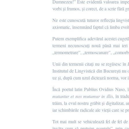
Dumnezeu!” Este evidentă valoarea imperat
vorbi și frumos, și corect, de a scrie fără gr
Ne este cunoscută tuturor reflecția lingv
axiomatic, însemnând faptul că limba evolue
Putem exemplifica adevărul acestei cugetăr
termeni necunoscuți nouă până mai ieri și
„termometrare”, „termoscanare”, „comorbid
Unii din termenii citați nu se regăsesc în
Institutul de Lingvistică din București nu 
uz și, după cum uzul dictează norma, vor in
Încă poetul latin Publius Ovidius Naso, 
mutantur et nos mutamur in illis,
în trad
trăim, la evul nostru grăbit și digitalizat
iar schimbările radicale ale vieții care se
Tot mai mult se vehiculează fel de fel d
învăța cum să prețuim esențele”, prin car