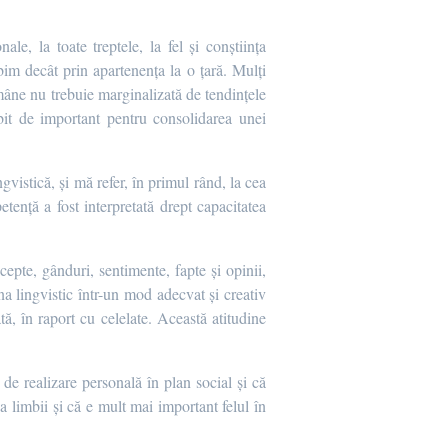
ale, la toate treptele, la fel și conștiința
bim decât prin apartenența la o țară. Mulți
române nu trebuie marginalizată de tendințele
bit de important pentru consolidarea unei
vistică, și mă refer, în primul rând, la cea
tență a fost interpretată drept capacitatea
cepte, gânduri, sentimente, fapte și opinii,
ona lingvistic într-un mod adecvat și creativ
ă, în raport cu celelate. Această atitudine
de realizare personală în plan social și că
a limbii și că e mult mai important felul în