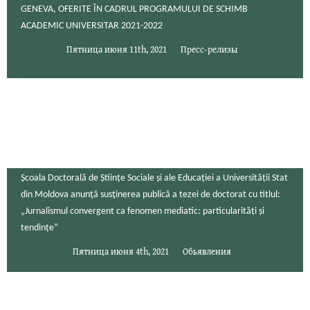
GENEVA, OFERITE ÎN CADRUL PROGRAMULUI DE SCHIMB
ACADEMIC UNIVERSITAR 2021-2022
Пятница июня 11th, 2021
Пресс-релизы
Școala Doctorală de Științe Sociale și ale Educației a Universității Stat
din Moldova anunţă susţinerea publică a tezei de doctorat cu titlul:
„Jurnalismul convergent ca fenomen mediatic: particularități și
tendințe”
Пятница июня 4th, 2021
Обьявления