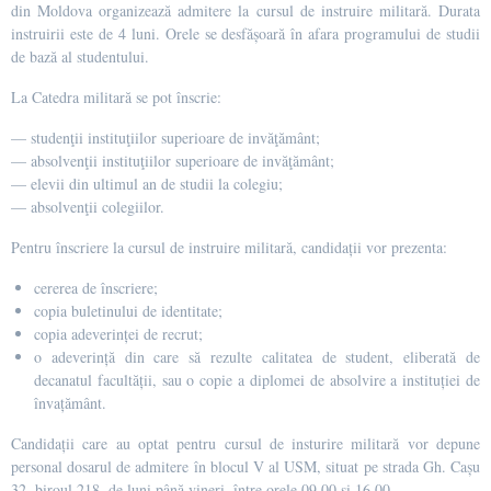
din Moldova organizează admitere la cursul de instruire militară. Durata
instruirii este de 4 luni. Orele se desfășoară în afara programului de studii
de bază al studentului.
La Catedra militară se pot înscrie:
— studenţii instituţiilor superioare de invăţământ;
— absolvenţii instituţiilor superioare de invăţământ;
— elevii din ultimul an de studii la colegiu;
— absolvenţii colegiilor.
Pentru înscriere la cursul de instruire militară, candidații vor prezenta:
cererea de înscriere;
copia buletinului de identitate;
copia adeverinței de recrut;
o adeverință din care să rezulte calitatea de student, eliberată de
decanatul facultății, sau o copie a diplomei de absolvire a instituției de
învațământ.
Candidații care au optat pentru cursul de insturire militară vor depune
personal dosarul de admitere în blocul V al USM, situat pe strada Gh. Cașu
32, biroul 218, de luni până vineri, între orele 09.00 și 16.00.