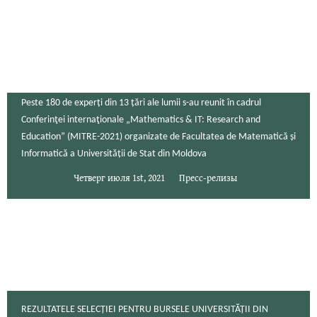
Peste 180 de experți din 13 țări ale lumii s-au reunit în cadrul
Conferinţei internaţionale „Mathematics & IT: Research and
Education” (MITRE-2021) organizate de Facultatea de Matematică și
Informatică a Universității de Stat din Moldova
Четверг июля 1st, 2021
Пресс-релизы
REZULTATELE SELECȚIEI PENTRU BURSELE UNIVERSITĂȚII DIN