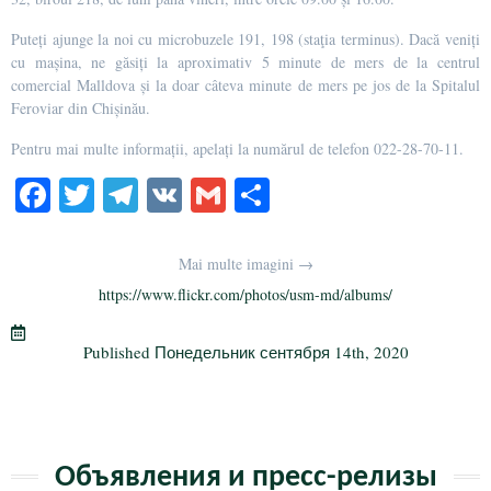
Puteți ajunge la noi cu microbuzele 191, 198 (staţia terminus). Dacă veniți
cu mașina, ne găsiți la aproximativ 5 minute de mers de la centrul
comercial Malldova și la doar câteva minute de mers pe jos de la Spitalul
Feroviar din Chișinău.
Pentru mai multe informații, apelați la numărul de telefon 022-28-70-11.
Fa
T
Te
V
G
О
ce
wi
le
K
m
тп
bo
tte
gr
ail
р
Mai multe imagini →
ok
r
a
а
https://www.flickr.com/photos/usm-md/albums/
m
в
Published
Понедельник сентября 14th, 2020
и
ть
Объявления и пресс-релизы