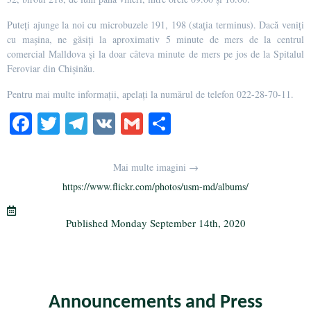
Puteți ajunge la noi cu microbuzele 191, 198 (staţia terminus). Dacă veniți
cu mașina, ne găsiți la aproximativ 5 minute de mers de la centrul
comercial Malldova și la doar câteva minute de mers pe jos de la Spitalul
Feroviar din Chișinău.
Pentru mai multe informații, apelați la numărul de telefon 022-28-70-11.
Fa
T
Te
V
G
S
ce
wi
le
K
m
ha
bo
tte
gr
ail
re
Mai multe imagini →
ok
r
a
https://www.flickr.com/photos/usm-md/albums/
m
Published
Monday September 14th, 2020
Announcements and Press