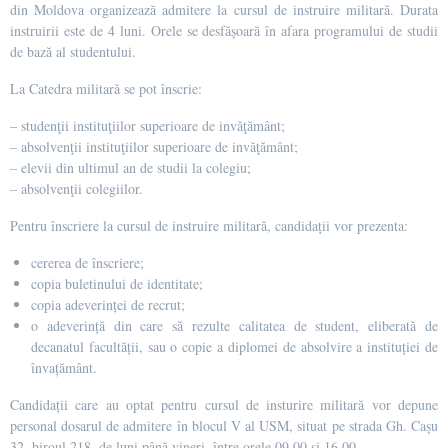
din Moldova organizează admitere la cursul de instruire militară. Durata
instruirii este de 4 luni. Orele se desfășoară în afara programului de studii
de bază al studentului.
La Catedra militară se pot înscrie:
– studenţii instituţiilor superioare de invăţământ;
– absolvenţii instituţiilor superioare de invăţământ;
– elevii din ultimul an de studii la colegiu;
– absolvenţii colegiilor.
Pentru înscriere la cursul de instruire militară, candidații vor prezenta:
cererea de înscriere;
copia buletinului de identitate;
copia adeverinței de recrut;
o adeverință din care să rezulte calitatea de student, eliberată de
decanatul facultății, sau o copie a diplomei de absolvire a instituției de
învațământ.
Candidații care au optat pentru cursul de insturire militară vor depune
personal dosarul de admitere în blocul V al USM, situat pe strada Gh. Cașu
32, biroul 218, de luni până vineri, între orele 09.00 și 16.00.