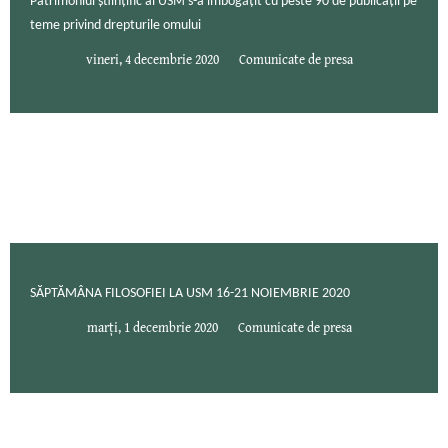
Patrimoniul științific al USM s-a îmbogățit cu peste 90 de publicații pe
teme privind drepturile omului
vineri, 4 decembrie 2020
Comunicate de presa
SĂPTĂMÂNA FILOSOFIEI LA USM 16-21 NOIEMBRIE 2020
marți, 1 decembrie 2020
Comunicate de presa