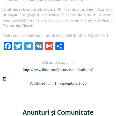
Puteți ajunge la noi cu microbuzele 191, 198 (staţia terminus). Dacă veniți
cu mașina, ne găsiți la aproximativ 5 minute de mers de la centrul
comercial Malldova și la doar câteva minute de mers pe jos de la Spitalul
Feroviar din Chișinău.
Pentru mai multe informații, apelați la numărul de telefon 022-28-70-11.
Fa
T
Te
V
G
Pa
ce
wi
le
K
m
rt
bo
tte
gr
ail
aj
Mai multe imagini →
ok
r
a
ea
https://www.flickr.com/photos/usm-md/albums/
m
ză
Published
luni, 14 septembrie 2020
Anunțuri și Comunicate