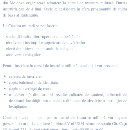
din Moldova organizează admitere la cursul de instruire militară. Durata
instruirii este de 4 luni. Orele se desfășoară în afara programului de studii
de bază al studentului.
La Catedra militară se pot înscrie:
– studenţii instituţiilor superioare de invăţământ;
– absolvenţii instituţiilor superioare de invăţământ;
– elevii din ultimul an de studii la colegiu;
– absolvenţii colegiilor.
Pentru înscriere la cursul de instruire militară, candidații vor prezenta:
cererea de înscriere;
copia buletinului de identitate;
copia adeverinței de recrut;
o adeverință din care să rezulte calitatea de student, eliberată de
decanatul facultății, sau o copie a diplomei de absolvire a instituției de
învațământ.
Candidații care au optat pentru cursul de insturire militară vor depune
personal dosarul de admitere în blocul V al USM, situat pe strada Gh. Cașu
32, biroul 218, de luni până vineri, între orele 09.00 și 16.00.