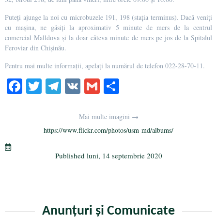
Puteți ajunge la noi cu microbuzele 191, 198 (staţia terminus). Dacă veniți
cu mașina, ne găsiți la aproximativ 5 minute de mers de la centrul
comercial Malldova și la doar câteva minute de mers pe jos de la Spitalul
Feroviar din Chișinău.
Pentru mai multe informații, apelați la numărul de telefon 022-28-70-11.
Fa
T
Te
V
G
Pa
ce
wi
le
K
m
rt
bo
tte
gr
ail
aj
Mai multe imagini →
ok
r
a
ea
https://www.flickr.com/photos/usm-md/albums/
m
ză
Published
luni, 14 septembrie 2020
Anunțuri și Comunicate