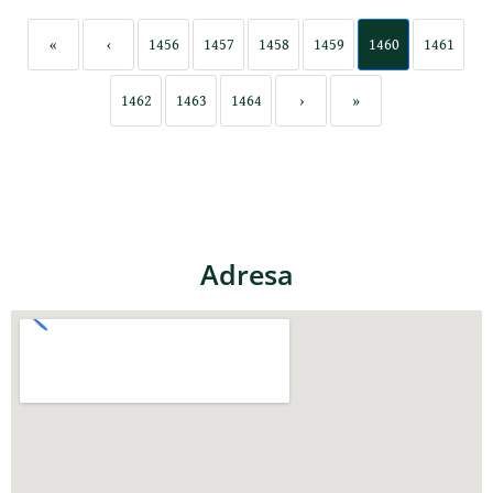
«
‹
1456
1457
1458
1459
1460
1461
1462
1463
1464
›
»
Adresa