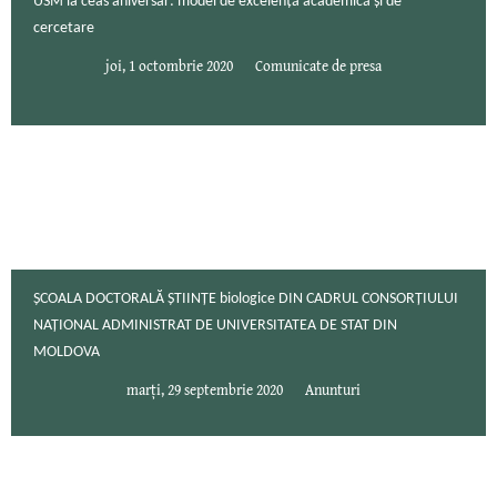
USM la ceas aniversar: model de excelență academică și de
cercetare
joi, 1 octombrie 2020
Comunicate de presa
ȘCOALA DOCTORALĂ ȘTIINȚE biologice DIN CADRUL CONSORȚIULUI
NAȚIONAL ADMINISTRAT DE UNIVERSITATEA DE STAT DIN
MOLDOVA
marți, 29 septembrie 2020
Anunturi