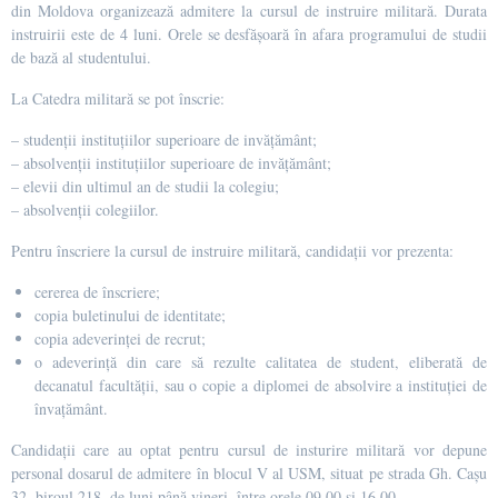
din Moldova organizează admitere la cursul de instruire militară. Durata
instruirii este de 4 luni. Orele se desfășoară în afara programului de studii
de bază al studentului.
La Catedra militară se pot înscrie:
– studenţii instituţiilor superioare de invăţământ;
– absolvenţii instituţiilor superioare de invăţământ;
– elevii din ultimul an de studii la colegiu;
– absolvenţii colegiilor.
Pentru înscriere la cursul de instruire militară, candidații vor prezenta:
cererea de înscriere;
copia buletinului de identitate;
copia adeverinței de recrut;
o adeverință din care să rezulte calitatea de student, eliberată de
decanatul facultății, sau o copie a diplomei de absolvire a instituției de
învațământ.
Candidații care au optat pentru cursul de insturire militară vor depune
personal dosarul de admitere în blocul V al USM, situat pe strada Gh. Cașu
32, biroul 218, de luni până vineri, între orele 09.00 și 16.00.