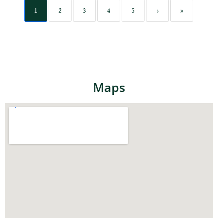
1
2
3
4
5
›
»
Maps