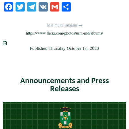
Fa
T
Te
V
G
S
ce
wi
le
K
m
ha
bo
tte
gr
ail
re
Mai multe imagini →
ok
r
a
https://www.flickr.com/photos/usm-md/albums/
m
Published
Thursday October 1st, 2020
Announcements and Press
Releases