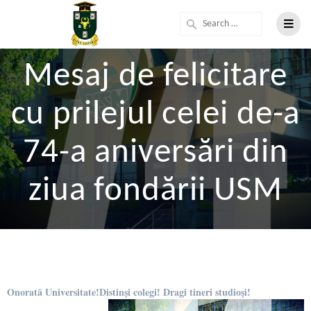
Mesaj de felicitare
cu prilejul celei de-a
74-a aniversări din
ziua fondării USM
Onorată Universitate!Distinşi colegi! Dragi tineri studioşi!