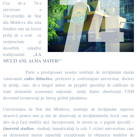
Cea de-a 74-a
aniversare a
Universităţii de Stat
din Moldova din ziua
fondării este un fericit
prilej de a rosti cu
reciprocitate şi
deosebită mândrie
„LA
tradiţionalul:
MULŢI ANI, ALMA MATER!”
Parte a prestigioasei noastre instituţii de învăţământ rămân
cadre didactice
valoroasele
, profesori şi conferenţiari universitar, doctori
în ştiinţe, care, de-a lungul anilor, au pregătit specialişi de calificare în
toate domeniile economiei naţionale, mulţi dintre absolvenţii USM
devenind recunoscuţi pe întreg globul pământesc.
Universitatea de Stat din Moldova, instituţie de învăţământ superior
atractivă pentru sute şi mii de absolvenţi ai învăţământului liceal care au
ales să-şi facă studiile aici, încorporează, în istoria sa, o pagină specială –
tineretul studios
– studenţi înmatriculaţi la cele 3 cicluri universitare care
au demonstrat mereu capacităţi excepţionale în obţinerea studiilor de