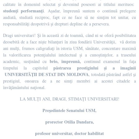
calitate în domeniul selectat şi devenind posesori ai titlului merituos:
studenţi performanţi
. Aşadar, împreună suntem o continuă prelegere
audiată, studiată reciproc, fapt ce ne face să ne simţim tot unitar, cu
responsabilităţi deopotrivă şi drepturi depline de a persevera.
Dragi universitari! Şi în această zi de toamnă, când ni se oferă posibilitatea
deosebită de a face nişte bilanţuri în ziua fondării Universităţii, vă dorim
ani mulţi, frumos caligrafiaţi în istoria USM, sănătate, concentare maximă
la valorificarea potenţialului intelectual şi a cunoştinţelor, a traseului
brio, împreună,
academic, susţinând cu
continuul examenul în faţa
păstrarea prestigiului şi a imaginii
timpului la capitolul
UNIVERSITĂŢII DE STAT DIN MOLDOVA
, totodată păstrând astfel şi
prestigiul, onoarea de a ne simţi membri ai acestei citadele a
învăţământului naţional.
LA MULŢI ANI, DRAGI, STIMAŢI UNIVERSITARI!
Preşedintele Senatului USM,
prorector Otilia Dandara,
profesor universitar, doctor habilitat