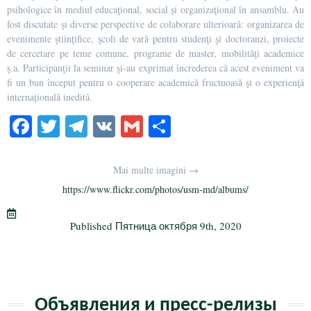
psihologice în mediul educaţional, social și organizaţional în ansamblu. Au
fost discutate şi diverse perspective de colaborare ulterioară: organizarea de
evenimente ştiinţifice, şcoli de vară pentru studenţi şi doctoranzi, proiecte
de cercetare pe teme comune, programe de master, mobilităţi academice
ş.a. Participanţii la seminar şi-au exprimat încrederea că acest eveniment va
fi un bun început pentru o cooperare academică fructuoasă şi o experienţă
internaţională inedită.
Fa
T
Te
V
G
О
ce
wi
le
K
m
тп
bo
tte
gr
ail
р
Mai multe imagini →
ok
r
a
а
https://www.flickr.com/photos/usm-md/albums/
m
в
Published
Пятница октября 9th, 2020
и
ть
Объявления и пресс-релизы