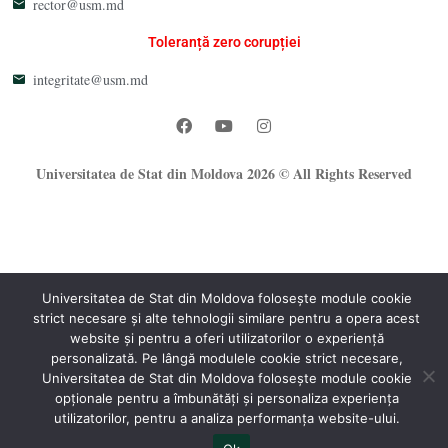
rector@usm.md
Toleranță zero corupției
integritate@usm.md
Universitatea de Stat din Moldova 2026 © All Rights Reserved
Universitatea de Stat din Moldova folosește module cookie
strict necesare și alte tehnologii similare pentru a opera acest
website și pentru a oferi utilizatorilor o experiență
®
personalizată. Pe lângă modulele cookie strict necesare,
Oficiul Programare Web al USM
Universitatea de Stat din Moldova folosește module cookie
opționale pentru a îmbunătăți și personaliza experiența
utilizatorilor, pentru a analiza performanța website-ului.