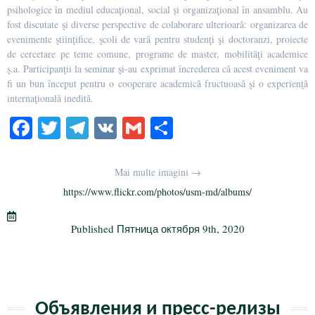
psihologice în mediul educaţional, social și organizaţional în ansamblu. Au
fost discutate şi diverse perspective de colaborare ulterioară: organizarea de
evenimente ştiinţifice, şcoli de vară pentru studenţi şi doctoranzi, proiecte
de cercetare pe teme comune, programe de master, mobilităţi academice
ş.a. Participanţii la seminar şi-au exprimat încrederea că acest eveniment va
fi un bun început pentru o cooperare academică fructuoasă şi o experienţă
internaţională inedită.
Fa
T
Te
V
G
О
ce
wi
le
K
m
тп
bo
tte
gr
ail
р
Mai multe imagini →
ok
r
a
а
https://www.flickr.com/photos/usm-md/albums/
m
в
Published
Пятница октября 9th, 2020
и
ть
Объявления и пресс-релизы