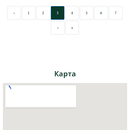
‹
1
2
3
4
5
6
7
›
»
Карта