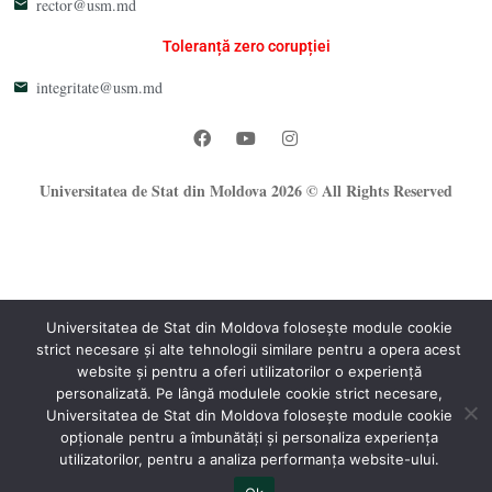
rector@usm.md
Toleranță zero corupției
integritate@usm.md
Universitatea de Stat din Moldova 2026 © All Rights Reserved
Universitatea de Stat din Moldova folosește module cookie
strict necesare și alte tehnologii similare pentru a opera acest
website și pentru a oferi utilizatorilor o experiență
®
personalizată. Pe lângă modulele cookie strict necesare,
Oficiul Programare Web al USM
Universitatea de Stat din Moldova folosește module cookie
opționale pentru a îmbunătăți și personaliza experiența
utilizatorilor, pentru a analiza performanța website-ului.