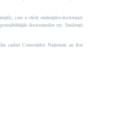
nțific, care a oferit studenților-doctoranzi
onsabilitățile doctoranzilor etc. Studenții
in cadrul Consorțiilor Naționale au fost