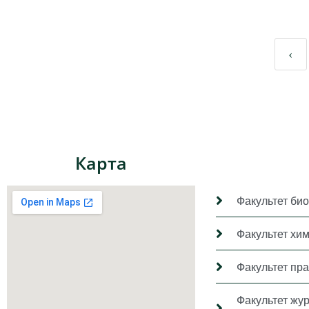
‹
Карта
Факультет био
Факультет хи
Факультет пр
Факультет жу