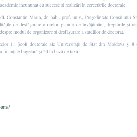
academic încununat cu succese și realizări în cercetările doctorale.
. Constantin Marin, dr. hab., prof. univ., Președintele Consiliului Știi
tățile de desfășurare a orelor, planuri de învățământ, drepturile și resp
despre modul de organizare și desfășurare a studiilor de doctorat.
lor 11 Școli doctorale ale Universității de Stat din Moldova și 8 d
u finanțate bugetară și 20 în bază de taxă.
п
bums/
ь