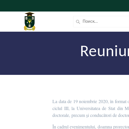
Reuniu
La data de 19 noiembrie 2020, în format on
ciclul III, la Universitatea de Stat din M
doctorale, precum și conducători de doctor
În cadrul evenimentului, doamna prorector