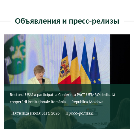
Объявления и пресс-релизы
Rectorul USM a participat la Conferința PACT UEMRO dedicată
cooperării instituționale România — Republica Moldova
Пятница июля 31st, 2026
Пресс-релизы