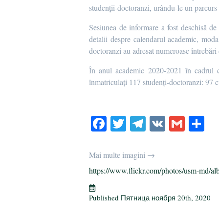
studenții-doctoranzi, urându-le un parcurs 
Sesiunea de informare a fost deschisă de dl
detalii despre calendarul academic, modali
doctoranzi au adresat numeroase întrebări 
În anul academic 2020-2021 în cadrul ce
înmatriculați 117 studenți-doctoranzi: 97 c
Fa
T
Te
V
G
О
ce
wi
le
K
m
т
bo
tte
gr
ail
р
Mai multe imagini →
ok
r
a
а
https://www.flickr.com/photos/usm-md/al
m
в
и
Published
Пятница ноября 20th, 2020
т