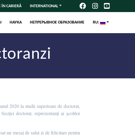
 ÎN CARIERĂ
INTERNATIONAL
Ы
НАУКА
НЕПРЕРЫВНОЕ ОБРАЗОВАНИЕ
RU:
toranzi
anul 2020 la studii superioare de doctorat,
Secției doctorat, reprezentanți ai școlilor
esat un mesaj de salut și de felicitare pentru