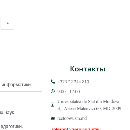
»
Контакты
+373 22 244 810
и информатики
9:00 - 17:00
Universitatea de Stat din Moldova
str. Alexei Mateevici 60, MD-2009
х наук
rector@usm.md
педагогики,
Toleranță zero corupției