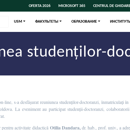
OFERTA 2026
MICROSOFT 365
CENTRUL DE GHIDARE
USM
ФАКУЛЬТЕТЫ
ОБРАЗОВАНИЕ
ИНСТИТУТ
nea studenților-doc
-line, s-a desfășurat reuniunea studenților-doctoranzi, înmatriculați în 
oldova. La eveniment au participat studenții-doctoranzi, colaboratorii 
at.
Otilia Dandara
,
 pentru activitate didactică
dr. hab., prof. univ., a adr