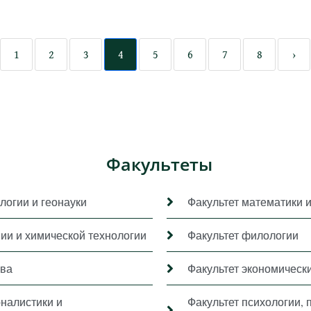
1
2
3
4
5
6
7
8
›
Факультеты
логии и геонауки
Факультет математики 
мии и химической технологии
Факультет филологии
ава
Факультет экономически
рналистики и
Факультет психологии, 