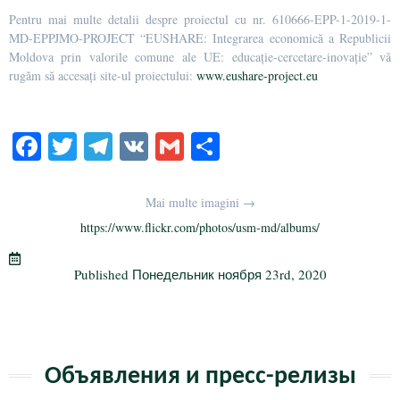
Pentru mai multe detalii despre proiectul cu nr. 610666-EPP-1-2019-1-
MD-EPPJMO-PROJECT “EUSHARE: Integrarea economică a Republicii
Moldova prin valorile comune ale UE: educație-cercetare-inovație” vă
rugăm să accesați site-ul proiectului:
www.eushare-project.eu
Fa
T
Te
V
G
О
ce
wi
le
K
m
тп
bo
tte
gr
ail
р
Mai multe imagini →
ok
r
a
а
https://www.flickr.com/photos/usm-md/albums/
m
в
Published
Понедельник ноября 23rd, 2020
и
ть
Объявления и пресс-релизы