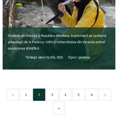
Studenți din Polonia și Republica Moldova, în premieră pe șantierul
arheologic de la Potârca: USM și Universitatea din Varșovia extind
cooperarea științifică
Четверг августа 6th, 2026
Пресс-релизы
‹
1
2
3
4
5
6
›
»