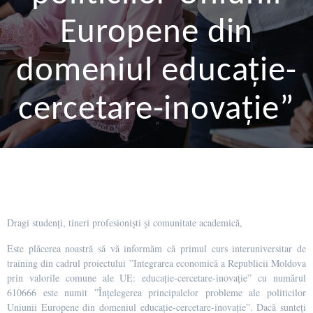
Europene din
domeniul educație-
cercetare-inovație”
Dragi studenți, tineri profesioniști și comunitate academică,
Este plăcerea noastră să vă informăm că primul curs interuniversitar de
training din cadrul proiectului ”Integrarea economică a Republicii Moldova
prin valorile comune ale UE: educație-cercetare-inovație” cu numărul
610666 este numit ”Înțelegerea principalelor probleme ale politicilor
Uniunii Europene din domeniul educație-cercetare-inovație”. Dacă sunteți