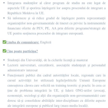
Integrarea studenților al căror program de studiu nu este legat de
aspectele UE și sporirea înțelegerii lor asupra procesului de integrare a
Republicii Moldova în UE.
Să informeze și să ridice gradul de înțelegere pentru reprezentanții
organizațiilor non-guvernamentale de tineret cu privire la instrumentele
financiare oferite de PEV, PE, AA prin diferite programe/strategii ale
UE pentru susținerea proceselor de integrare europeană.
Limba de comunicare:
Engleză
Cine poate participa?
Studenții din Universități, de la ciclurile licență și masterat
Lectorii universitari, cercetătorii, asociațiile studențești și personalul
administrativ interesat
Funcționarii publici din cadrul autorităților locale, regionale care în
cursul activității lor utilizează legile/politicile Uniunii Europene
cunoașterea cărora care solicită un training teoretic și practic în ceea ce
ține de problema integrării în UE, și liderii ONG-urilor (avocați,
economiști, sociologi și alții din organizațiile non-guvernamentale) care
doresc să-și consolideze abilitățile inter-disciplinare cu diferite aspecto
ale integrării europene și publicul larg (mass-media locală).