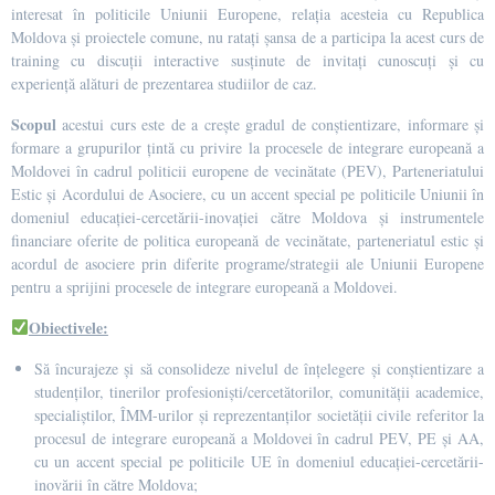
interesat în politicile Uniunii Europene, relația acesteia cu Republica
Moldova și proiectele comune, nu ratați șansa de a participa la acest curs de
training cu discuții interactive susținute de invitați cunoscuți și cu
experiență alături de prezentarea studiilor de caz.
Scopul
acestui curs este de a crește gradul de conștientizare, informare și
formare a grupurilor țintă cu privire la procesele de integrare europeană a
Moldovei în cadrul politicii europene de vecinătate (PEV), Parteneriatului
Estic și Acordului de Asociere, cu un accent special pe politicile Uniunii în
domeniul educației-cercetării-inovației către Moldova și instrumentele
financiare oferite de politica europeană de vecinătate, parteneriatul estic și
acordul de asociere prin diferite programe/strategii ale Uniunii Europene
pentru a sprijini procesele de integrare europeană a Moldovei.
Obiectivele:
Să încurajeze și să consolideze nivelul de înțelegere și conștientizare a
studenților, tinerilor profesioniști/cercetătorilor, comunității academice,
specialiștilor, ÎMM-urilor și reprezentanților societății civile referitor la
procesul de integrare europeană a Moldovei în cadrul PEV, PE și AA,
cu un accent special pe politicile UE în domeniul educației-cercetării-
inovării în către Moldova;