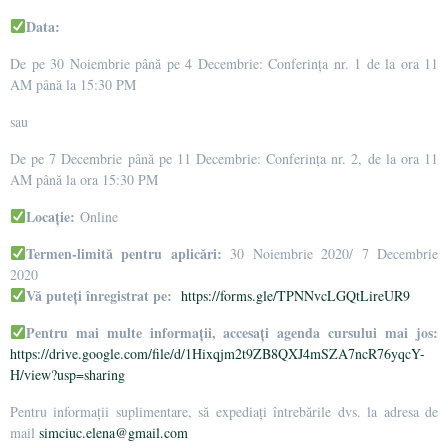
Data:
De pe 30 Noiembrie până pe 4 Decembrie: Conferința nr. 1 de la ora 11
AM până la 15:30 PM
sau
De pe 7 Decembrie până pe 11 Decembrie: Conferința nr. 2, de la ora 11
AM până la ora 15:30 PM
Locație:
Online
Termen-limită pentru aplicări:
30 Noiembrie 2020/ 7 Decembrie
2020
Vă puteți înregistrat pe:
https://forms.gle/TPNNvcLGQtLireUR9
Pentru mai multe informații, accesați agenda cursului mai jos:
https://drive.google.com/file/d/1Hixqjm2t9ZB8QXJ4mSZA7ncR76yqcY-
H/view?usp=sharing
Pentru informații suplimentare, să expediați întrebările dvs. la adresa de
mail
simciuc.elena@gmail.com