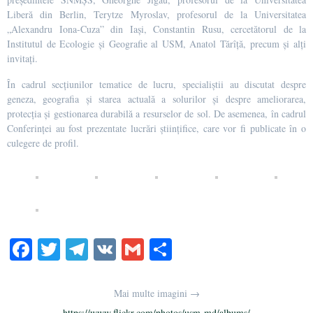
Liberă din Berlin, Terytze Myroslav, profesorul de la Universitatea
„Alexandru Iona-Cuza” din Iași, Constantin Rusu, cercetătorul de la
Institutul de Ecologie și Geografie al USM, Anatol Tărîță, precum și alți
invitați.
În cadrul secțiunilor tematice de lucru, specialiștii au discutat despre
geneza, geografia și starea actuală a solurilor și despre ameliorarea,
protecția și gestionarea durabilă a resurselor de sol. De asemenea, în cadrul
Conferinței au fost prezentate lucrări științifice, care vor fi publicate în o
culegere de profil.
Fa
T
Te
V
G
S
ce
wi
le
K
m
ha
bo
tte
gr
ail
re
Mai multe imagini →
https://www.flickr.com/photos/usm-md/albums/