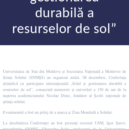
durabilă a
resurselor de sol”
Universitatea de Stat din Moldova și Societatea Națională a Moldovei de
Șiința Solului (SNMȘS) au organizat astăzi, 08 decembrie, Conferința
științifică cu participare internațională „Solul și gestionarea durabilă a
resurselor de sol”, consacrată memoriei și aniverăsii a 150 de ani de la
nașterea academicianului Nicolae Dimo, fondator al Școlii naționale de
știința solului.
Evenimentul a fost un prilej de a marca și Ziua Mondială a Solului.
La deschiderea Conferinței au fost prezenți rectorul USM, Igor Șarov,
președintele SNMȘS, Gheorghe Jigău, profesorul de la Universitatea