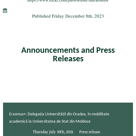
ok
r
a
m
Published
Friday December 8th, 2023
Announcements and Press
Releases
Erasmus+: Delegația Universității din Oradea, în mobilitate
academică la Universitatea de Stat din Moldova
Thursday July 30th, 2026
Press release