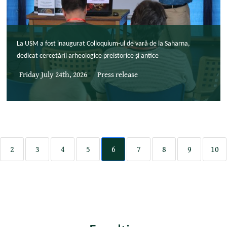
La USM a fost inaugurat Colloquium-ul de vară de la Saharna,
dedicat cercetării arheologice preistorice și antice
Friday July 24th, 2026
Press release
2
3
4
5
6
7
8
9
10