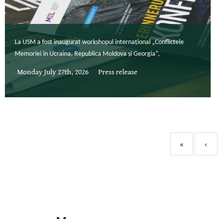
La USM a fost inaugurat workshopul internațional „Conflictele
Memoriei în Ucraina, Republica Moldova și Georgia”,
Monday July 27th, 2026
Press release
«
‹