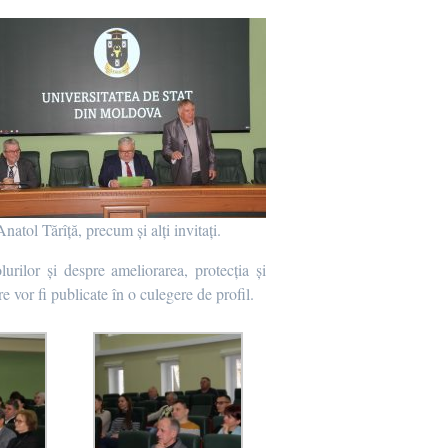
tol Tărîță, precum și alți invitați.
lurilor și despre ameliorarea, protecția și
e vor fi publicate în o culegere de profil.