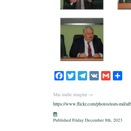
Fa
T
Te
V
G
S
ce
wi
le
K
m
ha
bo
tte
gr
ail
re
Mai multe imagini →
ok
r
a
https://www.flickr.com/photos/usm-md/al
m
Published
Friday December 8th, 2023