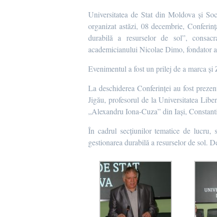
Universitatea de Stat din Moldova și So
organizat astăzi, 08 decembrie, Conferința
durabilă a resurselor de sol”, consac
academicianului Nicolae Dimo, fondator al Ș
Evenimentul a fost un prilej de a marca și
La deschiderea Conferinței au fost prez
Jigău, profesorul de la Universitatea Libe
„Alexandru Iona-Cuza” din Iași, Constantin
În cadrul secțiunilor tematice de lucru, s
gestionarea durabilă a resurselor de sol. De