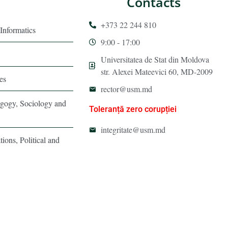
Contacts
+373 22 244 810
Informatics
9:00 - 17:00
Universitatea de Stat din Moldova
str. Alexei Mateevici 60, MD-2009
es
rector@usm.md
agogy, Sociology and
Toleranță zero corupției
integritate@usm.md
tions, Political and