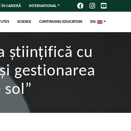
 ÎN CARIERĂ
INTERNATIONAL
TUTES
SCIENCE
CONTINUING EDUCATION
EN:
științifică cu
 și gestionarea
 sol”