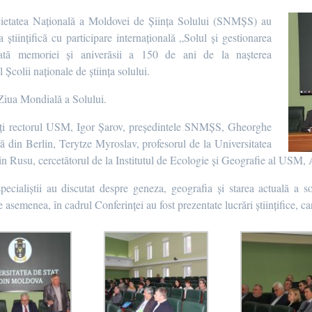
cietatea Națională a Moldovei de Șiința Solului (SNMȘS) au
 științifică cu participare internațională „Solul și gestionarea
rată memoriei și aniverăsii a 150 de ani de la nașterea
colii naționale de știința solului.
 Ziua Mondială a Solului.
enți rectorul USM, Igor Șarov, președintele SNMȘS, Gheorghe
ră din Berlin, Terytze Myroslav, profesorul de la Universitatea
 Rusu, cercetătorul de la Institutul de Ecologie și Geografie al USM, Ana
pecialiștii au discutat despre geneza, geografia și starea actuală a so
 asemenea, în cadrul Conferinței au fost prezentate lucrări științifice, car