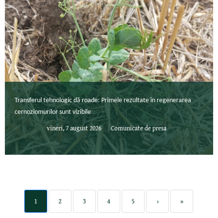
Transferul tehnologic dă roade: Primele rezultate în regenerarea
cernoziomurilor sunt vizibile
vineri, 7 august 2026
Comunicate de presa
1
2
3
4
5
›
»