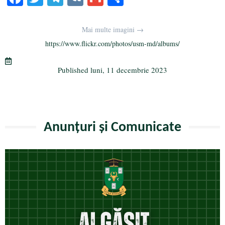
ce
wi
le
K
m
rt
bo
tte
gr
ail
aj
Mai multe imagini →
ok
r
a
ea
https://www.flickr.com/photos/usm-md/albums/
m
ză
Published
luni, 11 decembrie 2023
Anunțuri și Comunicate