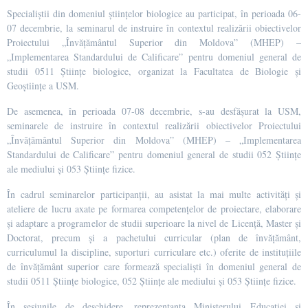
Specialiștii din domeniul științelor biologice au participat, în perioada 06-
07 decembrie, la seminarul de instruire în contextul realizării obiectivelor
Proiectului „Învățământul Superior din Moldova” (MHEP) –
„Implementarea Standardului de Calificare” pentru domeniul general de
studii 0511 Științe biologice, organizat la Facultatea de Biologie și
Geoștiințe a USM.
De asemenea, în perioada 07-08 decembrie, s-au desfășurat la USM,
seminarele de instruire în contextul realizării obiectivelor Proiectului
„Învățământul Superior din Moldova” (MHEP) – „Implementarea
Standardului de Calificare” pentru domeniul general de studii 052 Științe
ale mediului și 053 Științe fizice.
În cadrul seminarelor participanții, au asistat la mai multe activități și
ateliere de lucru axate pe formarea competențelor de proiectare, elaborare
și adaptare a programelor de studii superioare la nivel de Licență, Master și
Doctorat, precum și a pachetului curricular (plan de învățământ,
curriculumul la discipline, suporturi curriculare etc.) oferite de instituțiile
de învățământ superior care formează specialiști în domeniul general de
studii 0511 Științe biologice, 052 Științe ale mediului și 053 Științe fizice.
În sesiunile de deschidere, reprezentanta Ministerului Educației și