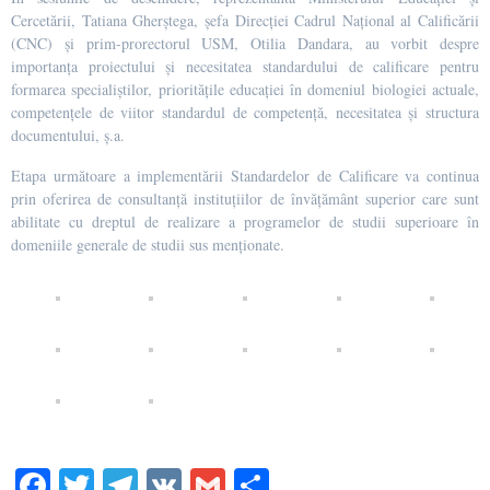
Cercetării, Tatiana Gherștega, șefa Direcției Cadrul Național al Calificării
(CNC) și prim-prorectorul USM, Otilia Dandara, au vorbit despre
importanța proiectului și necesitatea standardului de calificare pentru
formarea specialiștilor, prioritățile educației în domeniul biologiei actuale,
competențele de viitor standardul de competență, necesitatea și structura
documentului, ș.a.
Etapa următoare a implementării Standardelor de Calificare va continua
prin oferirea de consultanță instituțiilor de învățământ superior care sunt
abilitate cu dreptul de realizare a programelor de studii superioare în
domeniile generale de studii sus menționate.
Fa
T
Te
V
G
Pa