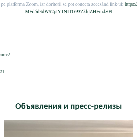
 pe platforma Zoom, iar doritorii se pot conecta accesând link-ul:
https:
MFd5d3dWS2plY1NITG93ZkhjZHFmdz
09
п
bums/
021
ь
Объявления и пресс-релизы