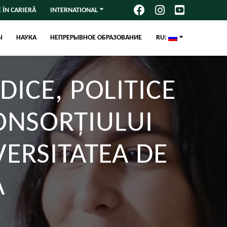
 ÎN CARIERĂ
INTERNATIONAL
Ы
НАУКА
НЕПРЕРЫВНОЕ ОБРАЗОВАНИЕ
RU:
DICE, POLITICE
ONSORȚIULUI
ERSITATEA DE
A