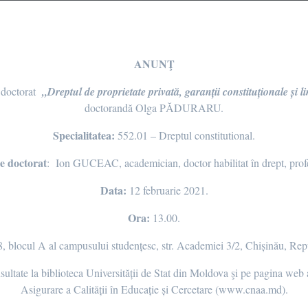
ANUNŢ
 doctorat
„Dreptul de proprietate privată, garanții constituționale și li
doctorandă Olga PĂDURARU.
Specialitatea:
552.01 – Dreptul constitutional.
e doctorat
: Ion GUCEAC, academician, doctor habilitat în drept, profe
Data:
12 februarie 2021.
Ora:
13.00.
8, blocul A al campusului studențesc, str. Academiei 3/2, Chișinău, Re
nsultate la biblioteca Universității de Stat din Moldova şi pe pagina we
Asigurare a Calității în Educație și Cercetare (www.cnaa.md).