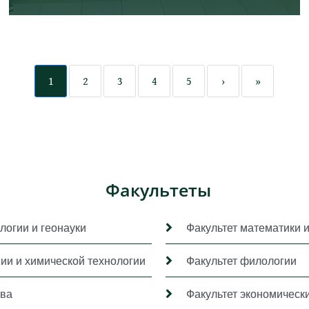
1
2
3
4
5
›
»
Факультеты
логии и геонауки
Факультет математики 
мии и химической технологии
Факультет филологии
ава
Факультет экономически