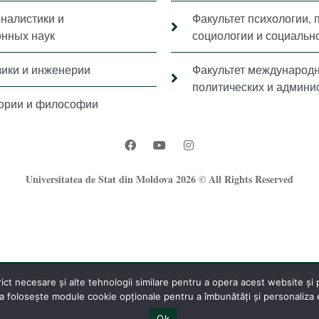
рналистики и
Факультет психологии, 
нных наук
социологии и социальн
зики и инженерии
Факультет международ
политических и админи
тории и философии
Universitatea de Stat din Moldova 2026 © All Rights Reserved
t necesare și alte tehnologii similare pentru a opera acest website și pe
®
 folosește module cookie opționale pentru a îmbunătăți și personaliza ex
Oficiul Programare Web al USM
Ok