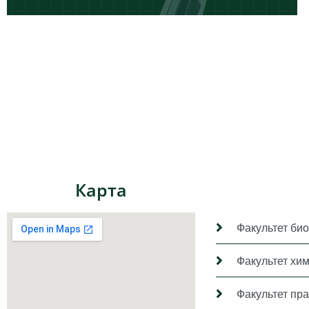
Карта
Факультет био
Факультет хи
Факультет пр