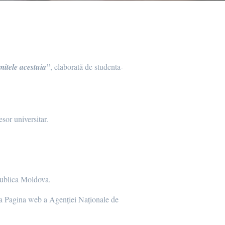
mitele acestuia”
, elaborată de studenta-
sor universitar.
publica Moldova.
b a Pagina web a Agenției Naționale de