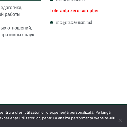
педагогики,
Toleranță zero corupției
ой работы
integritate@usm.md
ных отношений,
стративных наук
ntru a oferi utilizatorilor o experiență personalizată. Pe lângă
periența utilizatorilor, pentru a analiza performanța website-ului.