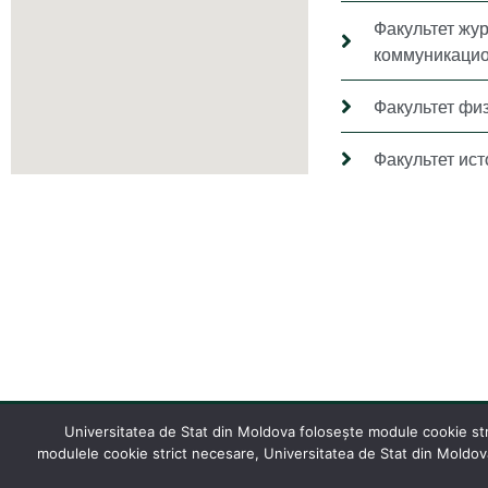
Факультет жу
коммуникацио
Факультет фи
Факультет ис
Universitatea de Stat din Moldova folosește module cookie stric
modulele cookie strict necesare, Universitatea de Stat din Moldova