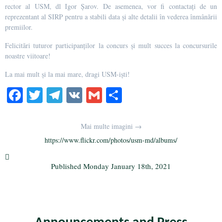
rector al USM, dl Igor Șarov. De asemenea, vor fi contactați de un
reprezentant al SIRP pentru a stabili data și alte detalii în vederea înmânării
premiilor.
Felicitări tuturor participanților la concurs și mult succes la concursurile
noastre viitoare!
La mai mult și la mai mare, dragi USM-iști!
Fa
T
Te
V
G
S
ce
wi
le
K
m
ha
bo
tte
gr
ail
re
Mai multe imagini →
ok
r
a
https://www.flickr.com/photos/usm-md/albums/
m
Published
Monday January 18th, 2021