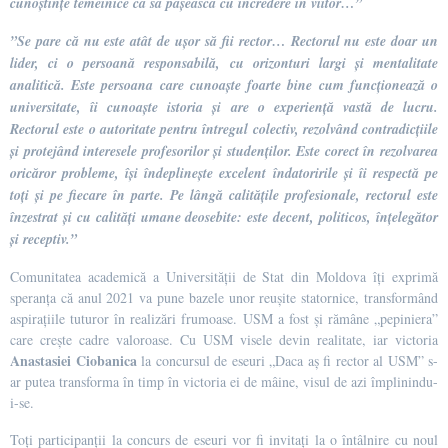
cunoștințe temeinice ca să pășească cu încredere în viitor…”
”Se pare că nu este atât de ușor să fii rector… Rectorul nu este doar un
lider, ci o persoană responsabilă, cu orizonturi largi și mentalitate
analitică. Este persoana care cunoaște foarte bine cum funcționează o
universitate, îi cunoaște istoria și are o experiență vastă de lucru.
Rectorul este o autoritate pentru întregul colectiv, rezolvând contradicțiile
și protejând interesele profesorilor și studenților. Este corect în rezolvarea
oricăror probleme, își îndeplinește excelent îndatoririle și îi respectă pe
toți și pe fiecare în parte. Pe lângă calitățile profesionale, rectorul este
înzestrat și cu calități umane deosebite: este decent, politicos, înțelegător
și receptiv.”
Comunitatea academică a Universității de Stat din Moldova îți exprimă
speranța că anul 2021 va pune bazele unor reușite statornice, transformând
aspirațiile tuturor în realizări frumoase. USM a fost și rămâne „pepiniera”
care crește cadre valoroase. Cu USM visele devin realitate, iar victoria
Anastasiei Ciobanica
la concursul de eseuri „Daca aș fi rector al USM” s-
ar putea transforma în timp în victoria ei de mâine, visul de azi împlinindu-
i-se.
Toți participanții la concurs de eseuri vor fi invitați la o întâlnire cu noul