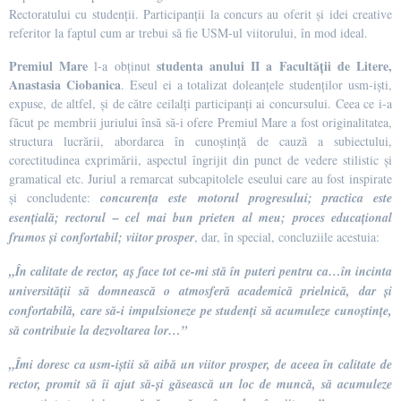
Rectoratului cu studenții. Participanții la concurs au oferit și idei creative
referitor la faptul cum ar trebui să fie USM-ul viitorului, în mod ideal.
Premiul Mare
studenta anului II a Facultății de Litere,
l-a obținut
Anastasia Ciobanica
. Eseul ei a totalizat doleanțele studenților usm-iști,
expuse, de altfel, și de către ceilalți participanți ai concursului. Ceea ce i-a
făcut pe membrii juriului însă să-i ofere Premiul Mare a fost originalitatea,
structura lucrării, abordarea în cunoștință de cauză a subiectului,
corectitudinea exprimării, aspectul îngrijit din punct de vedere stilistic și
gramatical etc. Juriul a remarcat subcapitolele eseului care au fost inspirate
și concludente:
concurența este motorul progresului; practica este
esențială; rectorul – cel mai bun prieten al meu; proces educațional
frumos și confortabil; viitor prosper
, dar, în special, concluziile acestuia:
„În calitate de rector, aș face tot ce-mi stă în puteri pentru ca…în incinta
universității să domnească o atmosferă academică prielnică, dar și
confortabilă, care să-i impulsioneze pe studenți să acumuleze cunoștințe,
să contribuie la dezvoltarea lor…”
„Îmi doresc ca usm-iștii să aibă un viitor prosper, de aceea în calitate de
rector, promit să îi ajut să-și găsească un loc de muncă, să acumuleze