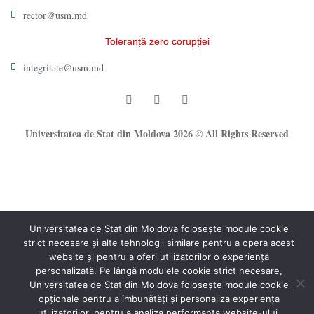
rector@usm.md
Toleranță zero corupției
integritate@usm.md
Universitatea de Stat din Moldova 2026 © All Rights Reserved
Universitatea de Stat din Moldova folosește module cookie
strict necesare și alte tehnologii similare pentru a opera acest
®
website și pentru a oferi utilizatorilor o experiență
Oficiul Programare Web al USM
personalizată. Pe lângă modulele cookie strict necesare,
Universitatea de Stat din Moldova folosește module cookie
opționale pentru a îmbunătăți și personaliza experiența
utilizatorilor, pentru a analiza performanța website-ului.