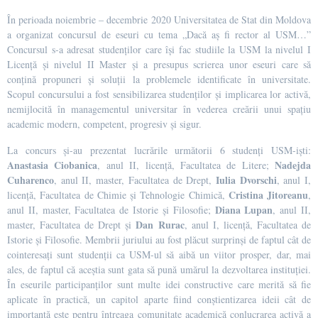
În perioada noiembrie – decembrie 2020 Universitatea de Stat din Moldova
a organizat concursul de eseuri cu tema „Dacă aș fi rector al USM…”
Concursul s-a adresat studenților care își fac studiile la USM la nivelul I
Licență și nivelul II Master și a presupus scrierea unor eseuri care să
conțină propuneri și soluții la problemele identificate în universitate.
Scopul concursului a fost sensibilizarea studenților și implicarea lor activă,
nemijlocită în managementul universitar în vederea creării unui spațiu
academic modern, competent, progresiv și sigur.
La concurs și-au prezentat lucrările următorii 6 studenți USM-iști:
Anastasia Ciobanica
Nadejda
, anul II, licență, Facultatea de Litere;
Cuharenco
Iulia Dvorschi
, anul II, master, Facultatea de Drept,
, anul I,
Cristina Jitoreanu
licență, Facultatea de Chimie și Tehnologie Chimică,
,
Diana Lupan
anul II, master, Facultatea de Istorie și Filosofie;
, anul II,
Dan Rurac
master, Facultatea de Drept și
, anul I, licență, Facultatea de
Istorie și Filosofie. Membrii juriului au fost plăcut surprinși de faptul cât de
cointeresați sunt studenții ca USM-ul să aibă un viitor prosper, dar, mai
ales, de faptul că aceștia sunt gata să pună umărul la dezvoltarea instituției.
În eseurile participanților sunt multe idei constructive care merită să fie
aplicate în practică, un capitol aparte fiind conștientizarea ideii cât de
importantă este pentru întreaga comunitate academică conlucrarea activă a