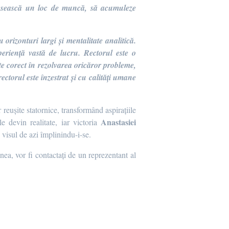
i găsească un loc de muncă, să acumuleze
orizonturi largi și mentalitate analitică.
periență vastă de lucru. Rectorul este o
Este corect în rezolvarea oricăror probleme,
 rectorul este înzestrat și cu calități umane
eușite statornice, transformând aspirațiile
Anastasiei
 devin realitate, iar victoria
 visul de azi împlinindu-i-se.
nea, vor fi contactați de un reprezentant al