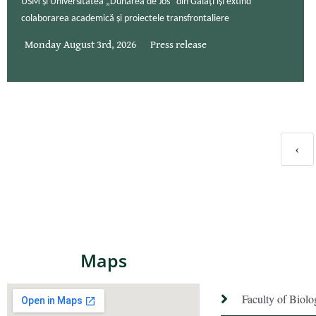
USM și Universitatea „Dunărea de Jos” din Galați își extind
colaborarea academică și proiectele transfrontaliere
Monday August 3rd, 2026
Press release
‹
Maps
Faculty of Biol