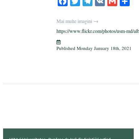
Fa
T
Te
V
G
S
ce
wi
le
K
m
ha
bo
tte
gr
ail
re
Mai multe imagini →
ok
r
a
https://www.flickr.com/photos/usm-md/al
m
Published
Monday January 18th, 2021