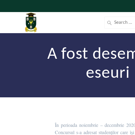
A fost desem
eseuri
În perioada noiembrie – decembrie 2020
Concursul s-a adresat studenților care își