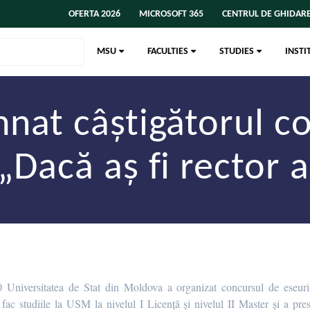
OFERTA 2026
MICROSOFT 365
CENTRUL DE GHIDARE
MSU
FACULTIES
STUDIES
INSTI
nat câștigătorul c
 „Dacă aș fi rector 
 Universitatea de Stat din Moldova a organizat concursul de eseu
 fac studiile la USM la nivelul I Licență și nivelul II Master și a pr