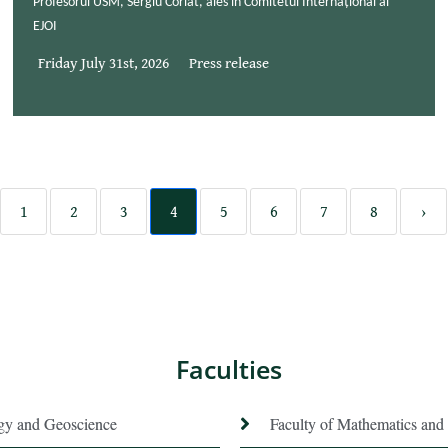
Profesorul USM, Sergiu Corlat, ales în Comitetul Internațional al
EJOI
Friday July 31st, 2026
Press release
1
2
3
4
5
6
7
8
›
Faculties
ogy and Geoscience
Faculty of Mathematics and 