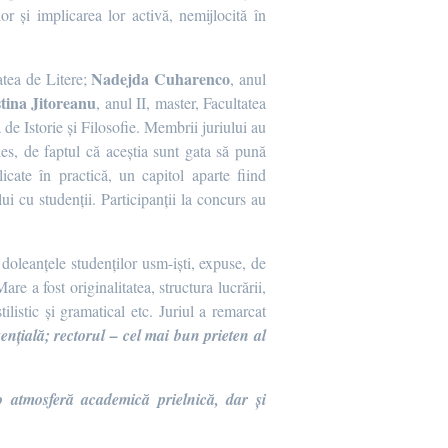
or și implicarea lor activă, nemijlocită în
Nadejda Cuharenco
tatea de Litere;
, anul
tina Jitoreanu
, anul II, master, Facultatea
a de Istorie și Filosofie. Membrii juriului au
les, de faptul că aceștia sunt gata să pună
licate în practică, un capitol aparte fiind
i cu studenții. Participanții la concurs au
t doleanțele studenților usm-iști, expuse, de
are a fost originalitatea, structura lucrării,
ilistic și gramatical etc. Juriul a remarcat
ențială; rectorul – cel mai bun prieten al
o atmosferă academică prielnică, dar și