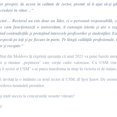
tor prosper, de aceea în calitate de rector, promit să îi ajut să-ș
ncredere în viitor…”
ector… Rectorul nu este doar un lider, ci o persoană responsabilă, cu 
 cum funcționează o universitate, îi cunoaște istoria și are o ex
ând contradicțiile și protejând interesele profesorilor și studenților. 
 respectă pe toți și pe fiecare în parte. Pe lângă calitățile profesionale,
or și receptiv.”
tat din Moldova îți exprimă speranța că anul 2021 va pune bazele unor r
st și rămâne „pepiniera” care crește cadre valoroase. Cu USM visele
 fi rector al USM” s-ar putea transforma în timp în victoria ei de mâine,
 fi invitați la o întâlnire cu noul rector al USM, dl Igor Șarov. De aseme
 vederea înmânării premiilor.
 și mult succes la concursurile noastre viitoare!
i!