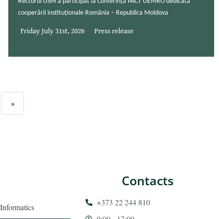
Rectorul USM a participat la Conferința PACT UEMRO dedicată
cooperării instituționale România – Republica Moldova
Friday July 31st, 2026
Press release
»
Contacts
+373 22 244 810
Informatics
9:00 - 17:00