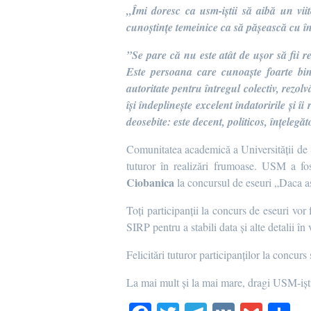
„Îmi doresc ca usm-iștii să aibă un vii
cunoștințe temeinice ca să pășească cu î
”Se pare că nu este atât de ușor să fii r
Este persoana care cunoaște foarte bine
autoritate pentru întregul colectiv, rezolv
își îndeplinește excelent îndatoririle și îi
deosebite: este decent, politicos, înțelegăt
Comunitatea academică a Universității de S
tuturor în realizări frumoase. USM a fo
Ciobanica
la concursul de eseuri „Daca aș
Toți participanții la concurs de eseuri vor
SIRP pentru a stabili data și alte detalii în
Felicitări tuturor participanților la concurs
La mai mult și la mai mare, dragi USM-ișt