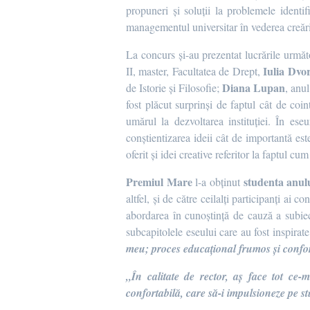
propuneri și soluții la problemele identif
managementul universitar în vederea creări
La concurs și-au prezentat lucrările următ
Iulia Dvo
II, master, Facultatea de Drept,
Diana Lupan
de Istorie și Filosofie;
, anul
fost plăcut surprinși de faptul cât de coi
umărul la dezvoltarea instituției. În eseu
conștientizarea ideii cât de importantă es
oferit și idei creative referitor la faptul c
Premiul Mare
studenta anulu
l-a obținut
altfel, și de către ceilalți participanți ai 
abordarea în cunoștință de cauză a subiectu
subcapitolele eseului care au fost inspirat
meu; proces educațional frumos și confort
„În calitate de rector, aș face tot ce
confortabilă, care să-i impulsioneze pe s