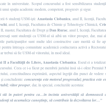
icate în universitate. Scopul concursului a fost sensibilizarea studențil
i unui spațiu academic modern, competent, progresiv și sigur.
Anastasia Ciobanica
orii 6 studenți USM-iști:
, anul II, licență, Facul
rschi
Cris
, anul I, licență, Facultatea de Chimie și Tehnologie Chimică,
Dan Rurac
 II, master, Facultatea de Drept și
, anul I, licență, Facultate
nteresați sunt studenții ca USM-ul să aibă un viitor prosper, dar, mai a
rile participanților sunt multe idei constructive care merită să fie ap
te pentru întreaga comunitate academică conlucrarea activă a Rectoratulu
um ar trebui să fie USM-ul viitorului, în mod ideal.
i II a Facultății de Litere, Anastasia Ciobanica
. Eseul ei a totaliza
concursului. Ceea ce i-a făcut pe membrii juriului însă să-i ofere Premiul M
lui, corectitudinea exprimării, aspectul îngrijit din punct de vedere st
e și concludente:
concurența este motorul progresului; practica este es
abil; viitor prosper
, dar, în special, concluziile acestuia:
-mi stă în puteri pentru ca…în incinta universității să domnească 
tudenți să acumuleze cunoștințe, să contribuie la dezvoltarea lor…”