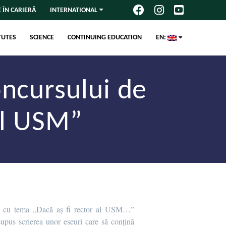
 ÎN CARIERĂ
INTERNATIONAL
TUTES
SCIENCE
CONTINUING EDUCATION
EN:
oncursului de
al USM”
ri cu tema „Dacă aș fi rector al USM…”
esupus scrierea unor eseuri care să conțină