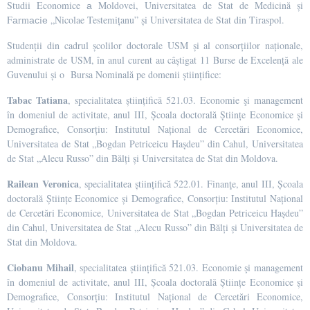
Studii Economice а Moldovei, Universitatea de Stat de Medicină și
Fаrmасiе „Nicolae Testemițanu” și Universitatea de Stat din Tiraspol.
Studenții din cadrul școlilor doctorale USM și al consorțiilor naționale,
administrate de USM, în anul curent au câștigat 11 Burse de Excelență ale
Guvenului și o Bursa Nominală pe domenii științifice:
Tabac Tatiana
, specialitatea științifică 521.03. Economie şi management
în domeniul de activitate, anul III, Școala doctorală Științe Economice și
Demografice, Consorțiu: Institutul Național de Cercetări Economice,
Universitatea de Stat „Bogdan Petriceicu Hașdeu” din Cahul, Universitatea
de Stat „Alecu Russo” din Bălți și Universitatea de Stat din Moldova.
Railean Veronica
, specialitatea științifică 522.01. Finanţe, anul III, Școala
doctorală Științe Economice și Demografice, Consorțiu: Institutul Național
de Cercetări Economice, Universitatea de Stat „Bogdan Petriceicu Hașdeu”
din Cahul, Universitatea de Stat „Alecu Russo” din Bălți și Universitatea de
Stat din Moldova.
Ciobanu Mihail
, specialitatea științifică 521.03. Economie şi management
în domeniul de activitate, anul III, Școala doctorală Științe Economice și
Demografice, Consorțiu: Institutul Național de Cercetări Economice,