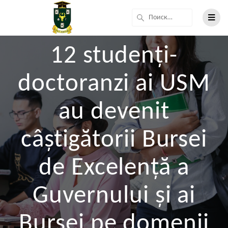
12 studenți-
doctoranzi ai USM
au devenit
câștigătorii Bursei
de Excelență a
Guvernului și ai
Bursei pe domenii