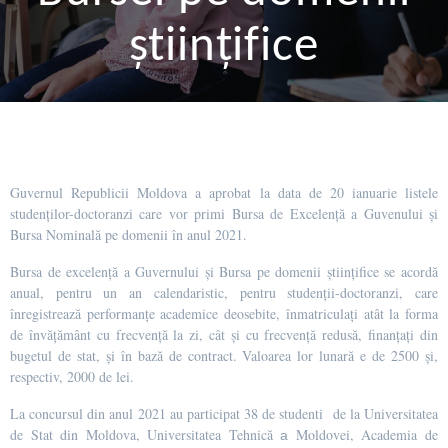
științifice
Guvernul Republicii Moldova a aprobat la data de 20 ianuarie listele
studenților-doctoranzi care vor primi Bursa de Excelență a Guvenului și
Bursa Nominală pe domenii în anul 2021.
Bursa de excelență a Guvernului și Bursa pe domenii științifice se acordă
anual, pentru un an calendaristic, pentru studenții-doctoranzi, care
înregistrează performanțe academice deosebite, înmatriculați atât la forma
de învățământ cu frecvență la zi, cât și cu frecvență redusă, finanțați din
bugetul de stat, și în bază de contract. Valoarea lor lunară e de 2500 și,
respectiv, 2000 de lei.
La concursul din anul 2021 au participat 38 de studenti de la Universitatea
de Stat din Moldova, Universitatea Tehnică а Moldovei, Academia de