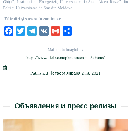
Ghițu”, Institutul de Energetică, Universitatea de Stat „Alecu Russo” din
Bălți și Universitatea de Stat din Moldova.
Felicitări și succese în continuare!
Fa
T
Te
V
G
О
ce
wi
le
K
m
тп
bo
tte
gr
ail
р
Mai multe imagini →
ok
r
a
а
https://www.flickr.com/photos/usm-md/albums/
m
в
Published
Четверг января 21st, 2021
и
ть
Объявления и пресс-релизы