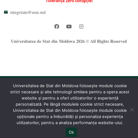
Toleranță zero corupției
integritate@usm.md
Universitatea de Stat din Moldova 2026 © All Rights Reserved
Universitatea de Stat din Moldova folosește module cookie
strict necesare și alte tehnologii similare pentru a opera acest
®
website și pentru a oferi utilizatorilor o experiență
Oficiul Programare Web al USM
personalizată. Pe lângă modulele cookie strict necesare,
Universitatea de Stat din Moldova folosește module cookie
opționale pentru a îmbunătăți și personaliza experiența
utilizatorilor, pentru a analiza performanța website-ului.
Ok