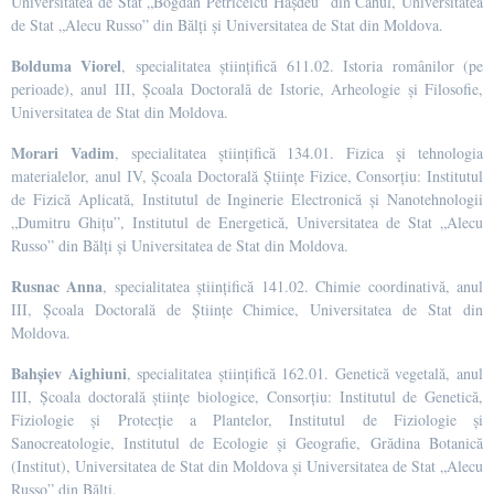
Universitatea de Stat „Bogdan Petriceicu Hașdeu” din Cahul, Universitatea
de Stat „Alecu Russo” din Bălți și Universitatea de Stat din Moldova.
Bolduma Viorel
, specialitatea științifică 611.02. Istoria românilor (pe
perioade), anul III, Școala Doctorală de Istorie, Arheologie și Filosofie,
Universitatea de Stat din Moldova.
Morari Vadim
, specialitatea științifică 134.01. Fizica şi tehnologia
materialelor, anul IV, Școala Doctorală Științe Fizice, Consorțiu: Institutul
de Fizică Aplicată, Institutul de Inginerie Electronică și Nanotehnologii
„Dumitru Ghițu”, Institutul de Energetică, Universitatea de Stat „Alecu
Russo” din Bălți și Universitatea de Stat din Moldova.
Rusnac Anna
, specialitatea științifică 141.02. Chimie coordinativă, anul
III, Școala Doctorală de Științe Chimice, Universitatea de Stat din
Moldova.
Bahșiev Aighiuni
, specialitatea științifică 162.01. Genetică vegetală, anul
III, Școala doctorală științe biologice, Consorțiu: Institutul de Genetică,
Fiziologie și Protecție a Plantelor, Institutul de Fiziologie și
Sanocreatologie, Institutul de Ecologie și Geografie, Grădina Botanică
(Institut), Universitatea de Stat din Moldova și Universitatea de Stat „Alecu
Russo” din Bălți.