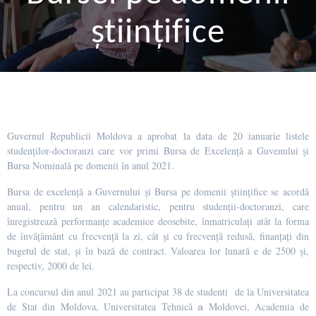
științifice
Guvernul Republicii Moldova a aprobat la data de 20 ianuarie listele
studenților-doctoranzi care vor primi Bursa de Excelență a Guvenului și
Bursa Nominală pe domenii în anul 2021.
Bursa de excelență a Guvernului și Bursa pe domenii științifice se acordă
anual, pentru un an calendaristic, pentru studenții-doctoranzi, care
înregistrează performanțe academice deosebite, înmatriculați atât la forma
de învățământ cu frecvență la zi, cât și cu frecvență redusă, finanțați din
bugetul de stat, și în bază de contract. Valoarea lor lunară e de 2500 și,
respectiv, 2000 de lei.
La concursul din anul 2021 au participat 38 de studenti de la Universitatea
de Stat din Moldova, Universitatea Tehnică а Moldovei, Academia de