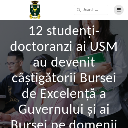
12 studenți-
doctoranzi ai USM
au devenit
câștigătorii Bursei
de Excelență a
Guvernului și ai
Bursei pe domenii