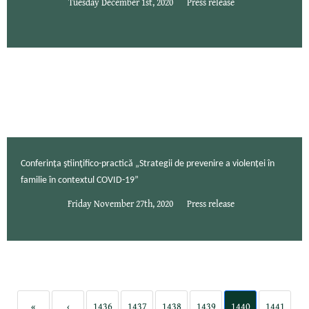
Tuesday December 1st, 2020
Press release
Conferința ştiinţifico-practică „Strategii de prevenire a violenței în
familie în contextul COVID-19”
Friday November 27th, 2020
Press release
«
‹
1436
1437
1438
1439
1440
1441