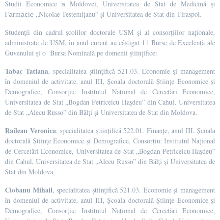
Studii Economice а Moldovei, Universitatea de Stat de Medicină și
Fаrmасiе „Nicolae Testemițanu” și Universitatea de Stat din Tiraspol.
Studenții din cadrul școlilor doctorale USM și al consorțiilor naționale,
administrate de USM, în anul curent au câștigat 11 Burse de Excelență ale
Guvenului și o Bursa Nominală pe domenii științifice:
Tabac Tatiana
, specialitatea științifică 521.03. Economie şi management
în domeniul de activitate, anul III, Școala doctorală Științe Economice și
Demografice, Consorțiu: Institutul Național de Cercetări Economice,
Universitatea de Stat „Bogdan Petriceicu Hașdeu” din Cahul, Universitatea
de Stat „Alecu Russo” din Bălți și Universitatea de Stat din Moldova.
Railean Veronica
, specialitatea științifică 522.01. Finanţe, anul III, Școala
doctorală Științe Economice și Demografice, Consorțiu: Institutul Național
de Cercetări Economice, Universitatea de Stat „Bogdan Petriceicu Hașdeu”
din Cahul, Universitatea de Stat „Alecu Russo” din Bălți și Universitatea de
Stat din Moldova.
Ciobanu Mihail
, specialitatea științifică 521.03. Economie şi management
în domeniul de activitate, anul III, Școala doctorală Științe Economice și
Demografice, Consorțiu: Institutul Național de Cercetări Economice,