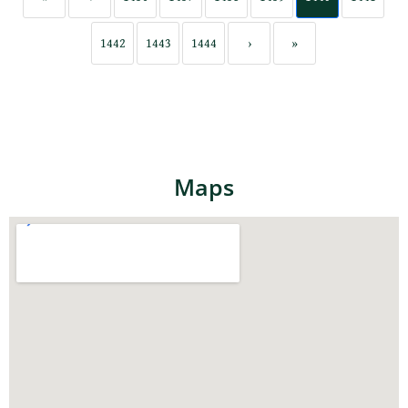
1442
1443
1444
›
»
Maps