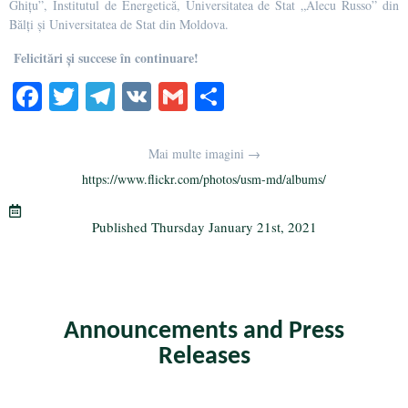
Ghițu”, Institutul de Energetică, Universitatea de Stat „Alecu Russo” din
Bălți și Universitatea de Stat din Moldova.
Felicitări și succese în continuare!
Fa
T
Te
V
G
S
ce
wi
le
K
m
ha
bo
tte
gr
ail
re
Mai multe imagini →
ok
r
a
https://www.flickr.com/photos/usm-md/albums/
m
Published
Thursday January 21st, 2021
Announcements and Press
Releases