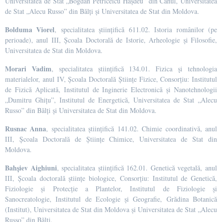
Universitatea de Stat „Bogdan Petriceicu Hașdeu” din Cahul, Universitatea
de Stat „Alecu Russo” din Bălți și Universitatea de Stat din Moldova.
Bolduma Viorel
, specialitatea științifică 611.02. Istoria românilor (pe
perioade), anul III, Școala Doctorală de Istorie, Arheologie și Filosofie,
Universitatea de Stat din Moldova.
Morari Vadim
, specialitatea științifică 134.01. Fizica şi tehnologia
materialelor, anul IV, Școala Doctorală Științe Fizice, Consorțiu: Institutul
de Fizică Aplicată, Institutul de Inginerie Electronică și Nanotehnologii
„Dumitru Ghițu”, Institutul de Energetică, Universitatea de Stat „Alecu
Russo” din Bălți și Universitatea de Stat din Moldova.
Rusnac Anna
, specialitatea științifică 141.02. Chimie coordinativă, anul
III, Școala Doctorală de Științe Chimice, Universitatea de Stat din
Moldova.
Bahșiev Aighiuni
, specialitatea științifică 162.01. Genetică vegetală, anul
III, Școala doctorală științe biologice, Consorțiu: Institutul de Genetică,
Fiziologie și Protecție a Plantelor, Institutul de Fiziologie și
Sanocreatologie, Institutul de Ecologie și Geografie, Grădina Botanică
(Institut), Universitatea de Stat din Moldova și Universitatea de Stat „Alecu
Russo” din Bălți.