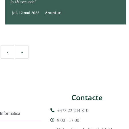
în 180 secunde”
joi, 12 mai 2022
Anunturi
›
»
Contacte
+373 22 244 810
 Informatică
9:00 - 17:00