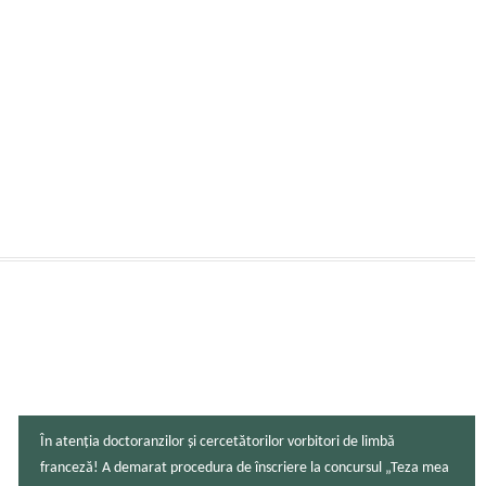
În atenția doctoranzilor și cercetătorilor vorbitori de limbă
franceză! A demarat procedura de înscriere la concursul „Teza mea