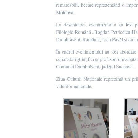
remarcabili, fiecare reprezentând o import
Moldova.
La deschiderea evenimentului au fost pr
Filologie Română „Bogdan Petriceicu-Hasd
Dumbrăveni, România, Ioan Pavăl și cu un m
În cadrul evenimentului au fost abordate as
cercetători științifici și profesori universi
Comunei Dumbrăveni, județul Suceava.
Ziua Culturii Naționale reprezintă un pri
valorilor naționale.