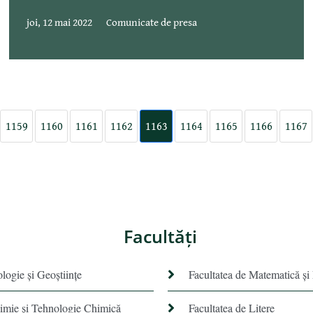
joi, 12 mai 2022
Comunicate de presa
1159
1160
1161
1162
1163
1164
1165
1166
1167
Facultăţi
ologie și Geoștiințe
Facultatea de Matematică şi
himie şi Tehnologie Chimică
Facultatea de Litere