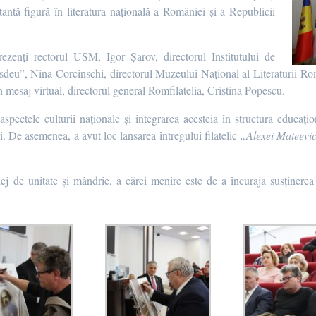
antă figură în literatura națională a României și a Republicii
ezenți rectorul USM, Igor Șarov, directorul Institutului de
eu”, Nina Corcinschi, directorul Muzeului Național al Literaturii Ro
esaj virtual, directorul general Romfilatelia, Cristina Popescu.
pectele culturii naționale și integrarea acesteia în structura educaționa
tari. De asemenea, a avut loc lansarea întregului filatelic
„Alexei Mateevic
lej de unitate și mândrie, a cărei menire este de a încuraja susținerea