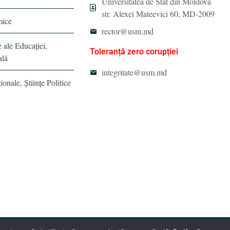
Universitatea de Stat din Moldova
str. Alexei Mateevici 60, MD-2009
mice
rector@usm.md
e ale Educaţiei,
Toleranță zero corupției
ală
integritate@usm.md
ionale, Ştiinţe Politice