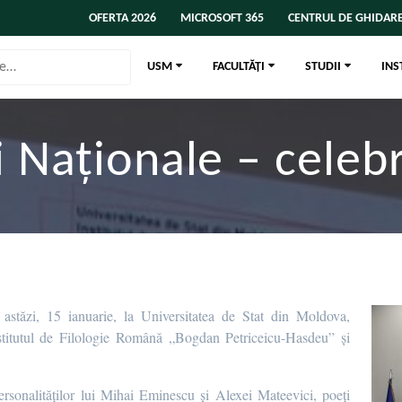
OFERTA 2026
MICROSOFT 365
CENTRUL DE GHIDARE
USM
FACULTĂȚI
STUDII
INS
ii Naționale – celeb
 astăzi, 15 ianuarie, la Universitatea de Stat din Moldova,
nstitutul de Filologie Română „Bogdan Petriceicu-Hasdeu” și
ersonalităților lui Mihai Eminescu și Alexei Mateevici, poeți