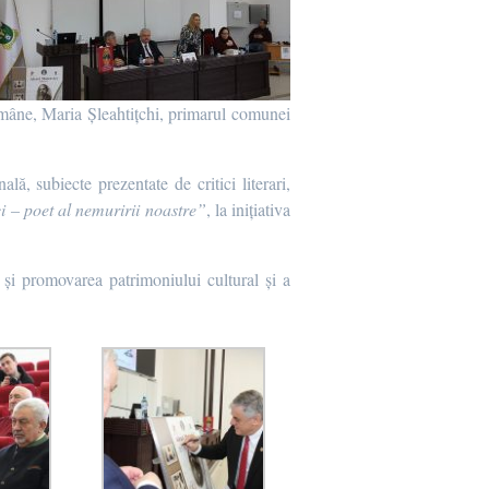
mâne, Maria Șleahtițchi, primarul comunei
lă, subiecte prezentate de critici literari,
i – poet al nemuririi noastre”
, la inițiativa
 și promovarea patrimoniului cultural și a