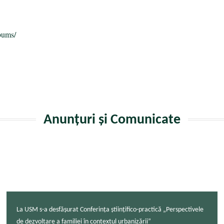
bums/
Anunțuri și Comunicate
La USM s-a desfășurat Conferința științifico-practică „Perspectivele
de dezvoltare a familiei în contextul urbanizării”