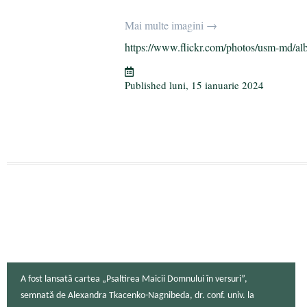
ce
wi
le
K
m
rt
bo
tte
gr
ail
aj
Mai multe imagini →
ok
r
a
ea
https://www.flickr.com/photos/usm-md/al
m
ză
Published
luni, 15 ianuarie 2024
A fost lansată cartea „Psaltirea Maicii Domnului în versuri”,
semnată de Alexandra Tkacenko-Nagnibeda, dr. conf. univ. la