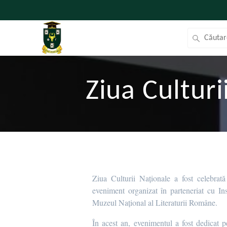
Ziua Cultur
Ziua Culturii Naționale a fost celebrată
eveniment organizat în parteneriat cu I
Muzeul Național al Literaturii Române.
În acest an, evenimentul a fost dedicat p