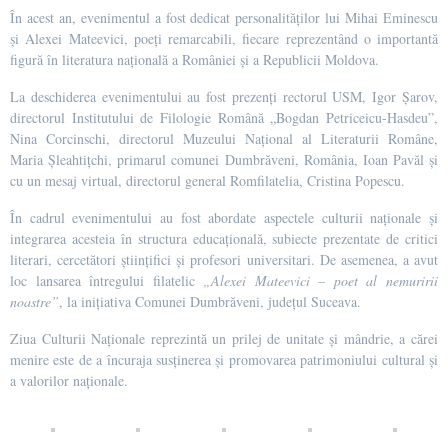
În acest an, evenimentul a fost dedicat personalităților lui Mihai Eminescu
și Alexei Mateevici, poeți remarcabili, fiecare reprezentând o importantă
figură în literatura națională a României și a Republicii Moldova.
La deschiderea evenimentului au fost prezenți rectorul USM, Igor Șarov,
directorul Institutului de Filologie Română „Bogdan Petriceicu-Hasdeu”,
Nina Corcinschi, directorul Muzeului Național al Literaturii Române,
Maria Șleahtițchi, primarul comunei Dumbrăveni, România, Ioan Pavăl și
cu un mesaj virtual, directorul general Romfilatelia, Cristina Popescu.
În cadrul evenimentului au fost abordate aspectele culturii naționale și
integrarea acesteia în structura educațională, subiecte prezentate de critici
literari, cercetători științifici și profesori universitari. De asemenea, a avut
loc lansarea întregului filatelic
„Alexei Mateevici – poet al nemuririi
noastre”
, la inițiativa Comunei Dumbrăveni, județul Suceava.
Ziua Culturii Naționale reprezintă un prilej de unitate și mândrie, a cărei
menire este de a încuraja susținerea și promovarea patrimoniului cultural și
a valorilor naționale.