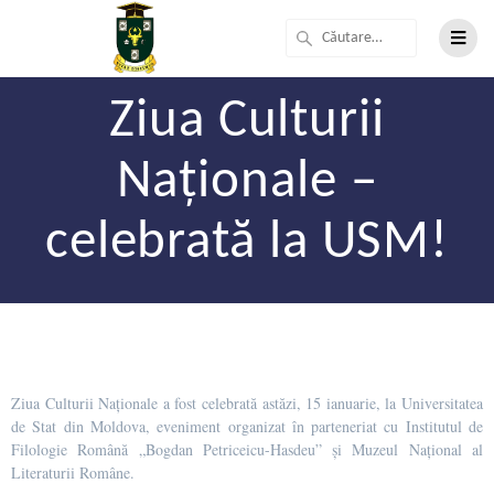
Ziua Culturii
Naționale –
celebrată la USM!
Ziua Culturii Naționale a fost celebrată astăzi, 15 ianuarie, la Universitatea
de Stat din Moldova, eveniment organizat în parteneriat cu Institutul de
Filologie Română „Bogdan Petriceicu-Hasdeu” și Muzeul Național al
Literaturii Române.