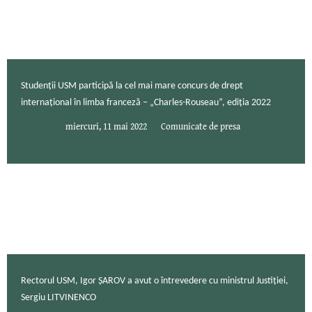
Studenții USM participă la cel mai mare concurs de drept
internațional în limba franceză – „Charles-Rouseau”, ediția 2022
miercuri, 11 mai 2022
Comunicate de presa
Rectorul USM, Igor ȘAROV a avut o întrevedere cu ministrul Justiției,
Sergiu LITVINENCO