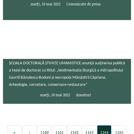
marți, 10 mai 2022
Comunicate de presa
ŞCOALA DOCTORALĂ ȘTIINȚE UMANISTICE anunţă susţinerea publică
a tezei de doctorat cu titlul: „Vestimentația liturgică a mitropolitului
Gavriil Bănulescu-Bodoni și necropola Mănăstirii Căpriana.
Arheologie, cercetare, conservare-restaurare”
marți, 10 mai 2022
Anunturi
«
‹
1160
1161
1162
1163
1164
1165