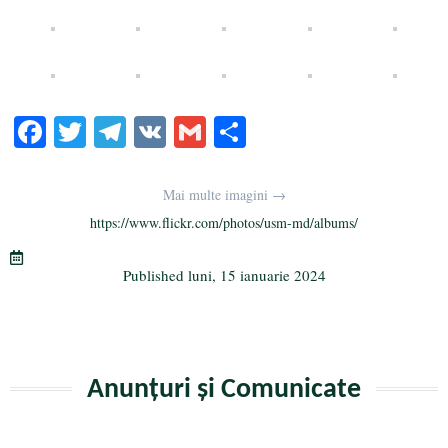
Fa
T
Te
V
G
Pa
ce
wi
le
K
m
rt
bo
tte
gr
ail
aj
Mai multe imagini →
ok
r
a
ea
https://www.flickr.com/photos/usm-md/albums/
m
ză
Published
luni, 15 ianuarie 2024
Anunțuri și Comunicate