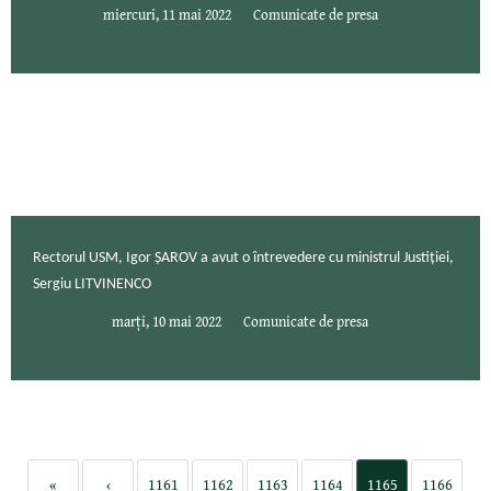
miercuri, 11 mai 2022
Comunicate de presa
Rectorul USM, Igor ȘAROV a avut o întrevedere cu ministrul Justiției,
Sergiu LITVINENCO
marți, 10 mai 2022
Comunicate de presa
«
‹
1161
1162
1163
1164
1165
1166