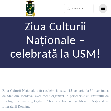
Ziua Culturii
Naționale –
celebrată la USM!
Ziua Culturii Naționale a fost celebrată astăzi, 15 ianuarie, la Universitatea
de Stat din Moldova, eveniment organizat în parteneriat cu Institutul de
Filologie Română „Bogdan Petriceicu-Hasdeu” și Muzeul Național al
Literaturii Române.