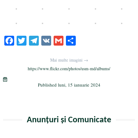
Fa
T
Te
V
G
Pa
ce
wi
le
K
m
rt
bo
tte
gr
ail
aj
Mai multe imagini →
ok
r
a
ea
https://www.flickr.com/photos/usm-md/albums/
m
ză
Published
luni, 15 ianuarie 2024
Anunțuri și Comunicate