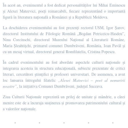
În acest an, evenimentul a fost dedicat personalităților lui Mihai Eminescu
și Alexei Mateevici, poeți remarcabili, fiecare reprezentând o importantă
figură în literatura națională a României și a Republicii Moldova.
La deschiderea evenimentului au fost prezenți rectorul USM, Igor Șarov,
directorul Institutului de Filologie Română „Bogdan Petriceicu-Hasdeu”,
Nina Corcinschi, directorul Muzeului Național al Literaturii Române,
Maria Șleahtițchi, primarul comunei Dumbrăveni, România, Ioan Pavăl și
cu un mesaj virtual, directorul general Romfilatelia, Cristina Popescu.
În cadrul evenimentului au fost abordate aspectele culturii naționale și
integrarea acesteia în structura educațională, subiecte prezentate de critici
literari, cercetători științifici și profesori universitari. De asemenea, a avut
loc lansarea întregului filatelic
„Alexei Mateevici – poet al nemuririi
noastre”
, la inițiativa Comunei Dumbrăveni, județul Suceava.
Ziua Culturii Naționale reprezintă un prilej de unitate și mândrie, a cărei
menire este de a încuraja susținerea și promovarea patrimoniului cultural și
a valorilor naționale.