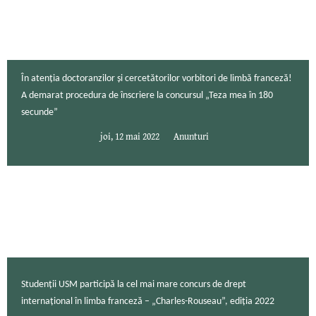
În atenția doctoranzilor și cercetătorilor vorbitori de limbă franceză!
A demarat procedura de înscriere la concursul „Teza mea în 180
secunde”
joi, 12 mai 2022
Anunturi
Studenții USM participă la cel mai mare concurs de drept
internațional în limba franceză – „Charles-Rouseau”, ediția 2022