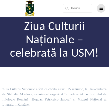
Ziua Culturii
Naționale –
celebrată la USM!
Ziua Culturii Naționale a fost celebrată astăzi, 15 ianuarie, la Universitatea
de Stat din Moldova, eveniment organizat în parteneriat cu Institutul de
Filologie Română „Bogdan Petriceicu-Hasdeu” și Muzeul Național al
Literaturii Române.