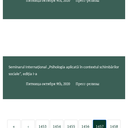
Пятница октября 9th, 2020
Пресс-релизы
Seminarul Internaţional „Psihologia aplicată în contextul schimbărilor
sociale”, ediţia I-a
Пятница октября 9th, 2020
Пресс-релизы
«
‹
1453
1454
1455
1456
1457
1458