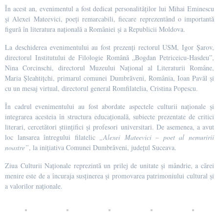
În acest an, evenimentul a fost dedicat personalităților lui Mihai Eminescu
și Alexei Mateevici, poeți remarcabili, fiecare reprezentând o importantă
figură în literatura națională a României și a Republicii Moldova.
La deschiderea evenimentului au fost prezenți rectorul USM, Igor Șarov,
directorul Institutului de Filologie Română „Bogdan Petriceicu-Hasdeu”,
Nina Corcinschi, directorul Muzeului Național al Literaturii Române,
Maria Șleahtițchi, primarul comunei Dumbrăveni, România, Ioan Pavăl și
cu un mesaj virtual, directorul general Romfilatelia, Cristina Popescu.
În cadrul evenimentului au fost abordate aspectele culturii naționale și
integrarea acesteia în structura educațională, subiecte prezentate de critici
literari, cercetători științifici și profesori universitari. De asemenea, a avut
loc lansarea întregului filatelic
„Alexei Mateevici – poet al nemuririi
noastre”
, la inițiativa Comunei Dumbrăveni, județul Suceava.
Ziua Culturii Naționale reprezintă un prilej de unitate și mândrie, a cărei
menire este de a încuraja susținerea și promovarea patrimoniului cultural și
a valorilor naționale.