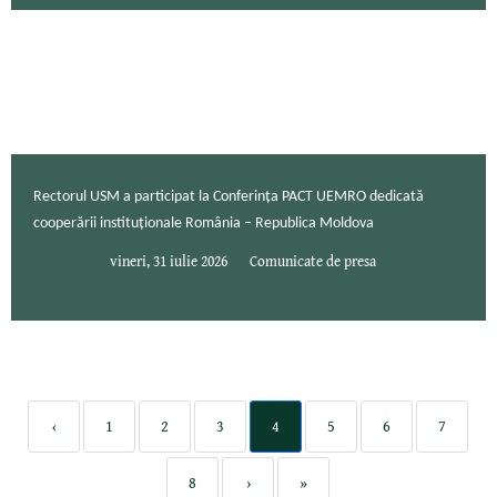
Rectorul USM a participat la Conferința PACT UEMRO dedicată
cooperării instituționale România – Republica Moldova
vineri, 31 iulie 2026
Comunicate de presa
‹
1
2
3
4
5
6
7
8
›
»