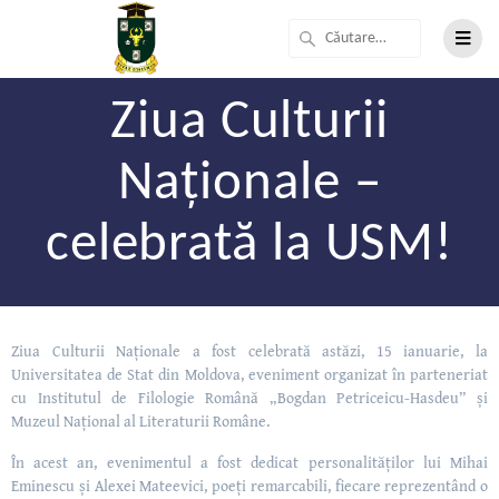
Ziua Culturii
Naționale –
celebrată la USM!
Ziua Culturii Naționale a fost celebrată astăzi, 15 ianuarie, la
Universitatea de Stat din Moldova, eveniment organizat în parteneriat
cu Institutul de Filologie Română „Bogdan Petriceicu-Hasdeu” și
Muzeul Național al Literaturii Române.
În acest an, evenimentul a fost dedicat personalităților lui Mihai
Eminescu și Alexei Mateevici, poeți remarcabili, fiecare reprezentând o