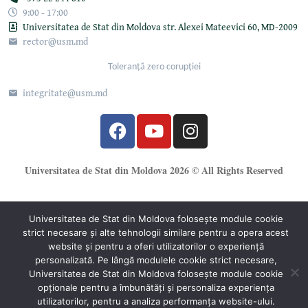
9:00 - 17:00
Universitatea de Stat din Moldova str. Alexei Mateevici 60, MD-2009
rector@usm.md
Toleranță zero corupției
integritate@usm.md
Universitatea de Stat din Moldova 2026 © All Rights Reserved
Universitatea de Stat din Moldova folosește module cookie
strict necesare și alte tehnologii similare pentru a opera acest
website și pentru a oferi utilizatorilor o experiență
®
personalizată. Pe lângă modulele cookie strict necesare,
Oficiul Programare Web al USM
Universitatea de Stat din Moldova folosește module cookie
opționale pentru a îmbunătăți și personaliza experiența
utilizatorilor, pentru a analiza performanța website-ului.