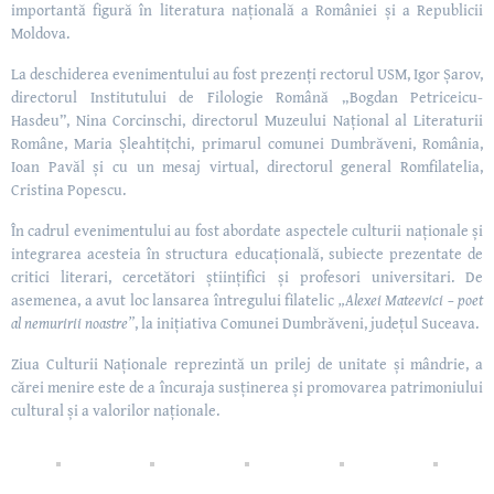
importantă figură în literatura națională a României și a Republicii
Moldova.
La deschiderea evenimentului au fost prezenți rectorul USM, Igor Șarov,
directorul Institutului de Filologie Română „Bogdan Petriceicu-
Hasdeu”, Nina Corcinschi, directorul Muzeului Național al Literaturii
Române, Maria Șleahtițchi, primarul comunei Dumbrăveni, România,
Ioan Pavăl și cu un mesaj virtual, directorul general Romfilatelia,
Cristina Popescu.
În cadrul evenimentului au fost abordate aspectele culturii naționale și
integrarea acesteia în structura educațională, subiecte prezentate de
critici literari, cercetători științifici și profesori universitari. De
asemenea, a avut loc lansarea întregului filatelic
„Alexei Mateevici – poet
al nemuririi noastre”
, la inițiativa Comunei Dumbrăveni, județul Suceava.
Ziua Culturii Naționale reprezintă un prilej de unitate și mândrie, a
cărei menire este de a încuraja susținerea și promovarea patrimoniului
cultural și a valorilor naționale.