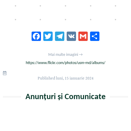
Fa
T
Te
V
G
Pa
ce
wi
le
K
m
rt
b
tt
gr
ai
aj
Mai multe imagini →
oo
er
a
l
ea
https://www.flickr.com/photos/usm-md/albums/
k
m
ză
Published
luni, 15 ianuarie 2024
Anunțuri și Comunicate