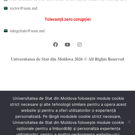
rector@usm.md
Toleranță zero corupției
integritate@usm.md
Universitatea de Stat din Moldova 2026 © All Rights Reserved
Universitatea de Stat din Moldova folosește module cookie
strict necesare și alte tehnologii similare pentru a opera acest
®
website și pentru a oferi utilizatorilor o experiență
Oficiul Programare Web al USM
personalizată. Pe lângă modulele cookie strict necesare,
Universitatea de Stat din Moldova folosește module cookie
opționale pentru a îmbunătăți și personaliza experiența
utilizatorilor, pentru a analiza performanța website-ului.