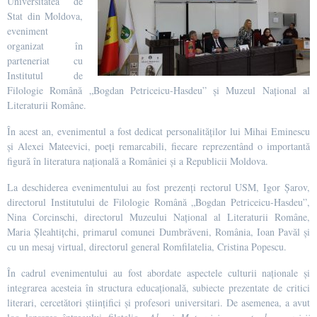
Universitatea de
Stat din Moldova,
eveniment
organizat în
parteneriat cu
Institutul de
Filologie Română „Bogdan Petriceicu-Hasdeu” și Muzeul Național al
Literaturii Române.
În acest an, evenimentul a fost dedicat personalităților lui Mihai Eminescu
și Alexei Mateevici, poeți remarcabili, fiecare reprezentând o importantă
figură în literatura națională a României și a Republicii Moldova.
La deschiderea evenimentului au fost prezenți rectorul USM, Igor Șarov,
directorul Institutului de Filologie Română „Bogdan Petriceicu-Hasdeu”,
Nina Corcinschi, directorul Muzeului Național al Literaturii Române,
Maria Șleahtițchi, primarul comunei Dumbrăveni, România, Ioan Pavăl și
cu un mesaj virtual, directorul general Romfilatelia, Cristina Popescu.
În cadrul evenimentului au fost abordate aspectele culturii naționale și
integrarea acesteia în structura educațională, subiecte prezentate de critici
literari, cercetători științifici și profesori universitari. De asemenea, a avut