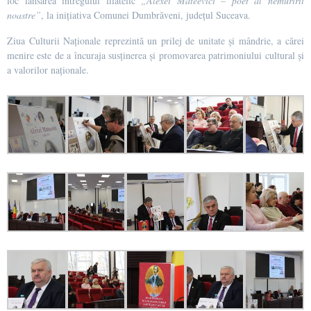
loc lansarea întregului filatelic
„Alexei Mateevici – poet al nemuririi
noastre”
, la inițiativa Comunei Dumbrăveni, județul Suceava.
Ziua Culturii Naționale reprezintă un prilej de unitate și mândrie, a cărei
menire este de a încuraja susținerea și promovarea patrimoniului cultural și
a valorilor naționale.