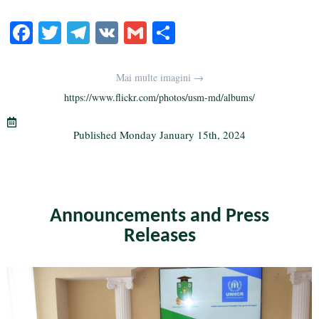
Fa
T
Te
V
G
S
ce
wi
le
K
m
ha
bo
tte
gr
ail
re
Mai multe imagini →
ok
r
a
https://www.flickr.com/photos/usm-md/albums/
m
Published
Monday January 15th, 2024
Announcements and Press
Releases