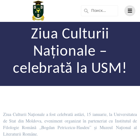
Ziua Culturii
Naționale –
celebrată la USM!
Ziua Culturii Naționale a fost celebrată astăzi, 15 ianuarie, la Universitatea
de Stat din Moldova, eveniment organizat în parteneriat cu Institutul de
Filologie Română „Bogdan Petriceicu-Hasdeu” și Muzeul Național al
Literaturii Române.