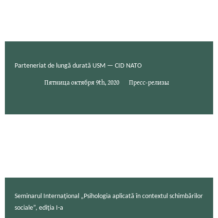
Parteneriat de lungă durată USM — CID NATO
Пятница октября 9th, 2020
Пресс-релизы
Seminarul Internaţional „Psihologia aplicată în contextul schimbărilor
sociale”, ediţia I-a