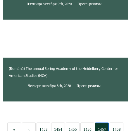
Пятница октября 9th, 2020
Пресс-релизы
(Română) The annual Spring Academy of the Heidelberg Center for
American Studies (HCA)
Четверг октября 8th, 2020
Пресс-релизы
«
‹
1453
1454
1455
1456
1457
1458