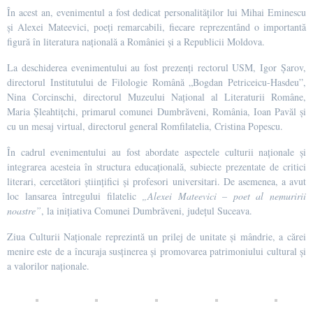
În acest an, evenimentul a fost dedicat personalităților lui Mihai Eminescu
și Alexei Mateevici, poeți remarcabili, fiecare reprezentând o importantă
figură în literatura națională a României și a Republicii Moldova.
La deschiderea evenimentului au fost prezenți rectorul USM, Igor Șarov,
directorul Institutului de Filologie Română „Bogdan Petriceicu-Hasdeu”,
Nina Corcinschi, directorul Muzeului Național al Literaturii Române,
Maria Șleahtițchi, primarul comunei Dumbrăveni, România, Ioan Pavăl și
cu un mesaj virtual, directorul general Romfilatelia, Cristina Popescu.
În cadrul evenimentului au fost abordate aspectele culturii naționale și
integrarea acesteia în structura educațională, subiecte prezentate de critici
literari, cercetători științifici și profesori universitari. De asemenea, a avut
loc lansarea întregului filatelic
„Alexei Mateevici – poet al nemuririi
noastre”
, la inițiativa Comunei Dumbrăveni, județul Suceava.
Ziua Culturii Naționale reprezintă un prilej de unitate și mândrie, a cărei
menire este de a încuraja susținerea și promovarea patrimoniului cultural și
a valorilor naționale.