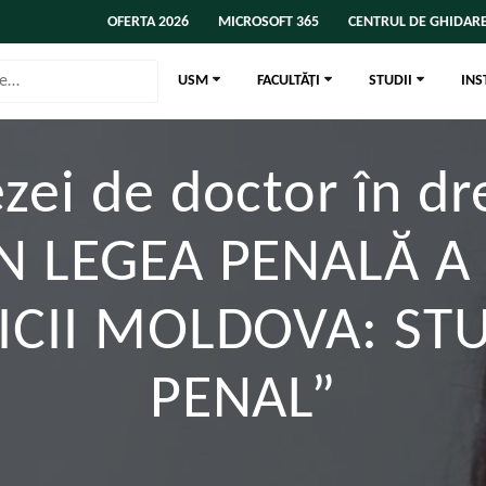
OFERTA 2026
MICROSOFT 365
CENTRUL DE GHIDARE
USM
FACULTĂȚI
STUDII
INS
ezei de doctor în d
N LEGEA PENALĂ A 
ICII MOLDOVA: ST
PENAL”