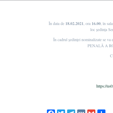
18.02.2021
16.00
În data de
, ora
, în sa
loc ședința Sem
În cadrul ședinței nominalizate se va 
PENALĂ A RO
Co
https://