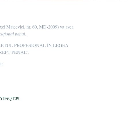
Alexei Mateevici, nr. 60, MD-2009) va avea
cuțional penal.
ECRETUL PROFESIONAL ÎN LEGEA
REPT PENAL”.
ar.
oYlFrQT09