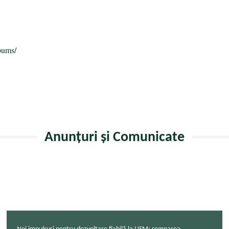
a
bums/
Anunțuri și Comunicate