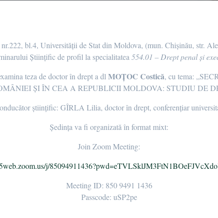
la nr.222, bl.4, Universității de Stat din Moldova, (mun. Chișinău, str. 
inarului Științific de profil la specialitatea
554.01 – Drept penal și exe
MOȚOC Costică
examina teza de doctor în drept a dl
, cu tema: „S
MÂNIEI ȘI ÎN CEA A REPUBLICII MOLDOVA: STUDIU DE D
nducător științific: GÎRLA Lilia, doctor în drept, conferențiar universit
Ședința va fi organizată în format mixt:
Join Zoom Meeting:
us05web.zoom.us/j/85094911436?pwd=eTVLSklJM3FtN1BOeFJVcXd
Meeting ID: 850 9491 1436
Passcode: uSP2pe