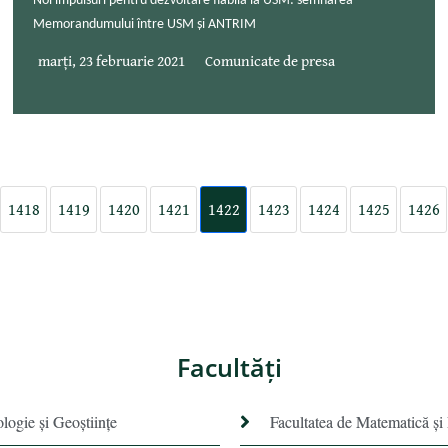
Noi impulsuri pentru dezvoltare fiabilă la USM: semnarea
Memorandumului între USM și ANTRIM
marți, 23 februarie 2021
Comunicate de presa
1418
1419
1420
1421
1422
1423
1424
1425
1426
Facultăţi
ologie și Geoștiințe
Facultatea de Matematică şi