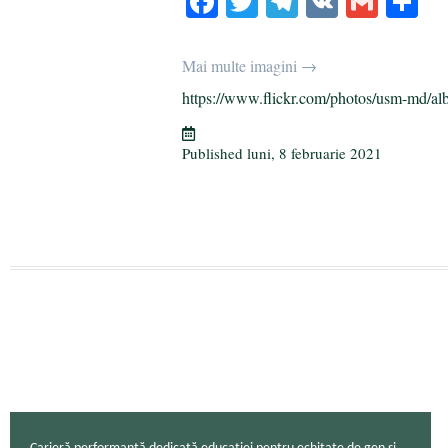
Fa
T
Te
V
G
P
ce
wi
le
K
m
rt
bo
tte
gr
ail
aj
Mai multe imagini →
ok
r
a
ea
https://www.flickr.com/photos/usm-md/al
m
ză
Published
luni, 8 februarie 2021