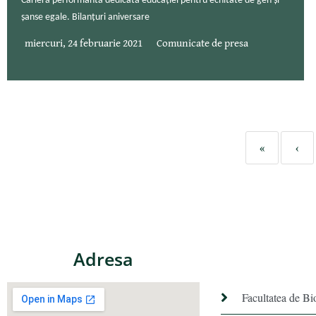
Carieră performantă dedicată educației pentru echitate de gen și
șanse egale. Bilanțuri aniversare
miercuri, 24 februarie 2021
Comunicate de presa
«
‹
Adresa
Facultatea de Bi