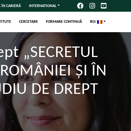
 ÎN CARIERĂ
INTERNATIONAL
TITUTE
CERCETARE
FORMARE CONTINUĂ
RO:
rept „SECRETUL
ROMÂNIEI ȘI ÎN
UDIU DE DREPT