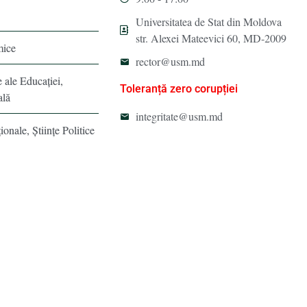
Universitatea de Stat din Moldova
str. Alexei Mateevici 60, MD-2009
mice
rector@usm.md
e ale Educaţiei,
Toleranță zero corupției
ală
integritate@usm.md
ionale, Ştiinţe Politice