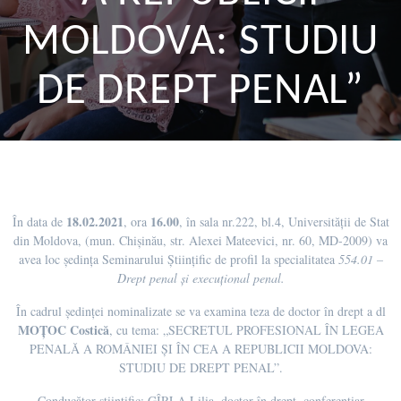
MOLDOVA: STUDIU
DE DREPT PENAL”
18.02.2021
16.00
În data de
, ora
, în sala nr.222, bl.4, Universității de Stat
din Moldova, (mun. Chișinău, str. Alexei Mateevici, nr. 60, MD-2009) va
avea loc ședința Seminarului Științific de profil la specialitatea
554.01 –
Drept penal și execuțional penal.
În cadrul ședinței nominalizate se va examina teza de doctor în drept a dl
MOȚOC Costică
, cu tema: „SECRETUL PROFESIONAL ÎN LEGEA
PENALĂ A ROMÂNIEI ȘI ÎN CEA A REPUBLICII MOLDOVA:
STUDIU DE DREPT PENAL”.
Conducător științific: GÎRLA Lilia, doctor în drept, conferențiar