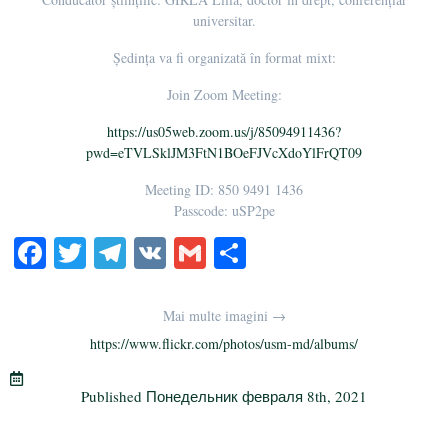
universitar.
Ședința va fi organizată în format mixt:
Join Zoom Meeting:
https://us05web.zoom.us/j/85094911436?
pwd=eTVLSklJM3FtN1BOeFJVcXdoYlFrQT09
Meeting ID: 850 9491 1436
Passcode: uSP2pe
Fa
T
Te
V
G
О
ce
wi
le
K
m
тп
bo
tte
gr
ail
р
Mai multe imagini →
ok
r
a
а
https://www.flickr.com/photos/usm-md/albums/
m
в
Published
Понедельник февраля 8th, 2021
и
ть