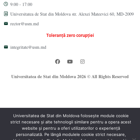
9:00 - 17:00
Universitatea de Stat din Moldova str. Alexei Mateevici 60, MD-2009
rector@usm.md
Toleranță zero corupției
integritate@usm.md
Universitatea de Stat din Moldova 2026 © All Rights Reserved
Universitatea de Stat din Moldova folosește module cookie
strict necesare și alte tehnologii similare pentru a opera acest
website și pentru a oferi utilizatorilor o experiență
®
personalizată. Pe lângă modulele cookie strict necesare,
Oficiul Programare Web al USM