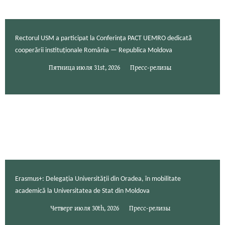
Rectorul USM a participat la Conferința PACT UEMRO dedicată
cooperării instituționale România — Republica Moldova
Пятница июля 31st, 2026
Пресс-релизы
Erasmus+: Delegația Universității din Oradea, în mobilitate
academică la Universitatea de Stat din Moldova
Четверг июля 30th, 2026
Пресс-релизы