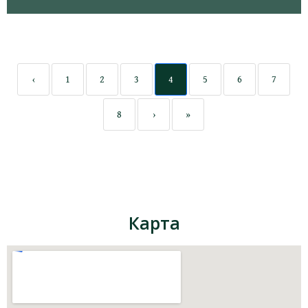
‹
1
2
3
4
5
6
7
8
›
»
Карта