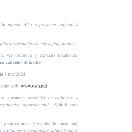
.
în punctul A2.3 a prezentei aplicații și
nţilor programelor de către piaţa
muncii
.
are vor disemina și exploata rezultatele
rea cadrelor didactice”
din 1 mai 2024.
ul site web
:
www.usm.md
ntru prestarea serviciilor de
elaborare a
rezultatelor subproiectului
„Valorificarea
tă pentru a presta Serviciile de consultanță
i exploatarea rezultatelor subproiectului