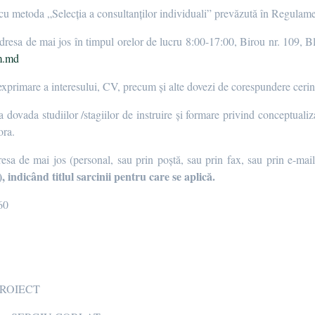
 cu metoda „Selecția a consultanților individuali” prevăzută în Regulame
 adresa de mai jos în timpul orelor de lucru 8:00-17:00, Birou nr. 109,
m.md
 exprimare a interesului, CV, precum și alte dovezi de corespundere cerin
a dovada studiilor /stagiilor de instruire și formare privind conceptualiza
tora.
resa de mai jos (personal, sau prin poștă, sau prin fax, sau prin e-ma
 indicând titlul sarcinii pentru care se aplică.
60
ROIECT