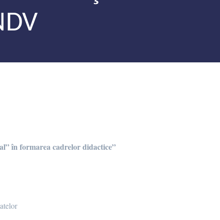
NDV
nal” în formarea cadrelor didactice”
atelor