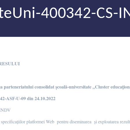
ateUni-400342-CS-I
RESULUI
ea parteneriatului consolidat școală-universitate „Cluster educațio
2-ASF-U-09 din 24.10.2022
-INDV
 specificațiilor platformei Web pentru diseminarea și exploatarea rezult