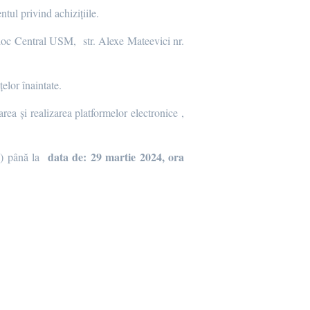
ntul privind achizițiile.
 Bloc Central USM, str. Alexe Mateevici nr.
țelor înaintate.
rea și realizarea platformelor electronice ,
data de:
29 martie 2024
, ora
il) până la