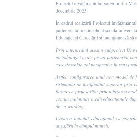
Proiectul învățământului superior din Mo
decembrie 2025.
În cadrul realizării Proiectul învățământu
parteneriatului consolidat școală-universit
Educației și Cercetării și intenționează să 
Prin intermediul acestui subproiect
Unive
metodologiei axate pe
un parteneriat con
care
deschide noi perspective în sens prof
Astfel, configurarea unui nou model de f
sistemului de învățământ superior prin 
formarea profesorilor prin utilizarea mode
comun mai multe medii educaționale după 
de co-working.
Crearea hubului educațional va contribu
angajării în câmpul muncii.