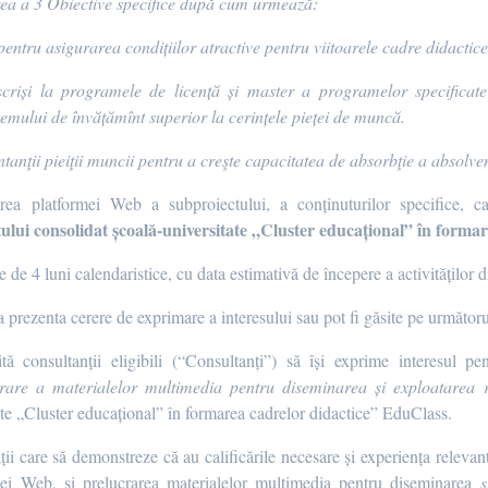
erea a 3 Obiective specifice după cum urmează:
ntru asigurarea condițiilor atractive pentru viitoarele cadre didactice
criși la programele de licență și master a programelor specificate 
temului de învățămînt superior la cerințele pieței de muncă.
anţii pieiţii muncii pentru a creşte capacitatea de absorbţie a absolve
area platformei Web a subproiectului, a conținuturilor specifice, c
tului consolidat școală-universitate „Cluster educațional” în forma
e de 4 luni calendaristice, cu data estimativă de începere a activităților 
 prezenta cerere de exprimare a interesului sau pot fi găsite pe următor
tă consultanții eligibili (“Consultanți”) să își exprime interesul pe
ucrare a materialelor multimedia pentru diseminarea și exploatarea 
tate „Cluster educațional” în formarea cadrelor didactice” EduClass.
ții care să demonstreze că au calificările necesare și experiența relevan
rmei Web, și prelucrarea materialelor multimedia pentru diseminarea
ș