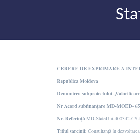
St
CERERE DE EXPRIMARE A INTE
Republica Moldova
Denumirea subproiectului
„Valorificar
Nr Acord subfinanțare MD-MOED- 654
Nr. Referinţă
MD-StateUni-400342-CS
Titlul sarcinii:
Consultanță în dezvoltarea