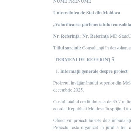
NUME PRENUME________________
Universitatea de Stat din Moldova
„Valorificarea parteneriatului consolid
Nr. Referinţă
Nr. Referinţă
:
MD-StateU
Titlul sarcinii:
Consultanță în dezvoltarea
TERMENI DE REFERINȚĂ
Informații generale despre proiect
Proiectul învățământului superior din Mo
decembrie 2025.
Costul total al creditului este de 35,7 mi
acordat Republicii Moldova în sprijinul î
Obiectivul proiectului este de a îmbunătăți 
Proiectul este organizat în jurul a trei 