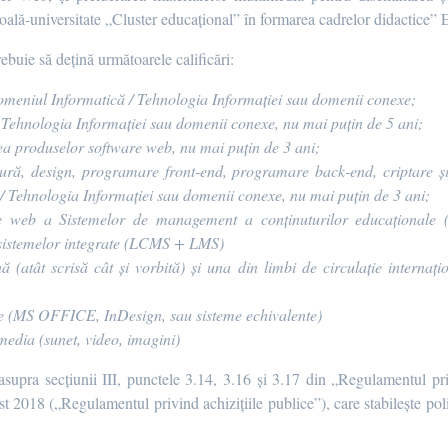
coală-universitate „Cluster educațional” în formarea cadrelor didactice”
ebuie să dețină următoarele calificări:
domeniul
Informatică / Tehnologia Informației sau domenii conexe;
 Tehnologia Informației sau domenii conexe, nu mai puțin de 5 ani;
rea produselor software web, nu mai puțin de 3 ani;
tură, design, programare front-end, programare back-end, criptare și
ă / Tehnologia Informației sau domenii conexe, nu mai puțin de 3 ani;
ele web a Sistemelor de management a conținuturilor educațional
 sistemelor integrate (LCMS + LMS)
(atât scrisă cât și vorbită) și una din limbi de circulație internați
re (MS OFFICE, InDesign, sau sisteme echivalente)
media (sunet, video, imagini)
 asupra secțiunii III, punctele 3.14, 3.16 și 3.17 din „Regulamentul pri
t 2018 („Regulamentul privind achizițiile publice”), care stabilește pol