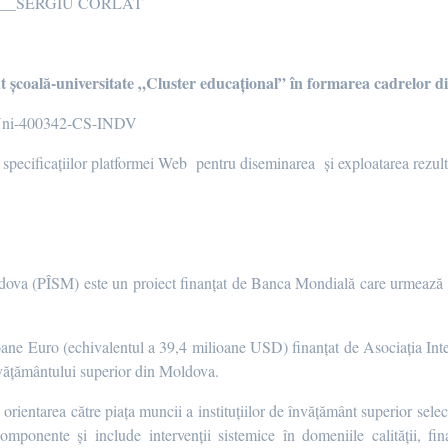
___SERGIU CORLAT
at școală-universitate „Cluster educațional” în formarea cadrelor d
ni-400342-CS-INDV
 specificațiilor platformei Web pentru diseminarea și exploatarea rezult
ldova (PÎSM) este un proiect finanțat de Banca Mondială care urmează 
lioane Euro (echivalentul a 39,4 milioane USD) finanțat de Asociația Int
nvățământului superior din Moldova.
orientarea către piața muncii a instituțiilor de învățământ superior selec
componente și include intervenții sistemice în domeniile calității, f