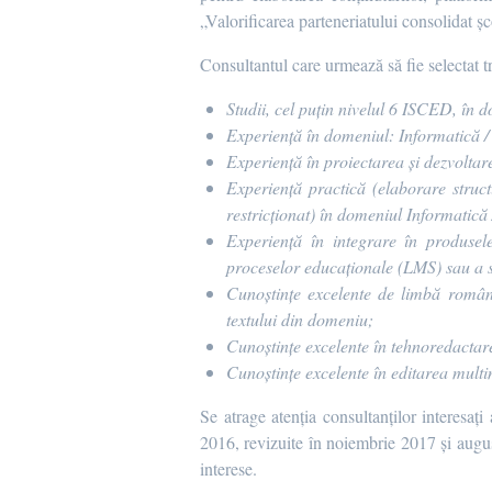
„Valorificarea parteneriatului consolidat ș
Consultantul care urmează să fie selectat tr
Studii, cel puțin nivelul 6 ISCED, în 
Experiență în domeniul: Informatică /
Experiență în proiectarea și dezvolta
Experiență practică (elaborare struc
restricționat) în domeniul Informatic
Experiență în integrare în produs
proceselor educaționale (LMS) sau a
Cunoștințe excelente de limbă română 
textului din domeniu;
Cunoștințe excelente în tehnoredacta
Cunoștințe excelente în editarea multi
Se atrage atenția consultanților interesați
2016, revizuite în noiembrie 2017 și augus
interese.