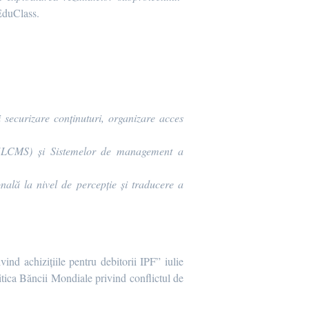
 EduClass.
 securizare conținuturi, organizare acces
e (LCMS) și Sistemelor de management a
onală la nivel de percepție și traducere a
vind achizițiile pentru debitorii IPF” iulie
itica Băncii Mondiale privind conflictul de