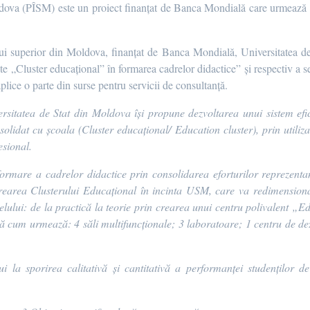
ldova (PÎSM) este un proiect finanțat de Banca Mondială care urmează 
lui superior din Moldova, finanțat de Banca Mondială, Universitatea de
ate „Cluster educațional” în formarea cadrelor didactice” și respectiv a 
aplice o parte din surse pentru servicii de consultanță.
rsitatea de Stat din Moldova își propune dezvoltarea unui sistem ef
solidat cu școala (
Cluster educațional/ Education cluster)
, prin utili
esional.
ormare a cadrelor didactice prin consolidarea eforturilor reprezentan
crearea
Clusterului Educațional
în incinta USM, care va redimensiona 
lului: de la practică la teorie
prin crearea unui
centru polivalent „E
cum urmează: 4 săli multifuncționale; 3 laboratoare; 1 centru de dezv
i la sporirea calitativă și cantitativă a performanței studenților 