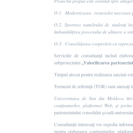
Proiectul propus este orientat spre ating
O.1.
Modernizarea resurselor necesare pe
O.2.
Sporirea numărului de studenți îns
îmbunătățirea procesului de aliniere a sis
O.3.
Consolidarea cooperării cu reprezent
Serviciile de consultanță includ elabor
„Valorificarea parteneria
subproiectului
Timpul alocat pentru realizarea sarcinii est
Termenii de referință (TOR) sunt anexați la
Universitatea de Stat din Moldova
invi
conținuturilor, platformei Web, și prel
parteneriatului consolidat școală-universi
Consultanții interesați vor expedia informa
pentru elaborarea conținuturilor, platfo