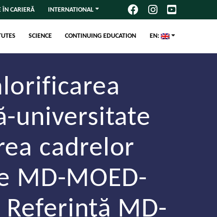
 ÎN CARIERĂ
INTERNATIONAL
TUTES
SCIENCE
CONTINUING EDUCATION
EN:
lorificarea
ă-universitate
rea cadrelor
are MD-MOED-
 Referinţă MD-