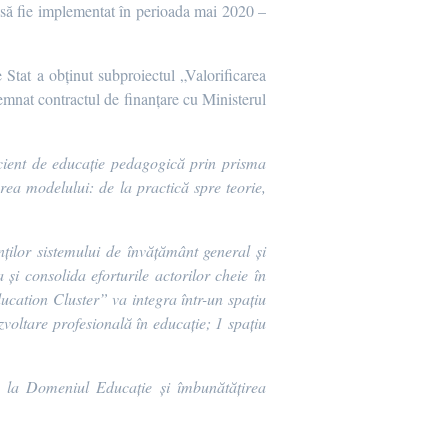
să fie implementat în perioada mai 2020 –
 Stat a obținut subproiectul „Valorificarea
semnat contractul de finanțare cu Ministerul
icient de educație pedagogică prin prisma
zarea modelului:
de la practică spre teorie,
ților sistemului de învățământ general și
și consolida eforturile actorilor cheie în
ducation Cluster”
va integra într-un spațiu
oltare profesională în educație; 1 spațiu
de la Domeniul Educație și îmbunătățirea