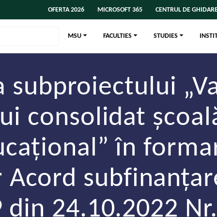
OFERTA 2026
MICROSOFT 365
CENTRUL DE GHIDARE
MSU
FACULTIES
STUDIES
INSTI
subproiectului „Va
ui consolidat școal
ucațional” în forma
Nr Acord subfinanț
 din 24.10.2022 Nr.