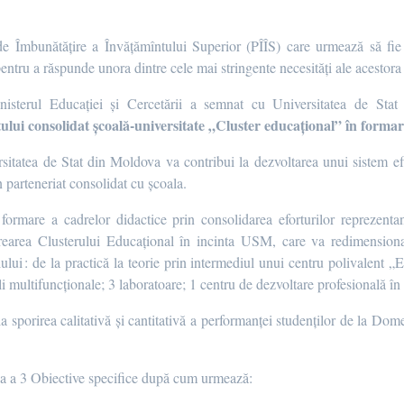
mbunătățire a Învățămîntului Superior (PÎÎS) care urmează să fie i
entru a răspunde unora dintre cele mai stringente necesități ale acestora 
Ministerul Educației și Cercetării a semnat cu Universitatea de St
tului consolidat școală-universitate „Cluster educațional” în forma
sitatea de Stat din Moldova va contribui la dezvoltarea unui sistem e
parteneriat consolidat cu școala.
ormare a cadrelor didactice prin consolidarea eforturilor reprezentan
crearea
Clusterului Educațional
în incinta USM, care va redimensiona ș
ului : de la practică la teorie
prin intermediul unui
centru polivalent „
 multifuncționale; 3 laboratoare; 1 centru de dezvoltare profesională în
 sporirea calitativă și cantitativă a performanței studenților de la Dom
rea a 3 Obiective specifice după cum urmează: