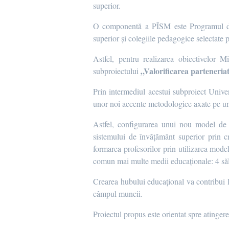
superior.
O componentă a PÎSM este Programul de Î
superior și colegiile pedagogice selectate p
Astfel, pentru realizarea obiectivelor 
„Valorificarea parteneria
subproiectului
Prin intermediul acestui subproiect
Univer
unor noi accente metodologice axate pe un 
Astfel, configurarea unui nou model de f
sistemului de învățământ superior prin 
formarea profesorilor prin utilizarea model
comun mai multe medii educaționale: 4 săli
Crearea hubului educațional va contribui la
câmpul muncii.
Proiectul propus este orientat spre atinge