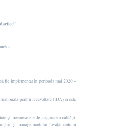
idactice”
atelor
să fie implementat în perioada mai 2020 –
ernațională pentru Dezvoltare (IDA) și este
tate și mecanismele de asigurare a calității.
inanțării și managementului învățământului