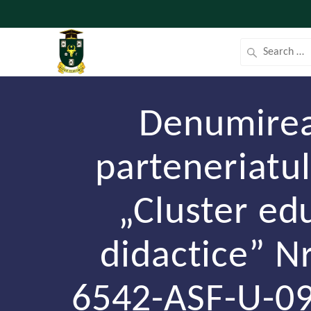
Denumirea 
parteneriatul
„Cluster ed
didactice” 
6542-ASF-U-09