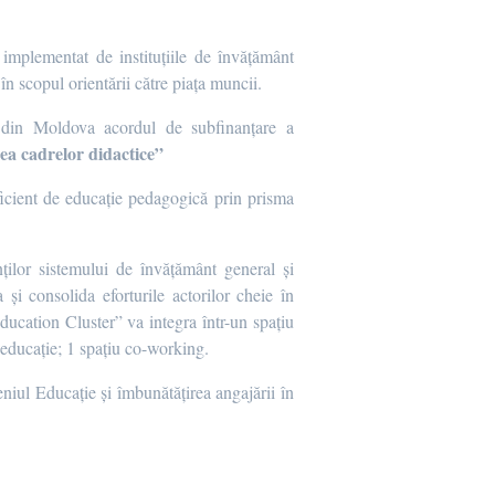
mplementat de instituțiile de învățământ
în scopul orientării către piața muncii.
at din Moldova acordul de subfinanțare a
rea cadrelor didactice”
ficient de educație pedagogică prin prisma
ților sistemului de învățământ general și
i consolida eforturile actorilor cheie în
Education Cluster”
va integra într-un spațiu
 educație; 1 spațiu co-working.
eniul Educație și îmbunătățirea angajării în