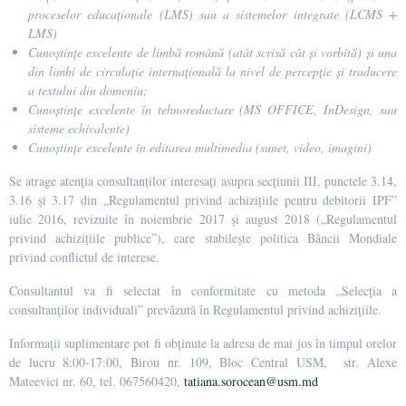
proceselor educaționale (LMS) sau a sistemelor integrate (LCMS +
LMS)
Cunoștințe excelente de limbă română (atât scrisă cât și vorbită) și una
din limbi de circulație internațională la nivel de percepție și traducere
a textului din domeniu;
Cunoștințe excelente în tehnoredactare (MS OFFICE, InDesign, sau
sisteme echivalente)
Cunoștințe excelente în editarea multimedia (sunet, video, imagini)
Se atrage atenția consultanților interesați asupra secțiunii III, punctele 3.14,
3.16 și 3.17 din „Regulamentul privind achizițiile pentru debitorii IPF”
iulie 2016, revizuite în noiembrie 2017 și august 2018 („Regulamentul
privind achizițiile publice”), care stabilește politica Băncii Mondiale
privind conflictul de interese.
Consultantul va fi selectat în conformitate cu metoda „Selecția a
consultanților individuali” prevăzută în Regulamentul privind achizițiile.
Informații suplimentare pot fi obținute la adresa de mai jos în timpul orelor
de lucru 8:00-17:00, Birou nr. 109, Bloc Central USM, str. Alexe
Mateevici nr. 60, tel. 067560420,
tatiana.sorocean@usm.md