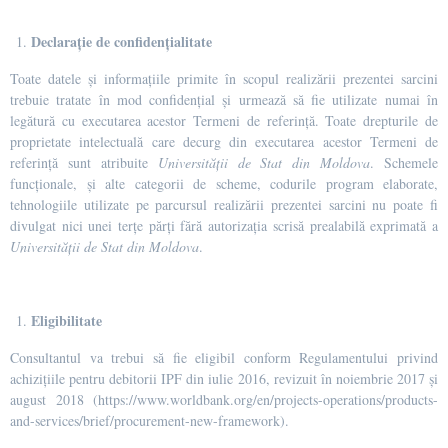
Declarație de confidențialitate
Toate datele și informațiile primite în scopul realizării prezentei sarcini
trebuie tratate în mod confidențial și urmează să fie utilizate numai în
legătură cu executarea acestor Termeni de referință. Toate drepturile de
proprietate intelectuală care decurg din executarea acestor Termeni de
referință sunt atribuite
Universității de Stat din Moldova
. Schemele
funcționale, și alte categorii de scheme, codurile program elaborate,
tehnologiile utilizate pe parcursul realizării prezentei sarcini nu poate fi
divulgat nici unei terțe părți fără autorizația scrisă prealabilă exprimată a
Universității de Stat din Moldova
.
Eligibilitate
Consultantul va trebui să fie eligibil conform Regulamentului privind
achizițiile pentru debitorii IPF din iulie 2016, revizuit în noiembrie 2017 și
august 2018 (https://www.worldbank.org/en/projects-operations/products-
and-services/brief/procurement-new-framework).