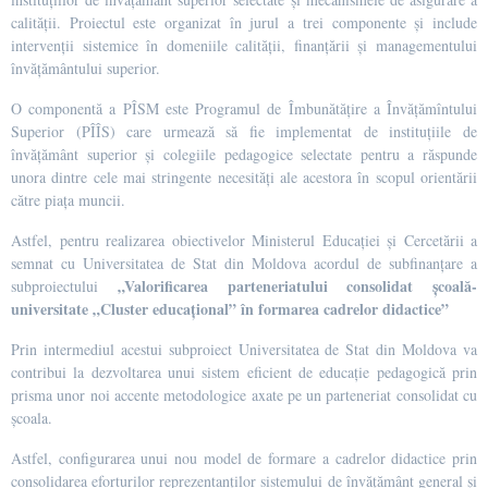
calității. Proiectul este organizat în jurul a trei componente și include
intervenții sistemice în domeniile calității, finanțării și managementului
învățământului superior.
O componentă a PÎSM este Programul de Îmbunătățire a Învățămîntului
Superior (PÎÎS) care urmează să fie implementat de instituțiile de
învățământ superior și colegiile pedagogice selectate pentru a răspunde
unora dintre cele mai stringente necesități ale acestora în scopul orientării
către piața muncii.
Astfel, pentru realizarea obiectivelor Ministerul Educației și Cercetării a
semnat cu Universitatea de Stat din Moldova acordul de subfinanțare a
„Valorificarea parteneriatului consolidat școală-
subproiectului
universitate „Cluster educațional” în formarea cadrelor didactice”
Prin intermediul acestui subproiect
Universitatea de Stat din Moldova va
contribui la dezvoltarea unui sistem eficient de educație pedagogică prin
prisma unor noi accente metodologice axate pe un parteneriat consolidat cu
școala.
Astfel, configurarea unui nou model de formare a cadrelor didactice prin
consolidarea eforturilor reprezentanților sistemului de învățământ general și