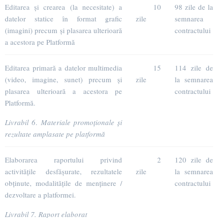
Editarea și crearea (la necesitate) a
10
98 zile de la
datelor statice în format grafic
zile
semnarea
(imagini) precum și plasarea ulterioară
contractului
a acestora pe Platformă
Editarea primară a datelor multimedia
15
114 zile de
(video, imagine, sunet) precum și
zile
la semnarea
plasarea ulterioară a acestora pe
contractului
Platformă.
Livrabil 6
.
Materiale promoționale și
rezultate amplasate pe platformă
Elaborarea raportului privind
2
120 zile de
activitățile desfășurate, rezultatele
zile
la semnarea
obținute, modalitățile de menținere /
contractului
dezvoltare a platformei.
Livrabil 7.
Raport elaborat