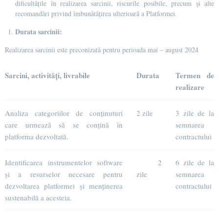
dificultățile în realizarea sarcinii, riscurile posibile, precum și alte
recomandări privind îmbunătățirea ulterioară a Platformei.
Durata sarcinii:
Realizarea sarcinii este preconizată pentru perioada mai – august 2024
Sarcini, activități, livrabile
Durata
Termen de
realizare
Analiza categoriilor de conținuturi
2 zile
3 zile de la
care urmează să se conțină în
semnarea
platforma dezvoltată.
contractului
Identificarea instrumentelor software
2
6 zile de la
și a resurselor necesare pentru
zile
semnarea
dezvoltarea platformei și menținerea
contractului
sustenabilă a acesteia.