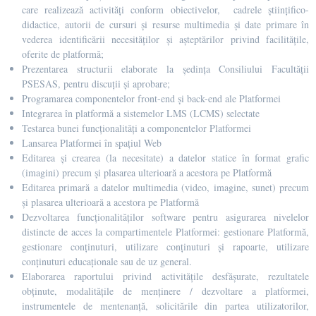
care realizează activități conform obiectivelor, cadrele științifico-
didactice, autorii de cursuri și resurse multimedia și date primare în
vederea identificării necesităților și așteptărilor privind facilitățile,
oferite de platformă;
Prezentarea structurii elaborate la ședința Consiliului Facultății
PSESAS, pentru discuții și aprobare;
Programarea componentelor front-end și back-end ale Platformei
Integrarea în platformă a sistemelor LMS (LCMS) selectate
Testarea bunei funcționalități a componentelor Platformei
Lansarea Platformei în spațiul Web
Editarea și crearea (la necesitate) a datelor statice în format grafic
(imagini) precum și plasarea ulterioară a acestora pe Platformă
Editarea primară a datelor multimedia (video, imagine, sunet) precum
și plasarea ulterioară a acestora pe Platformă
Dezvoltarea funcționalităților software pentru asigurarea nivelelor
distincte de acces la compartimentele Platformei: gestionare Platformă,
gestionare conținuturi, utilizare conținuturi și rapoarte, utilizare
conținuturi educaționale sau de uz general.
Elaborarea raportului privind activitățile desfășurate, rezultatele
obținute, modalitățile de menținere / dezvoltare a platformei,
instrumentele de mentenanță, solicitările din partea utilizatorilor,