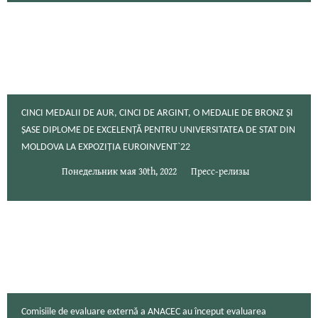
CINCI MEDALII DE AUR, CINCI DE ARGINT, O MEDALIE DE BRONZ ȘI
ȘASE DIPLOME DE EXCELENȚĂ PENTRU UNIVERSITATEA DE STAT DIN
MOLDOVA LA EXPOZIȚIA EUROINVENT`22
Понедельник мая 30th, 2022
Пресс-релизы
Comisiile de evaluare externă a ANACEC au început evaluarea