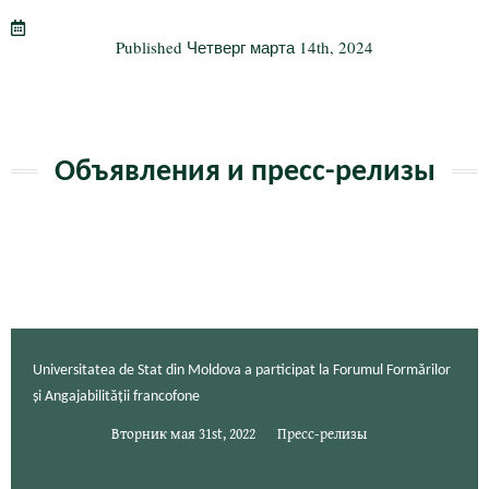
m
в
Published
Четверг марта 14th, 2024
и
ть
Объявления и пресс-релизы
Universitatea de Stat din Moldova a participat la Forumul Formărilor
și Angajabilității francofone
Вторник мая 31st, 2022
Пресс-релизы