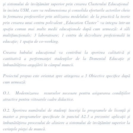
și sistemului de învățământ superior prin crearea
Clusterului Educațional
în incinta USM, care va redimensiona și consolida eforturile actorilor cheie
în formarea profesorilor prin utilizarea modelului: de la practică la teorie
prin crearea unui
centru polivalent „Education Cluster”
va integra într-un
spațiu comun mai multe medii educaționale după cum urmează: 4 săli
multifuncționale; 3 laboratoare; 1 centru de dezvoltare profesională în
educație; 1 spațiu de co-working.
Crearea hubului educațional va contribui la sporirea calitativă și
cantitativă a performanței studenților de la Domeniul Educație și
îmbunătățirea angajării în câmpul muncii.
Proiectul propus este orientat spre atingerea a 3 Obiective specifice după
cum urmează:
O.1.
Modernizarea resurselor necesare pentru asigurarea condițiilor
atractive pentru viitoarele cadre didactice.
O.2.
Sporirea numărului de studenți înscriși la programele de licență și
master a programelor specificate în punctul A2.3 a prezentei aplicații și
îmbunătățirea procesului de aliniere a sistemului de învățămînt superior la
cerințele pieței de muncă.