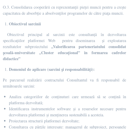
O.3.
Consolidarea cooperării cu reprezentanţii pieței muncii pentru a creşte
capacitatea de absorbţie a absolvenţilor programelor de către piaţa muncii.
Obiectivul sarcinii
Obiectivul principal al sarcinii este
consultanță în dezvoltarea
specificațiilor platformei Web pentru diseminarea și exploatarea
„Valorificarea parteneriatului consolidat
rezultatelor subproiectului
școală-universitate „Cluster educațional” în formarea cadrelor
didactice”
Domeniul de aplicare (sarcini și responsabilități):
Pe parcursul realizării contractului Consultantul va fi responsabil de
următoarele sarcini:
Analiza categoriilor de conținuturi care urmează să se conțină în
platforma dezvoltată;
Identificarea instrumentelor software și a resurselor necesare pentru
dezvoltarea platformei și menținerea sustenabilă a acesteia.
Proiectarea structurii platformei dezvoltate;
Consultarea cu părțile interesate: managerul de subproiect, persoanele