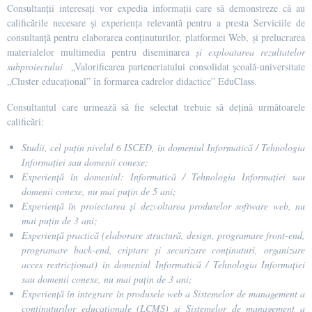
Consultanții interesați vor expedia informații care să demonstreze că au
calificările necesare și experiența relevantă pentru a presta Serviciile de
consultanță pentru elaborarea conținuturilor, platformei Web, și prelucrarea
materialelor multimedia pentru diseminarea
și exploatarea rezultatelor
subproiectului
„Valorificarea parteneriatului consolidat școală-universitate
„Cluster educațional” în formarea cadrelor didactice” EduClass.
Consultantul care urmează să fie selectat trebuie să dețină următoarele
calificări:
Studii, cel puțin nivelul 6 ISCED, în domeniul
Informatică / Tehnologia
Informației sau domenii conexe;
Experiență în domeniul: Informatică / Tehnologia Informației sau
domenii conexe, nu mai puțin de 5 ani;
Experiență în proiectarea și dezvoltarea produselor software web, nu
mai puțin de 3 ani;
Experiență practică (elaborare structură, design, programare front-end,
programare back-end, criptare și securizare conținuturi, organizare
acces restricționat) în domeniul Informatică / Tehnologia Informației
sau domenii conexe, nu mai puțin de 3 ani;
Experiență în integrare în produsele web a Sistemelor de management a
conținuturilor educaționale (LCMS) și Sistemelor de management a