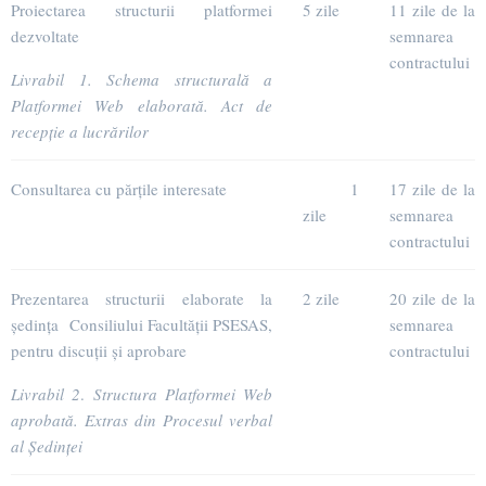
Proiectarea structurii platformei
5 zile
11 zile de la
dezvoltate
semnarea
contractului
Livrabil 1. Schema structurală a
Platformei Web elaborată. Act de
recepție a lucrărilor
Consultarea cu părțile interesate
1
17 zile de la
zile
semnarea
contractului
Prezentarea structurii elaborate la
2 zile
20 zile de la
ședința Consiliului Facultății PSESAS,
semnarea
pentru discuții și aprobare
contractului
Livrabil 2
.
Structura Platformei Web
aprobată. Extras din Procesul verbal
al Ședinței