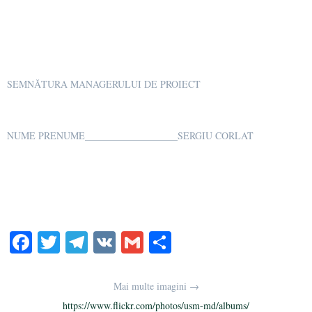
SEMNĂTURA MANAGERULUI DE PROIECT
NUME PRENUME___________________SERGIU CORLAT
Fa
T
Te
V
G
О
ce
wi
le
K
m
тп
bo
tte
gr
ail
р
Mai multe imagini →
ok
r
a
а
https://www.flickr.com/photos/usm-md/albums/