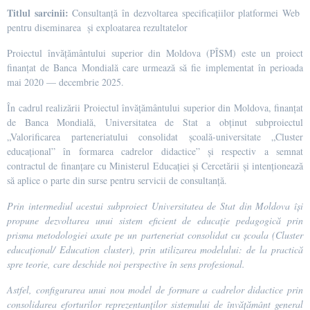
Titlul sarcinii:
Consultanță în dezvoltarea specificațiilor platformei Web
pentru diseminarea și exploatarea rezultatelor
Proiectul învățământului superior din Moldova (PÎSM) este un proiect
finanțat de Banca Mondială care urmează să fie implementat în perioada
mai 2020 — decembrie 2025.
În cadrul realizării Proiectul învățământului superior din Moldova, finanțat
de Banca Mondială, Universitatea de Stat a obținut subproiectul
„Valorificarea parteneriatului consolidat școală-universitate „Cluster
educațional” în formarea cadrelor didactice” și respectiv a semnat
contractul de finanțare cu Ministerul Educației și Cercetării și intenționează
să aplice o parte din surse pentru servicii de consultanță.
Prin intermediul acestui subproiect
Universitatea de Stat din Moldova își
propune dezvoltarea unui sistem eficient de educație pedagogică prin
prisma metodologiei axate pe
un parteneriat consolidat cu școala (
Cluster
educațional/ Education cluster)
, prin utilizarea modelului:
de la practică
spre teorie, care
deschide noi perspective în sens profesional.
Astfel, configurarea unui nou model de formare a cadrelor didactice prin
consolidarea eforturilor reprezentanților sistemului de învățământ general