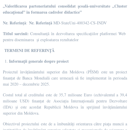
„Valorificarea parteneriatului consolidat școală-universitate „Cluster
educațional” în formarea cadrelor didactice”
Nr. Referinţă
Nr. Referinţă
:
MD-StateUni-400342-CS-INDV
Titlul sarcinii:
Consultanță în dezvoltarea specificațiilor platformei Web
pentru diseminarea și exploatarea rezultatelor
TERMENI DE REFERINȚĂ
Informații generale despre proiect
Proiectul învățământului superior din Moldova (PÎSM) este un proiect
finanțat de Banca Mondială care urmează să fie implementat în perioada
mai 2020 – decembrie 2025.
Costul total al creditului este de 35,7 milioane Euro (echivalentul a 39,4
milioane USD) finanțat de Asociația Internațională pentru Dezvoltare
(IDA) și este acordat Republicii Moldova în sprijinul învățământului
superior din Moldova.
Obiectivul proiectului este de a îmbunătăți orientarea către piața muncii a
instituțiilor de învățământ superior selectate și mecanismele de asigurare a