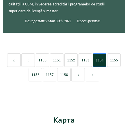
calității la USM, în vederea acreditării programelor de studii
superioare de licență și master
Понедельник мая 30th, 2022
Пресс-релизы
«
‹
1150
1151
1152
1153
1154
1155
1156
1157
1158
›
»
Карта