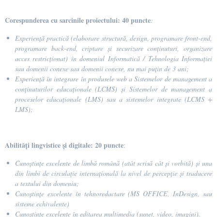
Corespunderea cu sarcinile proiectului: 40 puncte
:
Experiență practică (elaborare structură, design, programare front-end,
programare back-end, criptare și securizare conținuturi, organizare
acces restricționat) în domeniul Informatică / Tehnologia Informației
sau domenii conexe sau domenii conexe, nu mai puțin de 3 ani;
Experiență în integrare în produsele web a Sistemelor de management a
conținuturilor educaționale (LCMS) și Sistemelor de management a
proceselor educaționale (LMS) sau a sistemelor integrate (LCMS +
LMS);
Abilități lingvistice și digitale: 20 puncte
:
Cunoștințe excelente de limbă română (atât scrisă cât și vorbită) și una
din limbi de circulație internațională la nivel de percepție și traducere
a textului din domeniu;
Cunoștințe excelente în tehnoredactare (MS OFFICE, InDesign, sau
sisteme echivalente)
Cunoștințe excelente în editarea multimedia (sunet, video, imagini).