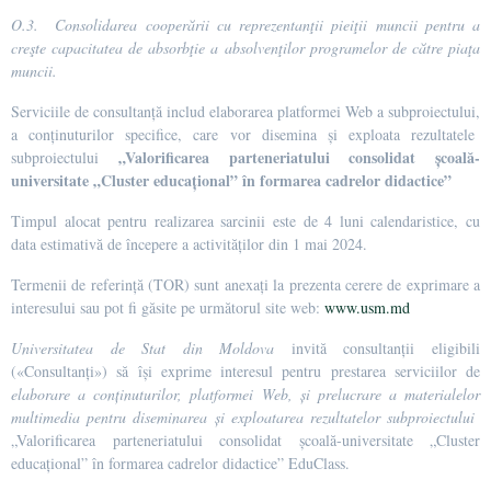
O.3.
Consolidarea cooperării cu reprezentanţii pieiţii muncii pentru a
creşte capacitatea de absorbţie a absolvenţilor programelor de către piaţa
muncii
.
Serviciile de consultanță includ elaborarea platformei Web a subproiectului,
a conținuturilor specifice, care vor disemina și exploata rezultatele
„Valorificarea parteneriatului consolidat școală-
subproiectului
universitate „Cluster educațional” în formarea cadrelor didactice”
Timpul alocat pentru realizarea sarcinii este de 4 luni calendaristice, cu
data estimativă de începere a activităților din 1 mai 2024.
Termenii de referință (TOR) sunt anexați la prezenta cerere de exprimare a
interesului sau pot fi găsite pe următorul site web
:
www.usm.md
Universitatea de Stat din Moldova
invită consultanții eligibili
(«Consultanți») să își exprime interesul pentru prestarea serviciilor de
elaborare a conținuturilor, platformei Web, și prelucrare a materialelor
multimedia pentru diseminarea și exploatarea rezultatelor subproiectului
„Valorificarea parteneriatului consolidat școală-universitate „Cluster
educațional” în formarea cadrelor didactice” EduClass.