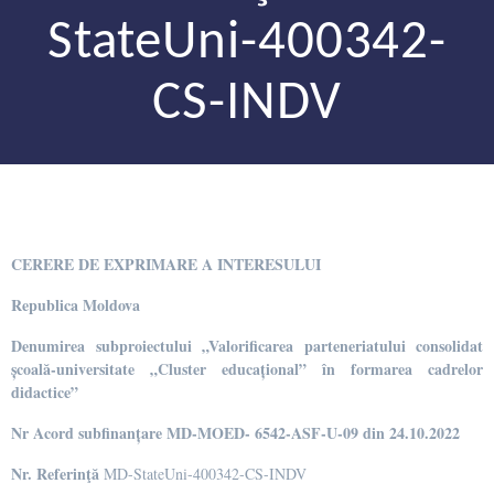
StateUni-400342-
CS-INDV
CERERE DE EXPRIMARE A INTERESULUI
Republica Moldova
Denumirea subproiectului
„Valorificarea parteneriatului consolidat
școală-universitate „Cluster educațional” în formarea cadrelor
didactice”
Nr Acord subfinanțare MD-MOED- 6542-ASF-U-09 din 24.10.2022
Nr. Referinţă
MD-StateUni-400342-CS-INDV