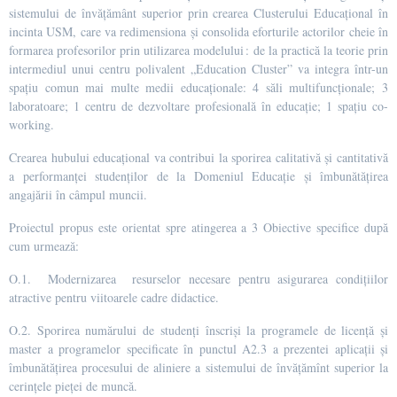
sistemului de învățământ superior prin crearea
Clusterului Educațional
în
incinta USM, care va redimensiona și consolida eforturile actorilor cheie în
formarea profesorilor prin utilizarea modelului : de la practică la teorie
prin
intermediul unui
centru polivalent „Education Cluster”
va integra într-un
spațiu comun mai multe medii educaționale: 4 săli multifuncționale; 3
laboratoare; 1 centru de dezvoltare profesională în educație; 1 spațiu co-
working.
Crearea hubului educațional va contribui la sporirea calitativă și cantitativă
a performanței studenților de la Domeniul Educație și îmbunătățirea
angajării în câmpul muncii.
Proiectul propus este orientat spre atingerea a 3 Obiective specifice după
cum urmează:
O.1.
Modernizarea resurselor necesare pentru asigurarea condițiilor
atractive pentru viitoarele cadre didactice.
O.2.
Sporirea numărului de studenți înscriși la programele de licență și
master a programelor specificate în punctul A2.3 a prezentei aplicații și
îmbunătățirea procesului de aliniere a sistemului de învățămînt superior la
cerințele pieței de muncă.