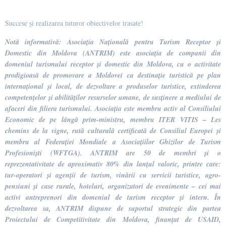
Succese și realizarea tuturor obiectivelor trasate!
Notă informativă: Asociația Națională pentru Turism Receptor și
Domestic din Moldova (ANTRIM) este asociația de companii din
domeniul turismului receptor și domestic din Moldova, cu o activitate
prodigioasă de promovare a Moldovei ca destinație turistică pe plan
internațional și local, de dezvoltare a produselor turistice, extinderea
competențelor și abilităților resurselor umane, de susținere a mediului de
afaceri din filiera turismului. Asociația este membru activ al Consiliului
Economic de pe lângă prim-ministru, membru ITER VITIS – Les
chemins de la vigne, rută culturală certificată de Consiliul Europei și
membru al Federației Mondiale a Asociațiilor Ghizilor de Turism
Profesioniști (WFTGA). ANTRIM are 50 de membri și o
reprezentativitate de aproximativ 80% din lanțul valoric, printre care:
tur-operatori și agenții de turism, vinării cu servicii turistice, agro-
pensiuni și case rurale, hoteluri, organizatori de evenimente – cei mai
activi antreprenori din domeniul de turism receptor și intern. În
dezvoltarea sa, ANTRIM dispune de suportul strategic din partea
Proiectului de Competitivitate din Moldova, finanțat de USAID,