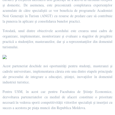
și domestic. De asemenea, este preconizată completarea experiențelor
acumulate de către specialiștii ce vor beneficia de programele Academiei
Noii Generații în Turism (ANGT) cu resurse de predare care să contribuie
la punerea în aplicare și consolidarea bunelor practici.
Totodată, unul dintre obiectivele acordului este crearea unui cadru de
organizare, implementare, monitorizare și evaluare a stagiilor de pregătire
practică a studenților, masteranzilor, dar și a reprezentanților din domeniul
turismului.
Acest parteneriat deschide noi oportunități pentru studenți, masteranzi și
cadrele universitare, implementarea căruia este una dintre etapele principale
ale procesului de integrare a educației, științei, inovațiilor în domeniul
industriei turistice.
Pentru USM, în acest caz pentru Facultatea de Științe Economice,
dezvoltarea parteneriatelor cu mediul de afaceri constituie o prioritate
necesară în vederea sporii competitivității viitorilor specialiști și inserției cu
succes a acestora pe piața muncii din Republica Moldova.