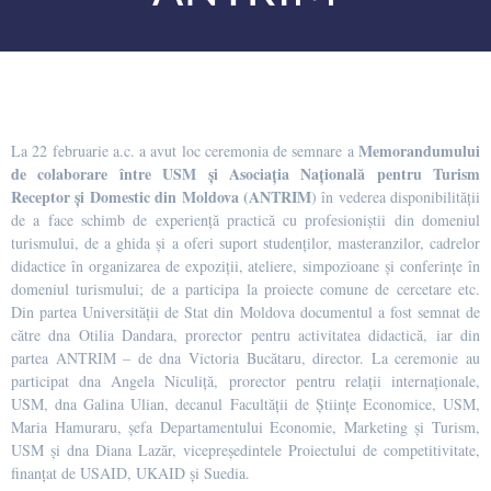
Memorandumului
La 22 februarie a.c. a avut loc ceremonia de semnare a
de colaborare între USM și Asociația Națională pentru Turism
Receptor și Domestic din Moldova (ANTRIM
) în vederea disponibilității
de a face schimb de experiență practică cu profesioniștii din domeniul
turismului, de a ghida și a oferi suport studenților, masteranzilor, cadrelor
didactice în organizarea de expoziții, ateliere, simpozioane și conferințe în
domeniul turismului; de a participa la proiecte comune de cercetare etc.
Din partea Universității de Stat din Moldova documentul a fost semnat de
către dna Otilia Dandara, prorector pentru activitatea didactică, iar din
partea ANTRIM – de dna Victoria Bucătaru, director. La ceremonie au
participat dna Angela Niculiță, prorector pentru relații internaționale,
USM, dna Galina Ulian, decanul Facultății de Științe Economice, USM,
Maria Hamuraru, șefa Departamentului Economie, Marketing și Turism,
USM și dna Diana Lazăr, vicepreședintele Proiectului de competitivitate,
finanțat de USAID, UKAID și Suedia.