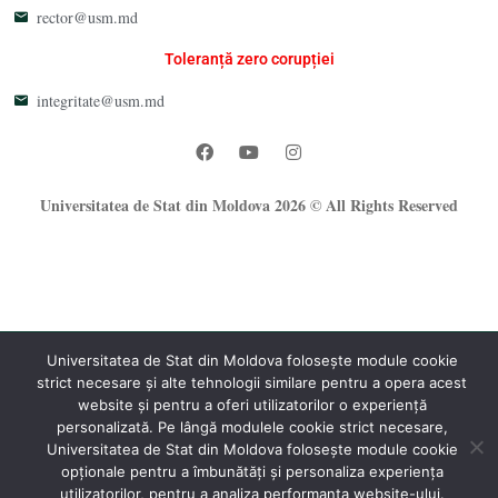
rector@usm.md
Toleranță zero corupției
integritate@usm.md
Universitatea de Stat din Moldova 2026 © All Rights Reserved
Universitatea de Stat din Moldova folosește module cookie
strict necesare și alte tehnologii similare pentru a opera acest
®
website și pentru a oferi utilizatorilor o experiență
Oficiul Programare Web al USM
personalizată. Pe lângă modulele cookie strict necesare,
Universitatea de Stat din Moldova folosește module cookie
opționale pentru a îmbunătăți și personaliza experiența
utilizatorilor, pentru a analiza performanța website-ului.