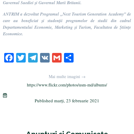
Guvernul Suediei și Guvernul Marii Britanii.
ANTRIM a dezvoltat Programul „Next Tourism Generation Academy” de
care au beneficiat și studenții programelor de studii din cadrul
Departamentului Economie, Marketing și Turism, Facultatea de Științe
Economice.
Fa
T
Te
V
G
Pa
ce
wi
le
K
m
rt
bo
tte
gr
ail
aj
Mai multe imagini →
ok
r
a
ea
https://www.flickr.com/photos/usm-md/albums/
m
ză
Published
marți, 23 februarie 2021