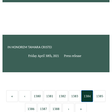
IN HONOREM TAMARA CRISTEI
Friday April 30th, 2021
Press release
«
‹
1380
1381
1382
1383
1384
1385
1386
1387
1388
›
»