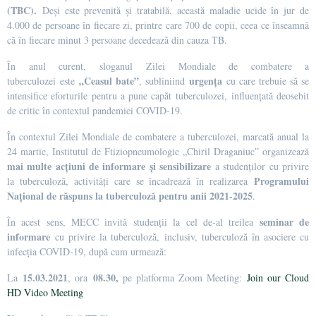
(TBC).
Deși este prevenită și tratabilă, această maladie ucide în jur de
4.000 de persoane în fiecare zi, printre care 700 de copii, ceea ce înseamnă
că în fiecare minut 3 persoane decedează din cauza TB.
În anul curent, sloganul Zilei Mondiale de combatere a
„Ceasul bate”
urgența
tuberculozei este
, subliniind
cu care trebuie să se
intensifice eforturile pentru a pune capăt tuberculozei, influențată deosebit
de critic în contextul pandemiei COVID-19.
În contextul Zilei Mondiale de combatere a tuberculozei, marcată anual la
24 martie, Institutul de Ftiziopneumologie „Chiril Draganiuc” organizează
mai multe acțiuni de informare și sensibilizare
a studenților cu privire
Programului
la tuberculoză, activități care se încadrează în realizarea
Național de răspuns la tuberculoză pentru anii 2021-2025
.
seminar de
În acest sens, MECC invită studenții la cel de-al treilea
informare
cu privire la tuberculoză, inclusiv, tuberculoză în asociere cu
infecția COVID-19, după cum urmează:
15.03.2021
08.30,
La
, ora
pe platforma Zoom Meeting:
Join our Cloud
HD Video Meeting