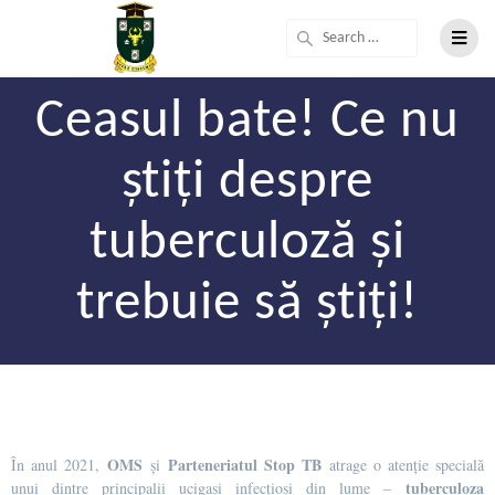
Ceasul bate! Ce nu
știți despre
tuberculoză și
trebuie să știți!
OMS
Parteneriatul Stop TB
În anul 2021,
și
atrage o atenție specială
tuberculoza
unui dintre principalii ucigași infecțioși din lume –