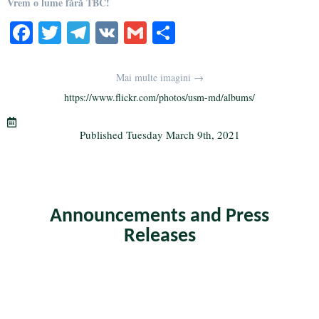
Vrem o lume fără TBC!
Fa
T
Te
V
G
S
ce
wi
le
K
m
ha
bo
tte
gr
ail
re
Mai multe imagini →
ok
r
a
https://www.flickr.com/photos/usm-md/albums/
m
Published
Tuesday March 9th, 2021
Announcements and Press
Releases