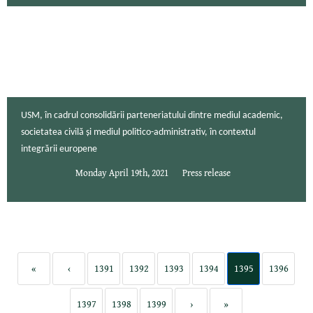
USM, în cadrul consolidării parteneriatului dintre mediul academic,
societatea civilă și mediul politico-administrativ, în contextul
integrării europene
Monday April 19th, 2021
Press release
«
‹
1391
1392
1393
1394
1395
1396
1397
1398
1399
›
»