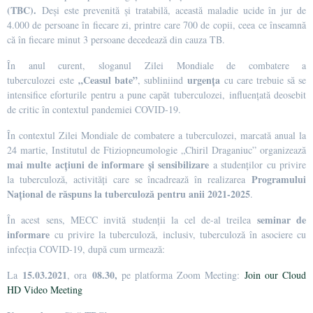
(TBC).
Deși este prevenită și tratabilă, această maladie ucide în jur de
4.000 de persoane în fiecare zi, printre care 700 de copii, ceea ce înseamnă
că în fiecare minut 3 persoane decedează din cauza TB.
În anul curent, sloganul Zilei Mondiale de combatere a
„Ceasul bate”
urgența
tuberculozei este
, subliniind
cu care trebuie să se
intensifice eforturile pentru a pune capăt tuberculozei, influențată deosebit
de critic în contextul pandemiei COVID-19.
În contextul Zilei Mondiale de combatere a tuberculozei, marcată anual la
24 martie, Institutul de Ftiziopneumologie „Chiril Draganiuc” organizează
mai multe acțiuni de informare și sensibilizare
a studenților cu privire
Programului
la tuberculoză, activități care se încadrează în realizarea
Național de răspuns la tuberculoză pentru anii 2021-2025
.
seminar de
În acest sens, MECC invită studenții la cel de-al treilea
informare
cu privire la tuberculoză, inclusiv, tuberculoză în asociere cu
infecția COVID-19, după cum urmează:
15.03.2021
08.30,
La
, ora
pe platforma Zoom Meeting:
Join our Cloud
HD Video Meeting