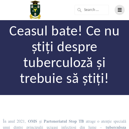
Ceasul bate! Ce nu
știți despre
tuberculoză și
trebuie să știți!
OMS
Parteneriatul Stop TB
În anul 2021,
și
atrage o atenție specială
tuberculoza
unui dintre principalii ucigași infecțioși din lume –