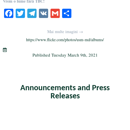
Vrem o lume fără TBC!
Fa
T
Te
V
G
S
ce
wi
le
K
m
ha
bo
tte
gr
ail
re
Mai multe imagini →
ok
r
a
https://www.flickr.com/photos/usm-md/albums/
m
Published
Tuesday March 9th, 2021
Announcements and Press
Releases