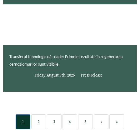
Transferul tehnologic dă roade: Primele rezultate în regenerarea
cernoziomurilor sunt vizibile
Friday August 7th, 2026
Press release
1
2
3
4
5
›
»