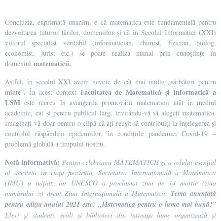
Concluzia, exprimată unanim, e că matematica este fundamentală pentru
dezvoltarea tuturor țărilor, domeniilor și că în Secolul Informației (XXI)
viitorul specialist veritabil (informatician, chimist, fizician, biolog,
economist, jurist etc.) se poate realiza numai prin cunoștințe în
matematicii.
domeniul
Astfel, în secolul XXI avem nevoie de cât mai multe „sărbători pentru
Facultatea de Matematică și Informatică a
minte”. În acest context
USM
este mereu în avangarda promovării matematicii atât în mediul
academic, cât și pentru publicul larg, invitându-vă să alegeți matematica.
Imaginați-vă doar pentru o clipă că ați reușit să contribuiți la înțelegerea și
controlul răspândirii epidemiilor, în condițiile pandemiei Covid-19 –
problemă globală a timpului nostru.
Notă informativă:
Pentru celebrarea MATEMATICII și a rolului esențial
al acesteia în viața fiecăruia, Societatea Internațională a Matematicii
(IMU) a inițiat, iar UNESCO a proclamat ziua de 14 martie (ziua
numărului π) drept Ziua Internațională a Matematicii.
Tema anunțată
pentru ediția anului 2021 este: „Matematica pentru o lume mai bună!
”
Elevi și studenți, școli și biblioteci din întreaga lume organizează și