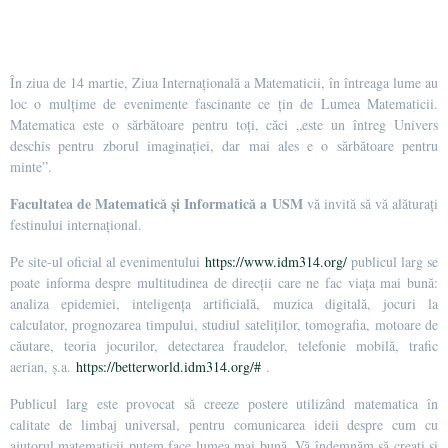
În ziua de 14 martie, Ziua Internațională a Matematicii, în întreaga lume au
loc o mulțime de evenimente fascinante ce țin de Lumea Matematicii.
Matematica este o sărbătoare pentru toți, căci „este un întreg Univers
deschis pentru zborul imaginației, dar mai ales e o sărbătoare pentru
minte”.
Facultatea de Matematică și Informatică a USM
vă invită să vă alăturați
festinului internațional.
Pe site-ul oficial al evenimentului
https://www.idm314.org/
publicul larg se
poate informa despre multitudinea de direcții care ne fac viața mai bună:
analiza epidemiei, inteligența artificială, muzica digitală, jocuri la
calculator, prognozarea timpului, studiul sateliților, tomografia, motoare de
căutare, teoria jocurilor, detectarea fraudelor, telefonie mobilă, trafic
aerian, ș.a.
https://betterworld.idm314.org/#
.
Publicul larg este provocat să creeze postere utilizând matematica în
calitate de limbaj universal, pentru comunicarea ideii despre cum cu
ajutorul matematicii putem face lumea mai bună. Vă îndemnăm să creați și