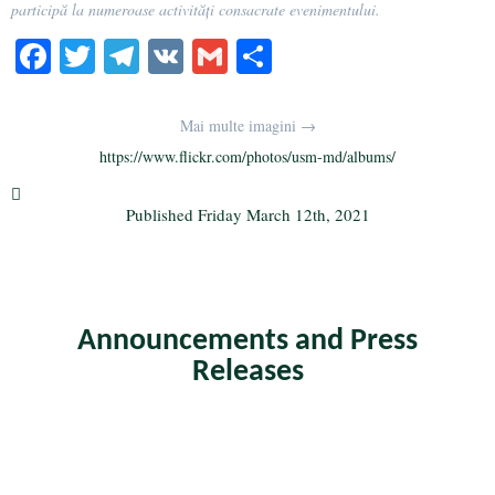
participă la numeroase activități consacrate evenimentului.
Fa
T
Te
V
G
S
ce
wi
le
K
m
ha
bo
tte
gr
ail
re
Mai multe imagini →
ok
r
a
https://www.flickr.com/photos/usm-md/albums/
m
Published
Friday March 12th, 2021
Announcements and Press
Releases