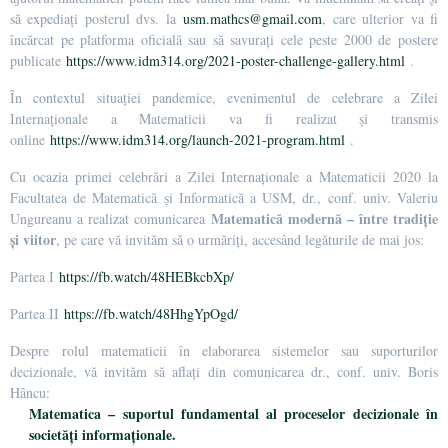
să expediați posterul dvs. la
usm.mathcs@gmail.com
, care ulterior va fi
încărcat pe platforma oficială sau să savurați cele peste 2000 de postere
publicate
https://www.idm314.org/2021-poster-challenge-gallery.html
.
În contextul situației pandemice, evenimentul de celebrare a Zilei
Internaționale a Matematicii va fi realizat și transmis
online
https://www.idm314.org/launch-2021-program.html
.
Cu ocazia primei celebrări a Zilei Internaționale a Matematicii 2020 la
Facultatea de Matematică și Informatică a USM, dr., conf. univ. Valeriu
Matematică modernă – între tradiție
Ungureanu a realizat comunicarea
și viitor
, pe care vă invităm să o urmăriți, accesând legăturile de mai jos:
Partea I
https://fb.watch/48HEBkcbXp/
Partea II
https://fb.watch/48HhgYpOgd/
Despre rolul matematicii în elaborarea sistemelor sau suporturilor
decizionale, vă invităm să aflați din comunicarea dr., conf. univ. Boris
Hâncu:
Matematica – suportul fundamental al proceselor decizionale în
societăți informaționale.