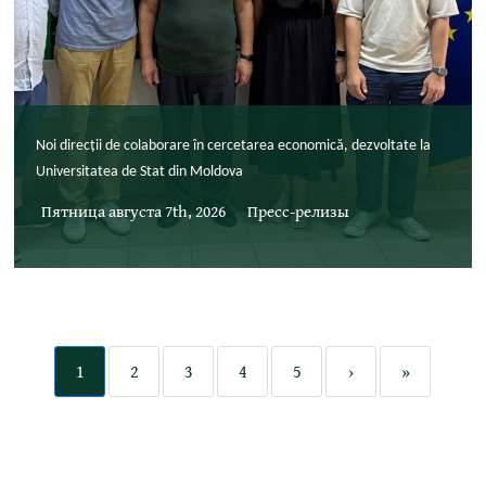
Noi direcții de colaborare în cercetarea economică, dezvoltate la
Universitatea de Stat din Moldova
Пятница августа 7th, 2026
Пресс-релизы
1
2
3
4
5
›
»