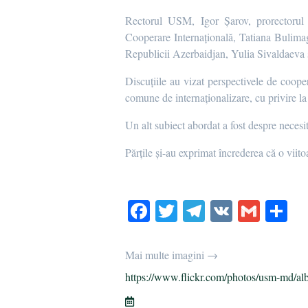
Rectorul USM, Igor Șarov, prorectorul p
Cooperare Internațională, Tatiana Bulimag
Republicii Azerbaidjan, Yulia Sivaldaeva 
Discuțiile au vizat perspectivele de coope
comune de internaționalizare, cu privire la
Un alt subiect abordat a fost despre necesit
Părțile și-au exprimat încrederea că o viito
Fa
T
Te
V
G
О
ce
wi
le
K
m
т
bo
tte
gr
ail
р
Mai multe imagini →
ok
r
a
а
https://www.flickr.com/photos/usm-md/al
m
в