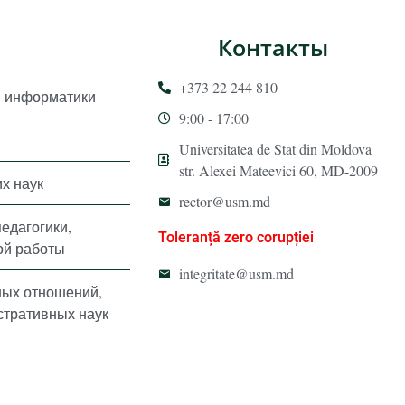
Контакты
+373 22 244 810
и информатики
9:00 - 17:00
Universitatea de Stat din Moldova
str. Alexei Mateevici 60, MD-2009
х наук
rector@usm.md
педагогики,
Toleranță zero corupției
ой работы
integritate@usm.md
ных отношений,
стративных наук