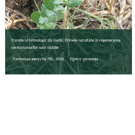
Transferul tehnologic dă roade: Primele rezultate în regenerarea
cernoziomurilor sunt vizibile
Пятница августа 7th, 2026
Пресс-релизы