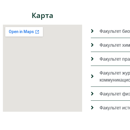
Карта
Факультет био
Факультет хи
Факультет пр
Факультет жу
коммуникацио
Факультет фи
Факультет ис