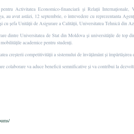
entru Activitatea Economico-financiară și Relații Internaționale,
a, au avut astăzi, 12 septembrie, o întrevedere cu reprezentanta Agenți
și cu șefa Unității de Asigurare a Calității, Universitatea Tehnică din
rare dintre Universitatea de Stat din Moldova și universitățile de top 
 mobilitățile academice pentru studenți.
atea creșterii competitivității a sistemului de învățământ și împărtășirea
are colaborare va aduce beneficii semnificative și va contribui la dezvolta
п
bums/