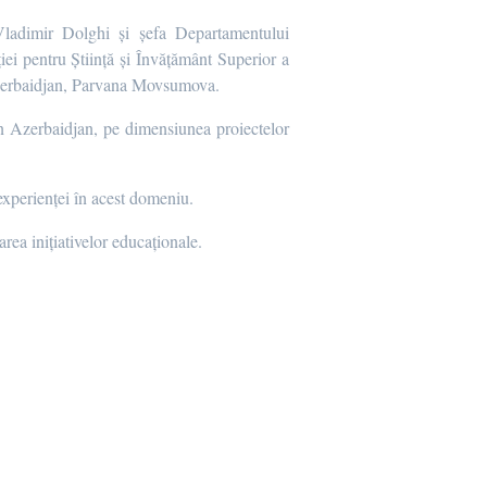
 Vladimir Dolghi și șefa Departamentului
ei pentru Știință și Învățământ Superior a
 Azerbaidjan, Parvana Movsumova.
din Azerbaidjan, pe dimensiunea proiectelor
 experienței în acest domeniu.
rea inițiativelor educaționale.