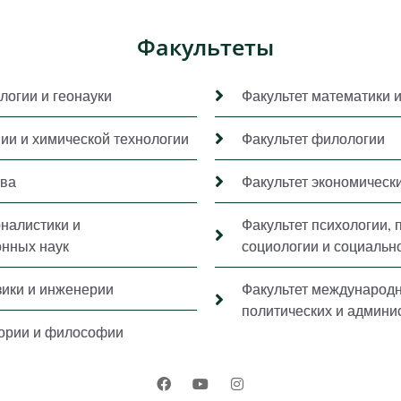
Факультеты
логии и геонауки
Факультет математики 
мии и химической технологии
Факультет филологии
ава
Факультет экономически
рналистики и
Факультет психологии, 
нных наук
социологии и социальн
зики и инженерии
Факультет международ
политических и админи
тории и философии