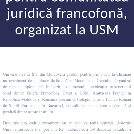
juridică francofonă,
organizat la USM
Universitatea de Stat din Moldova a găzduit pentru prima dată la Chișinău
un eveniment de amploare dedicat Zilei Mondiale a Dreptului. Organizat
de rețeaua diplomatică franceză, evenimentul a evidențiat parteneriatul
solid dintre Filiera Francofonă Drept a USM, Ambasada Franței în
Republica Moldova și România precum și Colegiul Juridic Franco-Român
de Studii Europene din București, consolidând cooperarea academică și
juridică dintre aceste instituții.
Discuțiile din cadrul evenimentului au avut ca temă centrală „Valorile
Uniunii Europene și importanța lor”, subiect ce a fost dezbătut în cadrul a