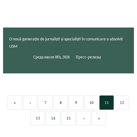
O nouă generație de jurnaliști și specialiști în comunicare a absolvit
USM
Среда июля 8th, 2026
Пресс-релизы
«
‹
7
8
9
10
11
12
13
14
15
›
»