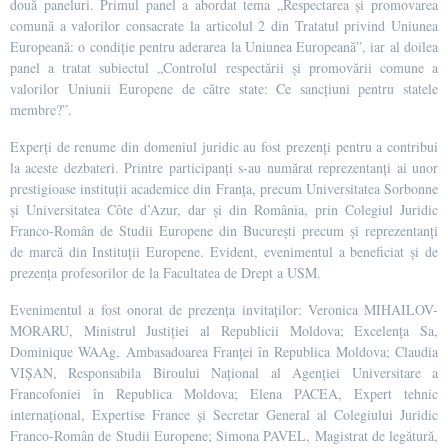
două paneluri. Primul panel a abordat tema „Respectarea și promovarea
comună a valorilor consacrate la articolul 2 din Tratatul privind Uniunea
Europeană: o condiție pentru aderarea la Uniunea Europeană”, iar al doilea
panel a tratat subiectul „Controlul respectării și promovării comune a
valorilor Uniunii Europene de către state: Ce sancțiuni pentru statele
membre?”.
Experți de renume din domeniul juridic au fost prezenți pentru a contribui
la aceste dezbateri. Printre participanți s-au numărat reprezentanți ai unor
prestigioase instituții academice din Franța, precum Universitatea Sorbonne
și Universitatea Côte d’Azur, dar și din România, prin Colegiul Juridic
Franco-Român de Studii Europene din București precum și reprezentanți
de marcă din Instituții Europene. Evident, evenimentul a beneficiat și de
prezența profesorilor de la Facultatea de Drept a USM.
Evenimentul a fost onorat de prezența invitaților: Veronica MIHAILOV-
MORARU, Ministrul Justiției al Republicii Moldova; Excelența Sa,
Dominique WAAg, Ambasadoarea Franței în Republica Moldova; Claudia
VIȘAN, Responsabila Biroului Național al Agenției Universitare a
Francofoniei în Republica Moldova; Elena PACEA, Expert tehnic
internațional, Expertise France și Secretar General al Colegiului Juridic
Franco-Român de Studii Europene; Simona PAVEL, Magistrat de legătură,