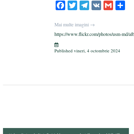
Fa
T
Te
V
G
P
ce
wi
le
K
m
rt
bo
tte
gr
ail
aj
Mai multe imagini →
ok
r
a
ea
https://www.flickr.com/photos/usm-md/al
m
ză
Published
vineri, 4 octombrie 2024