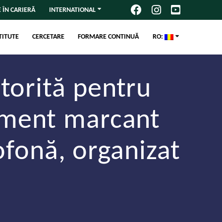
 ÎN CARIERĂ
INTERNATIONAL
TITUTE
CERCETARE
FORMARE CONTINUĂ
RO:
torită pentru
iment marcant
ofonă, organizat