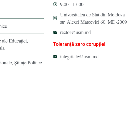
9:00 - 17:00
Universitatea de Stat din Moldova
str. Alexei Mateevici 60, MD-2009
mice
rector@usm.md
e ale Educaţiei,
Toleranță zero corupției
ală
integritate@usm.md
ionale, Ştiinţe Politice