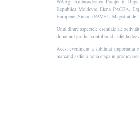
WAAg, Ambasadoarea Franței în Republi
Republica Moldova; Elena PACEA, Expert
Europene; Simona PAVEL, Magistrat de le
Unul dintre aspectele esențiale ale activită
domeniul juridic, contribuind astfel la dezv
Acest eveniment a subliniat importanța c
marcând astfel o nouă etapă în promovarea