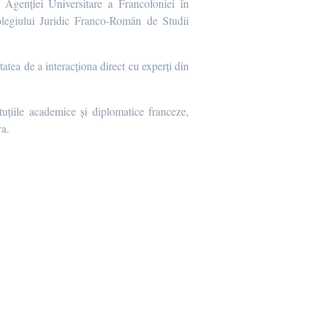
genției Universitare a Francofoniei în
legiului Juridic Franco-Român de Studii
tatea de a interacționa direct cu experți din
uțiile academice și diplomatice franceze,
va.