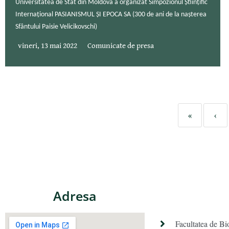
Universitatea de Stat din Moldova a organizat Simpozionul Științific
Internațional PASIANISMUL ȘI EPOCA SA (300 de ani de la nașterea
Sfântului Paisie Velicikovschi)
vineri, 13 mai 2022
Comunicate de presa
«
‹
Adresa
Facultatea de Bi