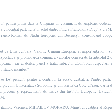
duit pentru prima dată la Chișinău un eveniment de amploare dedicat 
l a evidențiat parteneriatul solid dintre Filiera Francofonă Drept a U
Franco-Român de Studii Europene din București, consolidând coopera
vut ca temă centrală „Valorile Uniunii Europene și importanța lor”, su
espectarea și promovarea comună a valorilor consacrate la articolul 2 
peană”, iar al doilea panel a tratat subiectul „Controlul respectării
ru statele membre?”.
u fost prezenți pentru a contribui la aceste dezbateri. Printre partic
ța, precum Universitatea Sorbonne și Universitatea Côte d’Azur, dar și
precum și reprezentanți de marcă din Instituții Europene. Evident,
USM.
invitaților: Veronica MIHAILOV-MORARU, Ministrul Justiției al Repu