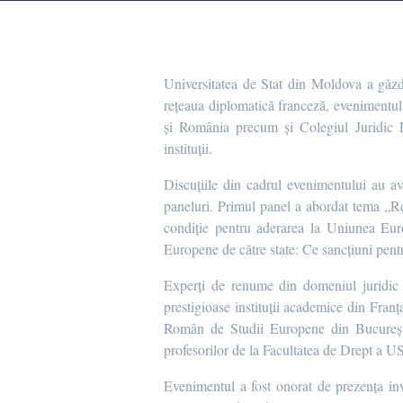
Universitatea de Stat din Moldova a găz
rețeaua diplomatică franceză, evenimentu
și România precum și Colegiul Juridic 
instituții.
Discuțiile din cadrul evenimentului au a
paneluri. Primul panel a abordat tema „R
condiție pentru aderarea la Uniunea Euro
Europene de către state: Ce sancțiuni pent
Experți de renume din domeniul juridic a
prestigioase instituții academice din Fran
Român de Studii Europene din București 
profesorilor de la Facultatea de Drept a 
Evenimentul a fost onorat de prezența 