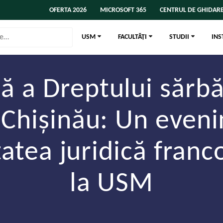
OFERTA 2026
MICROSOFT 365
CENTRUL DE GHIDARE
USM
FACULTĂȚI
STUDII
INS
ă a Dreptului sărbă
a Chișinău: Un even
tea juridică franc
la USM