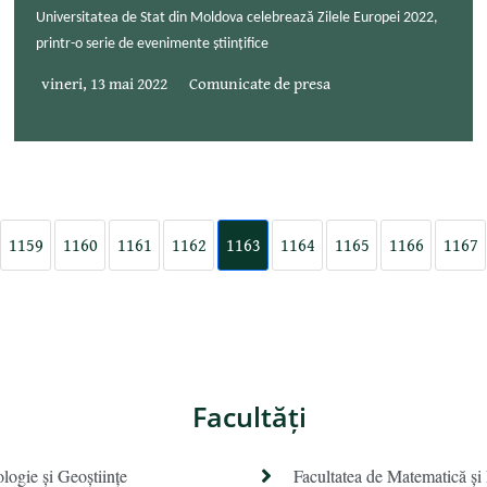
Universitatea de Stat din Moldova celebrează Zilele Europei 2022,
printr-o serie de evenimente științifice
vineri, 13 mai 2022
Comunicate de presa
1159
1160
1161
1162
1163
1164
1165
1166
1167
Facultăţi
ologie și Geoștiințe
Facultatea de Matematică şi