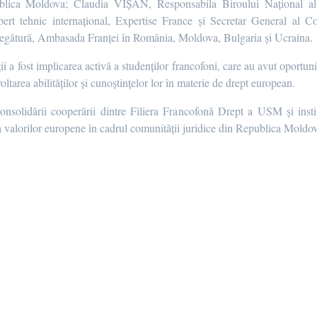
ca Moldova; Claudia VIȘAN, Responsabila Biroului Național al A
 tehnic internațional, Expertise France și Secretar General al Co
gătură, Ambasada Franței în România, Moldova, Bulgaria și Ucraina.
ții a fost implicarea activă a studenților francofoni, care au avut oportuni
oltarea abilităților și cunoștințelor lor în materie de drept european.
onsolidării cooperării dintre Filiera Francofonă Drept a USM și instit
 valorilor europene în cadrul comunității juridice din Republica Moldo