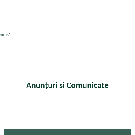
a
bums/
Anunțuri și Comunicate