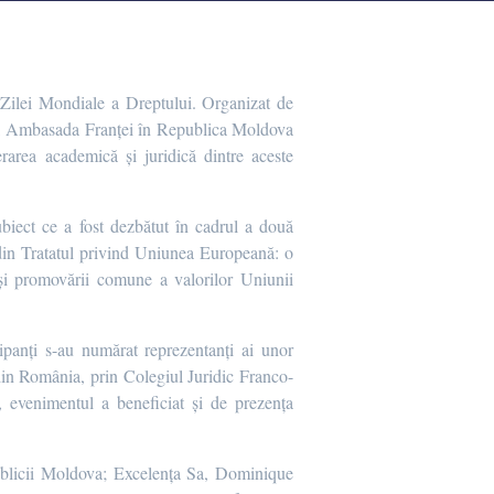
Zilei Mondiale a Dreptului. Organizat de
SM, Ambasada Franței în Republica Moldova
rea academică și juridică dintre aceste
biect ce a fost dezbătut în cadrul a două
din Tratatul privind Uniunea Europeană: o
 și promovării comune a valorilor Uniunii
ipanți s-au numărat reprezentanți ai unor
 din România, prin Colegiul Juridic Franco-
 evenimentul a beneficiat și de prezența
blicii Moldova; Excelența Sa, Dominique