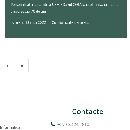
Personalități marcante a USM –David CEBAN, prof. univ., dr. hab.,
aniversează 70 de ani
vineri, 13 mai 2022
Comunicate de presa
›
»
Contacte
+373 22 244 810
 Informatică