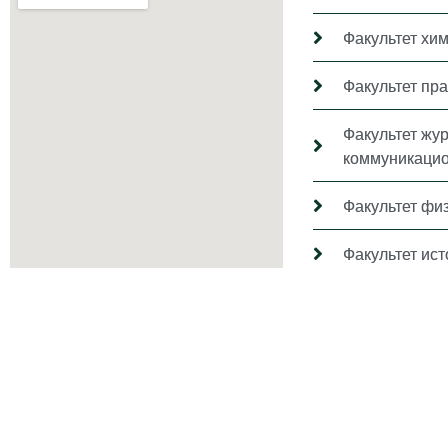
Факультет хи
Факультет пр
Факультет жу
коммуникацио
Факультет фи
Факультет ис