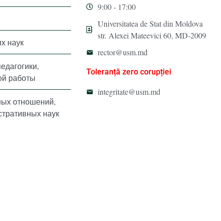
9:00 - 17:00
Universitatea de Stat din Moldova
str. Alexei Mateevici 60, MD-2009
х наук
rector@usm.md
педагогики,
Toleranță zero corupției
ой работы
integritate@usm.md
ных отношений,
стративных наук