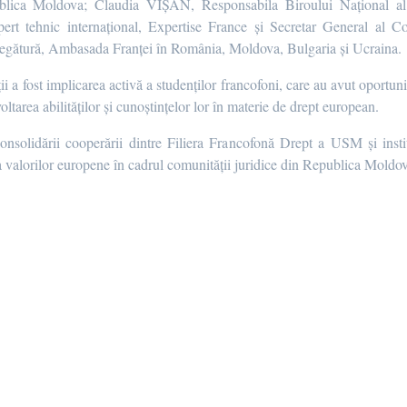
ca Moldova; Claudia VIȘAN, Responsabila Biroului Național al A
 tehnic internațional, Expertise France și Secretar General al Co
gătură, Ambasada Franței în România, Moldova, Bulgaria și Ucraina.
ții a fost implicarea activă a studenților francofoni, care au avut oportuni
oltarea abilităților și cunoștințelor lor în materie de drept european.
onsolidării cooperării dintre Filiera Francofonă Drept a USM și instit
 valorilor europene în cadrul comunității juridice din Republica Moldo