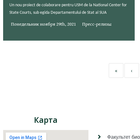
Un nou proiect de colaborare pentru USM de la National Center for
State Courts, sub egida Departamentului de Stat al SUA
Понедельник ноября 29th, 2021
Пресс-релизы
«
‹
Карта
Факультет био