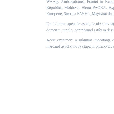
WAAg, Ambasadoarea Franței în Republi
Republica Moldova; Elena PACEA, Expert
Europene; Simona PAVEL, Magistrat de le
Unul dintre aspectele esențiale ale activită
domeniul juridic, contribuind astfel la dezv
Acest eveniment a subliniat importanța c
marcând astfel o nouă etapă în promovarea