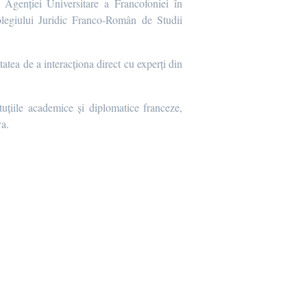
genției Universitare a Francofoniei în
legiului Juridic Franco-Român de Studii
tatea de a interacționa direct cu experți din
uțiile academice și diplomatice franceze,
va.