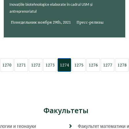
Inovațiile biotehnologice elaborate în cadrul USM și
antreprenoriatul
Понедельник ноября 29th, 2021
Пресс-релизы
1270
1271
1272
1273
1274
1275
1276
1277
1278
Факультеты
логии и геонауки
Факультет математики 