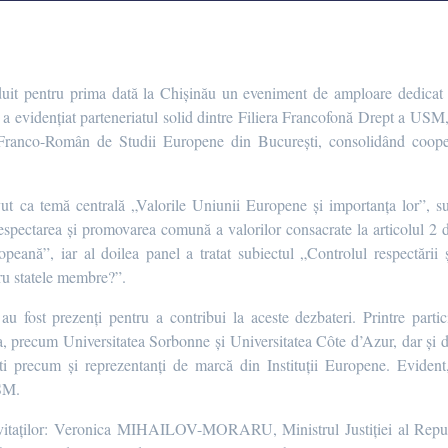
duit pentru prima dată la Chișinău un eveniment de amploare dedicat 
l a evidențiat parteneriatul solid dintre Filiera Francofonă Drept a U
Franco-Român de Studii Europene din București, consolidând coopera
vut ca temă centrală „Valorile Uniunii Europene și importanța lor”, su
espectarea și promovarea comună a valorilor consacrate la articolul 2 
peană”, iar al doilea panel a tratat subiectul „Controlul respectării
ru statele membre?”.
u fost prezenți pentru a contribui la aceste dezbateri. Printre partic
ța, precum Universitatea Sorbonne și Universitatea Côte d’Azur, dar și
precum și reprezentanți de marcă din Instituții Europene. Evident,
USM.
invitaților: Veronica MIHAILOV-MORARU, Ministrul Justiției al Repu