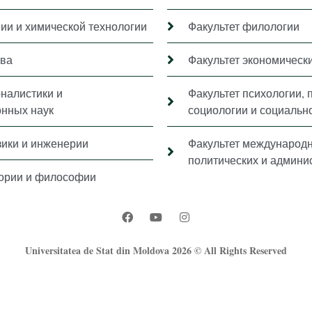
мии и химической технологии
Факультет филологии
ава
Факультет экономически
рналистики и
Факультет психологии, 
нных наук
социологии и социальн
зики и инженерии
Факультет международ
политических и админи
тории и философии
Universitatea de Stat din Moldova 2026 © All Rights Reserved