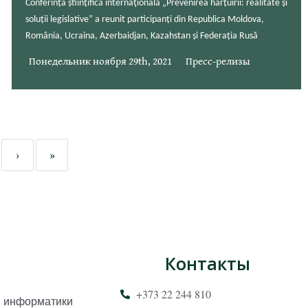
Conferința științifică internaţională „Prevenirea hărțuirii: realitate și
soluții legislative” a reunit participanți din Republica Moldova,
România, Ucraina, Azerbaidjan, Kazahstan și Federația Rusă
Понедельник ноября 29th, 2021
Пресс-релизы
›
»
Контакты
+373 22 244 810
и информатики