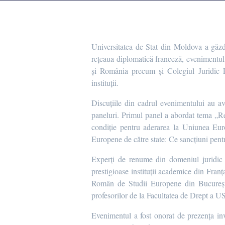
Universitatea de Stat din Moldova a găz
rețeaua diplomatică franceză, evenimentu
și România precum și Colegiul Juridic 
instituții.
Discuțiile din cadrul evenimentului au a
paneluri. Primul panel a abordat tema „R
condiție pentru aderarea la Uniunea Euro
Europene de către state: Ce sancțiuni pent
Experți de renume din domeniul juridic a
prestigioase instituții academice din Fran
Român de Studii Europene din București 
profesorilor de la Facultatea de Drept a 
Evenimentul a fost onorat de prezența 