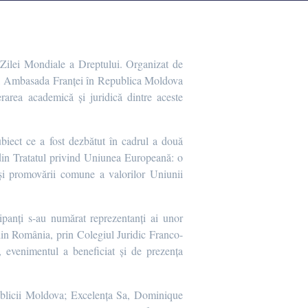
Zilei Mondiale a Dreptului. Organizat de
SM, Ambasada Franței în Republica Moldova
rea academică și juridică dintre aceste
biect ce a fost dezbătut în cadrul a două
din Tratatul privind Uniunea Europeană: o
 și promovării comune a valorilor Uniunii
ipanți s-au numărat reprezentanți ai unor
 din România, prin Colegiul Juridic Franco-
 evenimentul a beneficiat și de prezența
blicii Moldova; Excelența Sa, Dominique